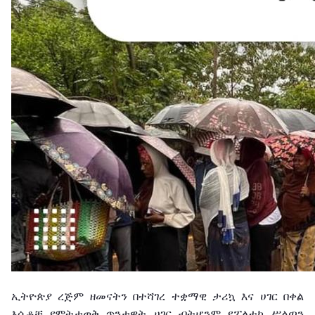
ኢትዮጵያ ረጅም ዘመናትን በተሻገረ ተቋማዊ ታሪኳ እና ሀገር በቀል
እሴቶቿ የምትታወቅ ጥንታዊት ሀገር ብትሆንም የፖለቲካ ሥልጣን