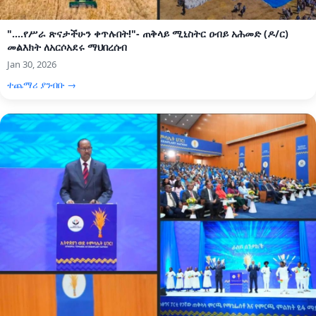
"....የሥራ ጽናታችሁን ቀጥሉበት!"- ጠቅላይ ሚኒስትር ዐብይ አሕመድ (ዶ/ር)
መልእክት ለአርሶአደሩ ማህበረሰብ
Jan 30, 2026
ተጨማሪ ያንብቡ →