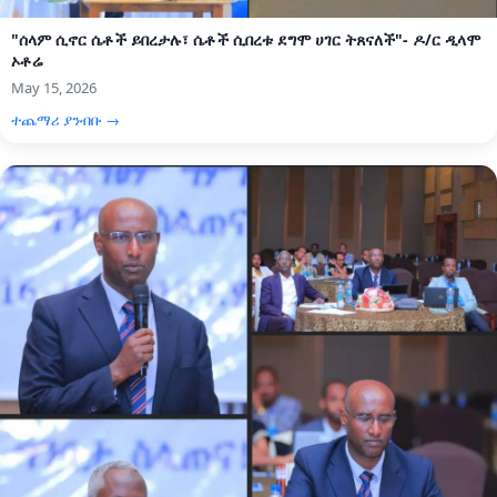
"ሰላም ሲኖር ሴቶች ይበረታሉ፣ ሴቶች ሲበረቱ ደግሞ ሀገር ትጸናለች"- ዶ/ር ዲላሞ
ኦቶሬ
May 15, 2026
ተጨማሪ ያንብቡ →