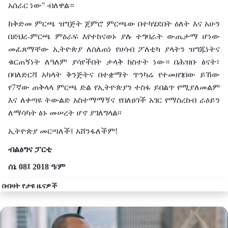
አሰራር ነው" ብለዋል።
ከቅድመ ምርጫ ዝግጅት ጀምሮ ምርጫው በተካሄደበት ዕለት እና አሁን
በድህረ-ምርጫ ምዕራፍ እየተከናወኑ ያሉ ተግባራት ውጤታማ ሆነው
መፈጸማቸው ኢትዮጵያ ለሰለጠነ የሀሳብ ፖለቲካ ያላትን ዝግጁነትና
ቁርጠኝነት ለዓለም ያሳየችበት ታላቅ ክስተት ነው። በሕዝቡ ፅናት፣
በባለድርሻ አካላት ቅንጅትና በተቋማት ጥንካሬ የተመዘገበው ይኸው
የ7ኛው ጠቅላላ ምርጫ ድል የኢትዮጵያን ተስፋ ይበልጥ የሚያለመልም
እና ለቀጣዩ ትውልድ አስተማማኝና የበለፀገች አገር የማስረከብ ራዕይን
ለማሳካት ፅኑ መሠረት ሆኖ ያገለግላል፡፡
ኢትዮጵያ መርጣለች፤ አሸንፋለችም!
ብልፅግና ፓርቲ
ሰኔ 08፤ 2018 ዓ/ም
በብዛት የታዩ ዜናዎች