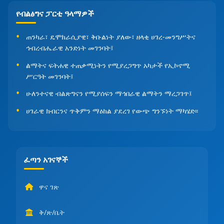
የብልፅግና ፓርቲ ዓላማዎች
ጠንካራ፣ ዴሞክራሲያዊ፣ ቅቡልነት ያለው፣ ዘላቂ ሀገረ-መንግሥትና
ኅብረብሔራዊ አንድነት መገንባት፤
ልማትና ፍትሐዊ ተጠቃሚነትን የሚያረጋግጥ አካታች የኢኮኖሚ
ሥርዓት መገንባት፤
ሁለንተናዊ ብልጽግናን የሚያሰፍን ማኅበራዊ ልማትን ማረጋገጥ፤
ሀገራዊ ክብርንና ጥቅምን ማዕከል ያደረገ የውጭ ግንኙነት ማካሄድ፡፡
ፈጣን አገናኞች
ዋና ገጽ
ቅ/ጽ/ቤት