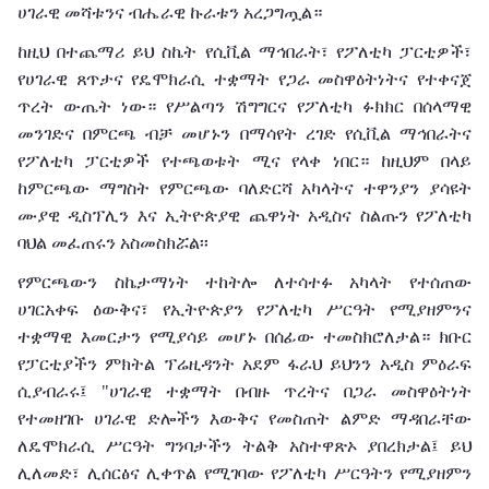
ሀገራዊ መሻቱንና ብሔራዊ ኩራቱን አረጋግጧል።
ከዚህ በተጨማሪ ይህ ስኬት የሲቪል ማኅበራት፣ የፖለቲካ ፓርቲዎች፣
የሀገራዊ ጸጥታና የዴሞክራሲ ተቋማት የጋራ መስዋዕትነትና የተቀናጀ
ጥረት ውጤት ነው። የሥልጣን ሽግግርና የፖለቲካ ፉክክር በሰላማዊ
መንገድና በምርጫ ብቻ መሆኑን በማሳየት ረገድ የሲቪል ማኅበራትና
የፖለቲካ ፓርቲዎች የተጫወቱት ሚና የላቀ ነበር። ከዚህም በላይ
ከምርጫው ማግስት የምርጫው ባለድርሻ አካላትና ተዋንያን ያሳዩት
ሙያዊ ዲስፕሊን እና ኢትዮጵያዊ ጨዋነት አዲስና ስልጡን የፖለቲካ
ባህል መፈጠሩን አስመስክሯል፡፡
የምርጫውን ስኬታማነት ተከትሎ ለተሳተፉ አካላት የተሰጠው
ሀገርአቀፍ ዕውቅና፣ የኢትዮጵያን የፖለቲካ ሥርዓት የሚያዘምንና
ተቋማዊ እመርታን የሚያሳይ መሆኑ በሰፊው ተመስክሮለታል። ክቡር
የፓርቲያችን ምክትል ፕሬዚዳንት አደም ፋራህ ይህንን አዲስ ምዕራፍ
ሲያብራሩ፤ "ሀገራዊ ተቋማት በብዙ ጥረትና በጋራ መስዋዕትነት
የተመዘገቡ ሀገራዊ ድሎችን እውቅና የመስጠት ልምድ ማዳበራቸው
ለዴሞክራሲ ሥርዓት ግንባታችን ትልቅ አስተዋጽኦ ያበረክታል፤ ይህ
ሊለመድ፣ ሊሰርፅና ሊቀጥል የሚገባው የፖለቲካ ሥርዓትን የሚያዘምን