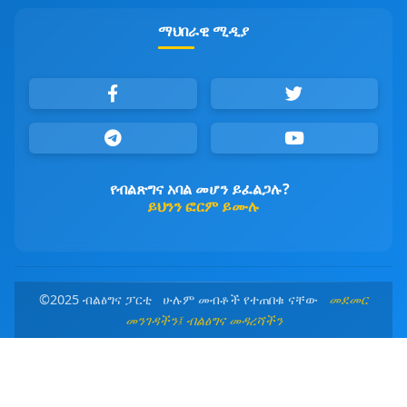
ማህበራዊ ሚዲያ
የብልጽግና አባል መሆን ይፈልጋሉ?
ይህንን ፎርም ይሙሉ
©2025 ብልፅግና ፓርቲ ሁሉም መብቶች የተጠበቁ ናቸው
መደመር
መንገዳችን፤ ብልፅግና መዳረሻችን