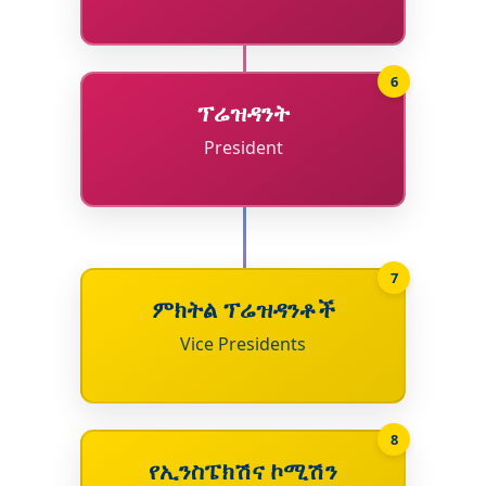
6
ፕሬዝዳንት
President
7
ምክትል ፕሬዝዳንቶች
Vice Presidents
8
የኢንስፔክሽና ኮሚሽን