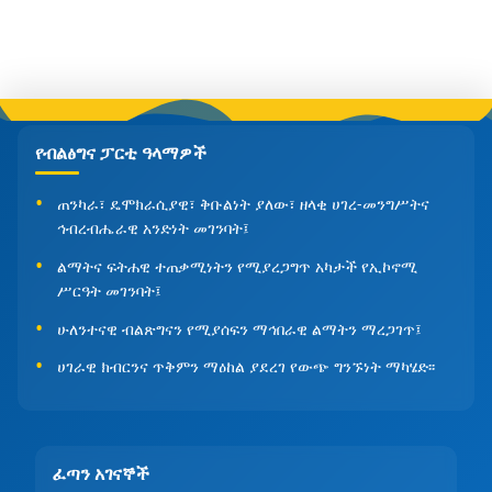
የብልፅግና ፓርቲ ዓላማዎች
ጠንካራ፣ ዴሞክራሲያዊ፣ ቅቡልነት ያለው፣ ዘላቂ ሀገረ-መንግሥትና
ኅብረብሔራዊ አንድነት መገንባት፤
ልማትና ፍትሐዊ ተጠቃሚነትን የሚያረጋግጥ አካታች የኢኮኖሚ
ሥርዓት መገንባት፤
ሁለንተናዊ ብልጽግናን የሚያሰፍን ማኅበራዊ ልማትን ማረጋገጥ፤
ሀገራዊ ክብርንና ጥቅምን ማዕከል ያደረገ የውጭ ግንኙነት ማካሄድ፡፡
ፈጣን አገናኞች