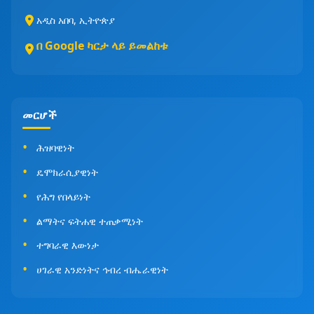
አዲስ አበባ, ኢትዮጵያ
በ Google ካርታ ላይ ይመልከቱ
መርሆች
ሕዝባዊነት
ዴሞክራሲያዊነት
የሕግ የበላይነት
ልማትና ፍትሐዊ ተጠቃሚነት
ተግባራዊ እውነታ
ሀገራዊ አንድነትና ኅብረ ብሔራዊነት