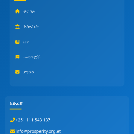
ዋና ገጽ
ቅ/ጽ/ቤት
ዜና
መጣጥፎች
ያግኙን
አድራሻ
+251 111 543 137
info@prosperity.org.et