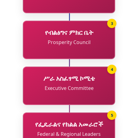
3
የብልፅግና ምክር ቤት
Prosperity Council
4
ሥራ አስፈፃሚ ኮሚቴ
Executive Committee
5
የፌዴራልና የክልል አመራሮች
Federal & Regional Leaders