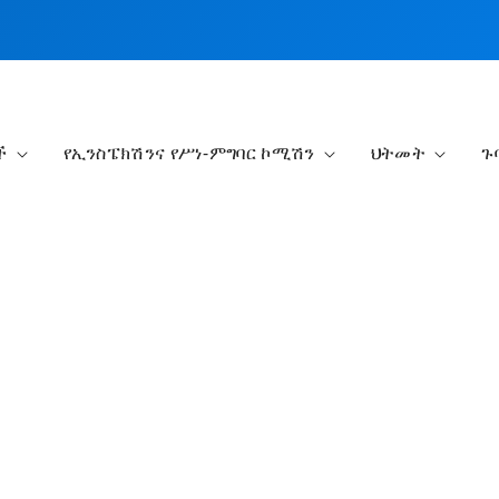
ች
የኢንስፔክሽንና የሥነ-ምግባር ኮሚሽን
ህትመት
ጉ