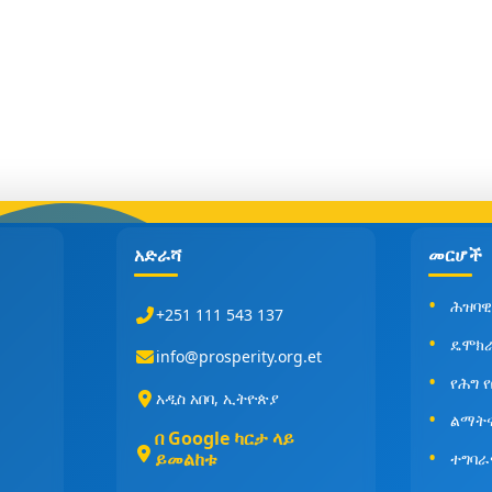
አድራሻ
መርሆች
ሕዝባዊ
+251 111 543 137
ዴሞክ
info@prosperity.org.et
የሕግ 
አዲስ አበባ, ኢትዮጵያ
ልማት
በ Google ካርታ ላይ
ይመልከቱ
ተግባራ