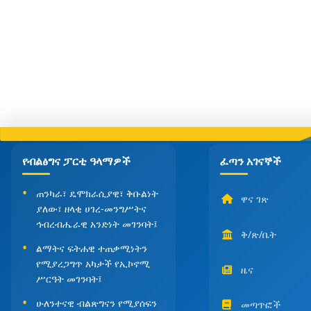
የብልፅግና ፓርቲ ዓላማዎች
ፈጣን አገናኞች
ጠንካራ፣ ዴሞክራሲያዊ፣ ቅቡልነት
ዋና ገጽ
ያለው፣ ዘላቂ ሀገረ-መንግሥትና
ኅብረብሔራዊ አንድነት መገንባት፤
ቅ/ጽ/ቤት
ልማትና ፍትሐዊ ተጠቃሚነትን
የሚያረጋግጥ አካታች የኢኮኖሚ
ዜና
ሥርዓት መገንባት፤
ሁለንተናዊ ብልጽግናን የሚያሰፍን
መጣጥፎች