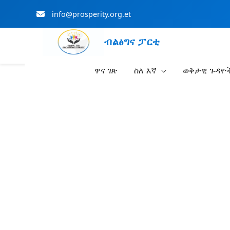
info@prosperity.org.et
ብልፅግና ፓርቲ
ዋና ገጽ
ስለ እኛ
ወቅታዊ ጉዳዮ
Skip to Main Content