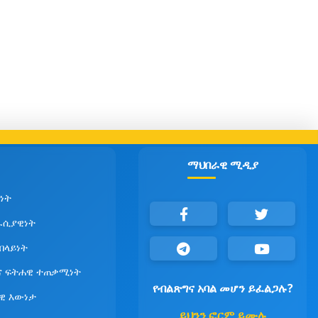
ማህበራዊ ሚዲያ
ነት
ራሲያዊነት
የበላይነት
ና ፍትሐዊ ተጠቃሚነት
የብልጽግና አባል መሆን ይፈልጋሉ?
ዊ እውነታ
ይህንን ፎርም ይሙሉ