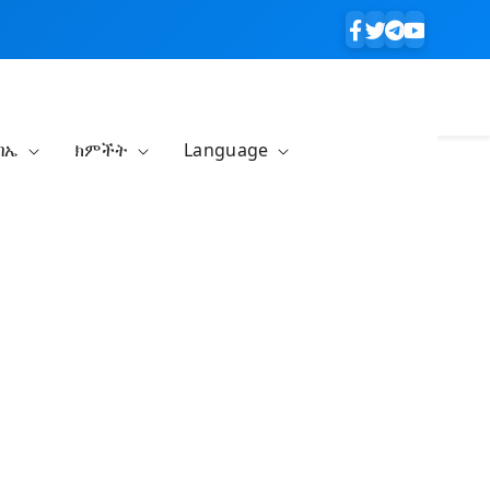
ባኤ
ክምችት
Language