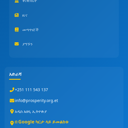
ቅ/ጽ/ቤት
ዜና
መጣጥፎች
ያግኙን
አድራሻ
+251 111 543 137
info@prosperity.org.et
አዲስ አበባ, ኢትዮጵያ
በ Google ካርታ ላይ ይመልከቱ