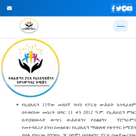
Skip to Main Content
የኢህአዴግ
11
ኛው
መደበኛ
ጉባዔ
የፓርቲ
ውሕደት
እንዲፈጸ
በ
ተወሰነው መሰረት ህዳር
11
ቀን
2012
ዓ
.
ም
.
የኢሕአዴግ
ምክር
ቤት
(
ከህወሓት
ውጭ
)
ውሕደቱንና የብልፅግና
ፕሮግራምና
የመተዳደሪያ ደንብ በመፅደቁ፣
የኢህአዴግ ማዕከላዊ የቁጥጥር ኮሚሽን
ይባል የነበረው ከግንባሩ ጋር ከስሞ፤ በብልፅግና ፓርቲ በመጀመሪያው