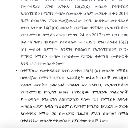
የመተዳደሪያ ደንብ አንቀጽ 15(2)(ረ) መሰረት የቁጥጥርና
ኢንስፔክሽን ኮሚሽን ተብሎ ሲመሰረት ኋላም መጋቢት 3 ቀን 2014
ዓ.ም. በብልፅግና ፓርቲ የመጀመሪያው ጉባዔ በጸደቀው መተዳደሪያ
ደንብ አንቀጽ 14(2)(ሰ) መሰረት ስያሜው ተሻሽሎ የኢንስፔክሽንና
የሥነ-ምግባር ኮሚሽን እንዲሁም
ጥር 24 ቀን 2017 ዓ.ም.
በፓርቲው
ሁለተኛ ጉባዔ በጸደቀው የተሻሻለው መተዳደሪያ ደንብ አንቀፅ 16(2)
(ሰ) መሰረት ስያሜው እንደገና የብልፅግና የኢንስፔክሽንና የሥነ-
ምግባር ኮሚሽን ተብሎ ከተቋቋሙ የፓርቲ ተቋማዊ መዋቅሮች
አንዱ ሆኖ የተመሰረተ ነው፡፡
በተሻሻለው የመተዳደሪያ ደንብ አንቀ
ጽ
25(5) (ሀ) መሰረት
ኮሚሽ
በየደረጃው በሚገኙ የፓርቲ አደረጃጀት ጽሕፈት ቤቶች ያደራጃል፣
የራሱን መዋቅር ይዘረጋል፤ የክልልን እና የአካባቢ የኢንስፔክሽንና
የሥነ-ምግባር ኮሚሽን አባላት በየደረጃው በሚካሄዱ ኮንፈረንሶች
ይመረጣሉ። ኮንፈረንስ እስከሚካሄድ ባለው ጊዜ የኮሚሽኑ አባላት
መጓደል ወይም አዲስ ማቋቋም ሲያጋጥም ኮሚሽኑ ከየደረጃው ፓርቲ
አስተባባሪ ኮሚቴ ጋር በመነጋገር ጊዜያዊ ምደባ ይሰጣል፣ በሚል
በተደነገገው መሰረት የተመሰረተ የፓርቲው ተቋም ነው።