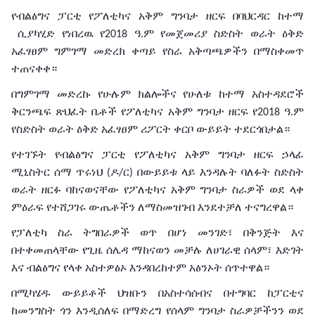
የብልፅግና
ፓርቲ
የፖለቲካና
አቅም
ግንባታ
ዘርፍ
በባህርዳር
ከተማ
ሲያካሂድ የነበረዉ የ
ዓ
ም
የመጀመሪያ ስድስት
ወራት
ዕቅድ
2018
.
አፈፃፀም
ግምገማ መድረክ
ቀጣይ
የስራ
አቅጣጫዎችን በማስቀመጥ
ተጠናቀቀ።
በግምገማ
መድረኩ
የሁሉም
ክልሎችና
የሁለቱ
ከተማ
አስተዳደሮች
ቅርንጫፍ
ጽህፈት
ቤቶች
የፖለቲካና
አቅም
ግንባታ
ዘርፍ
የ
ዓ
ም
2018
.
የስድስት
ወራት
ዕቅድ
አፈፃፀም
ሪፖርት
ቀርቦ
ውይይት
ተደርጎበታል።
የተገኙት
የብልፅግና
ፓርቲ
የፖለቲካና
አቅም
ግንባታ
ዘርፍ
ኃላፊ
ሚኒስትር
ሰማ
ጥሩነህ
ዶ
ር
በውይይቱ
ላይ እንዳሉት
ባለፉት
ስድስት
(
/
)
ወራት
ዘርፉ
ባከናወናቸው
የፖለቲካና
አቅም
ግንባታ
ስራዎች
ወደ
ላቀ
ምዕራፍ
የተሸጋገሩ
ውጤቶችን ለማስመዝገብ እንደተቻለ
ተናግረዋል።
የፓለቲካ
ስራ ትግበራዎች
ወጥ
በሆነ
መንገድ፣
በቅንጅት
እና
በተቀመጠላቸው
የጊዜ
ሰሌዳ
ማከናወን
መቻሉ
ለሀገራዊ
ሰላም፣
እድገት
እና
ብልፅግና
የላቀ
አስተዎፅኦ
እንዳበረከተም አፅንኦት ሰጥተዋል።
በሚካሄዱ
ውይይቶች
ህዝቡን
በአስተሳሰብና
በተግባር
ከፓርቲና
ከመንግስት
ጎን
እንዲሰለፍ
በማድረግ
የሰላም
ግንባታ
ስራዎቻችንን
ወደ