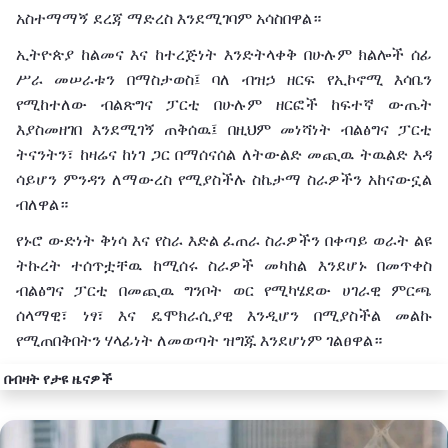
አስተማማኝ
ደረጃ
ማድረስ
እንደሚገባም
አሳስበዋል።
ኢትዮጵያ
ከልመና
እና
ከተረጅነት
እንድትላቀቅ
በሁሉም
ክልሎች
ሰፊ
ሥራ
መሠራቱን
በማስታወስ፤
ባለ ብዝኃ
ዘርፍ
የኢኮኖሚ
እሳቤን
የሚከተለው
ብልጽግና
ፓርቲ
በሁሉም
ዘርፎች
ከፍተኛ
ውጤት
እያስመዘገበ
እንደሚገኝ ጠቅሰዉ፤ በዚህም መነሻነት
ብልፅግና
ፓርቲ
ትናንትን፣
ከዛሬና
ከ
ነገ
ጋር
በማሰናሰል
ለትውልድ
መጪዉ ትዉልድ እዳ
ሳይሆን
ምንዳን
ለ
ማውረስ
የሚያስችሉ
ስኬታማ
ስራዎችን
አከናውኗል
ብለዋል።
የኑሮ
ውድነት
ቅነሳ
እና
የስራ
እድል
ፈጠራ
ስራዎችን
በቀጣይ
ወራት
ልዩ
ትኩረት
ተሰጥቷቸዉ ከሚሰሩ ስራዎች መካከል እንደሆኑ በመጥቀስ
ብልፅግና ፓርቲ በመጪዉ ግንቦት
ወር
የሚካሄደው
ሀገራዊ
ምርጫ
ሰላማዊ፣
ነፃ፣
እና
ዴሞክራሲያዊ
እንዲሆን
በሚያስችል መልኩ
የሚጠበቅበትን ሃላፊነት ለመወጣት ዝግጁ እንደሆነም
ገልፀዋል።
በብዛት የታዩ ዜናዎች