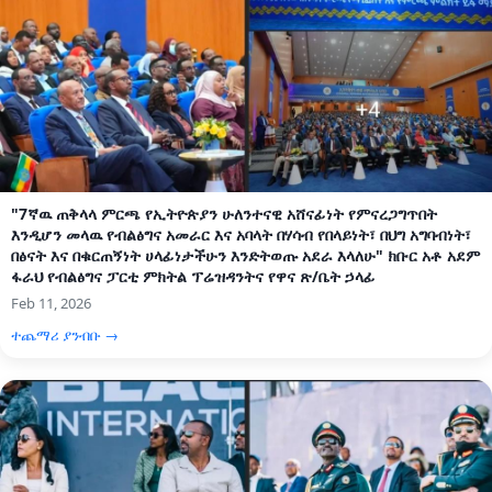
"7ኛዉ ጠቅላላ ምርጫ የኢትዮጵያን ሁለንተናዊ አሸናፊነት የምናረጋግጥበት
እንዲሆን መላዉ የብልፅግና አመራር እና አባላት በሃሳብ የበላይነት፣ በህግ አግባብነት፣
በፅናት እና በቁርጠኝነት ሀላፊነታችሁን እንድትወጡ አደራ እላለሁ" ክቡር አቶ አደም
ፋራህ የብልፅግና ፓርቲ ምክትል ፕሬዝዳንትና የዋና ጽ/ቤት ኃላፊ
Feb 11, 2026
ተጨማሪ ያንብቡ →