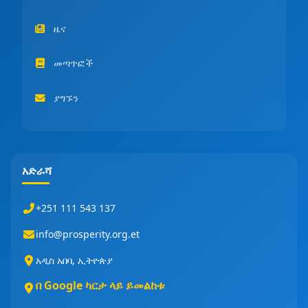
ዜና
መጣጥፎች
ያግኙን
አድራሻ
+251 111 543 137
info@prosperity.org.et
አዲስ አበባ, ኢትዮጵያ
በ Google ካርታ ላይ ይመልከቱ