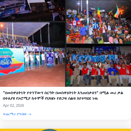
"በመስዋዕትነት የተገኘውን ስርዓት በመስዋዕትነት እንጠብቃለን" በሚል መሪ ቃል
በተለያዩ የኦሮሚያ ከተሞች የህዝቡ የድጋፍ ሰልፍ እየተካሄደ ነዉ
Apr 02, 2026
ተጨማሪ ያንብቡ →