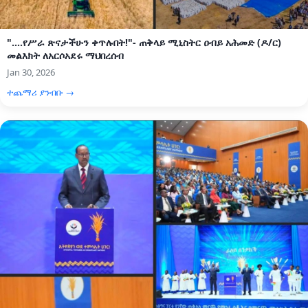
"....የሥራ ጽናታችሁን ቀጥሉበት!"- ጠቅላይ ሚኒስትር ዐብይ አሕመድ (ዶ/ር)
መልእክት ለአርሶአደሩ ማህበረሰብ
Jan 30, 2026
ተጨማሪ ያንብቡ →