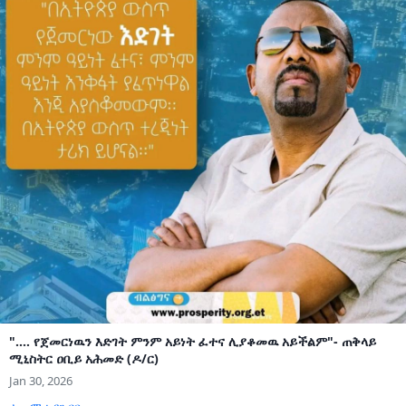
".... የጀመርነዉን እድገት ምንም አይነት ፈተና ሊያቆመዉ አይችልም"- ጠቅላይ
ሚኒስትር ዐቢይ አሕመድ (ዶ/ር)
Jan 30, 2026