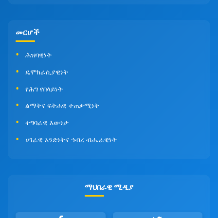
መርሆች
ሕዝባዊነት
ዴሞክራሲያዊነት
የሕግ የበላይነት
ልማትና ፍትሐዊ ተጠቃሚነት
ተግባራዊ እውነታ
ሀገራዊ አንድነትና ኅብረ ብሔራዊነት
ማህበራዊ ሚዲያ