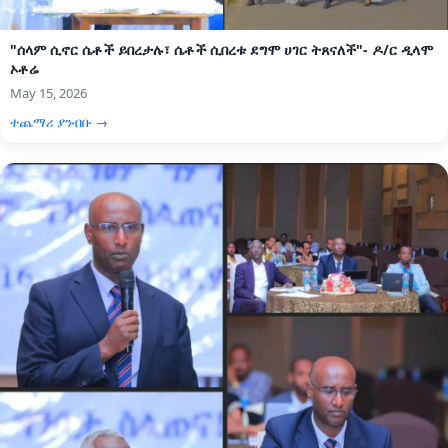
"ሰላም ሲኖር ሴቶች ይበረታሉ፣ ሴቶች ሲበረቱ ደግሞ ሀገር ትጸናለች"- ዶ/ር ዲላሞ
ኦቶሬ
May 15, 2026
ተጨማሪ ያንብቡ →