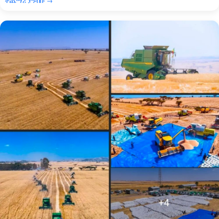
ተጨማሪ ያንብቡ →