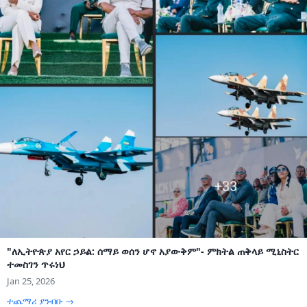
"ለኢትዮጵያ አየር ኃይል: ሰማይ ወሰን ሆኖ አያውቅም"- ምክትል ጠቅላይ ሚኒስትር
ተመስገን ጥሩነህ
Jan 25, 2026
ተጨማሪ ያንብቡ →