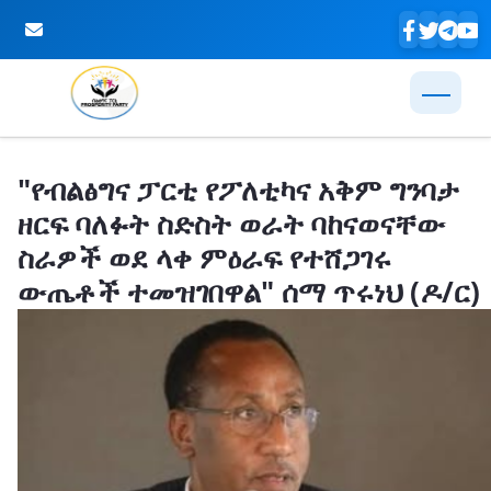
Skip to Main Content
"የብልፅግና ፓርቲ የፖለቲካና አቅም ግንባታ
ዘርፍ ባለፉት ስድስት ወራት ባከናወናቸው
ስራዎች ወደ ላቀ ምዕራፍ የተሸጋገሩ
ውጤቶች ተመዝገበዋል" ሰማ ጥሩነህ (ዶ/ር)