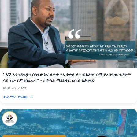
''እኛ እያንዳንዷን ሰከንድ እና ደቂቃ የኢትዮጲያን ብልፅግና በሚያረጋግጡ ጉዳዮች
ላይ ነው የምንሰራው!'' - ጠቅላይ ሚኒስትር ዐቢይ አሕመድ
Mar 28, 2026
ተጨማሪ ያንብቡ →