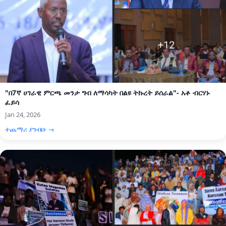
"በ7ኛ ሀገራዊ ምርጫ መንታ ግብ ለማሳካት በልዩ ትኩረት ይሰራል"- አቶ ብርሃኑ
ፈይሳ
Jan 24, 2026
ተጨማሪ ያንብቡ →