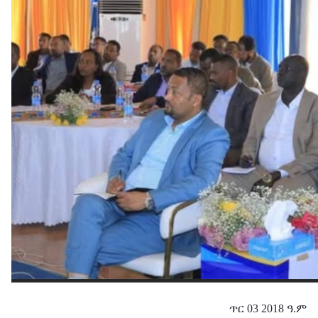
ጥር 03 2018 ዓ.ም