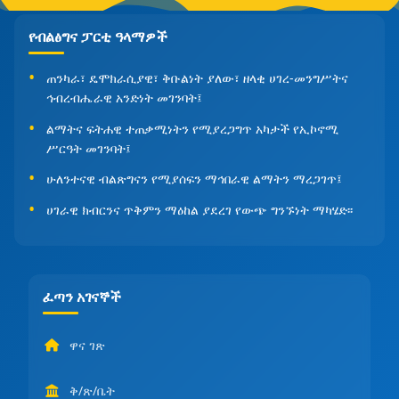
የብልፅግና ፓርቲ ዓላማዎች
ጠንካራ፣ ዴሞክራሲያዊ፣ ቅቡልነት ያለው፣ ዘላቂ ሀገረ-መንግሥትና
ኅብረብሔራዊ አንድነት መገንባት፤
ልማትና ፍትሐዊ ተጠቃሚነትን የሚያረጋግጥ አካታች የኢኮኖሚ
ሥርዓት መገንባት፤
ሁለንተናዊ ብልጽግናን የሚያሰፍን ማኅበራዊ ልማትን ማረጋገጥ፤
ሀገራዊ ክብርንና ጥቅምን ማዕከል ያደረገ የውጭ ግንኙነት ማካሄድ፡፡
ፈጣን አገናኞች
ዋና ገጽ
ቅ/ጽ/ቤት