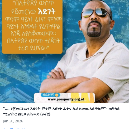
".... የጀመርነዉን እድገት ምንም አይነት ፈተና ሊያቆመዉ አይችልም"- ጠቅላይ
ሚኒስትር ዐቢይ አሕመድ (ዶ/ር)
Jan 30, 2026