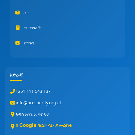
ዜና
መጣጥፎች
ያግኙን
አድራሻ
+251 111 543 137
info@prosperity.org.et
አዲስ አበባ, ኢትዮጵያ
በ Google ካርታ ላይ ይመልከቱ