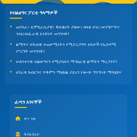
የብልፅግና ፓርቲ ዓላማዎች
ጠንካራ፣ ዴሞክራሲያዊ፣ ቅቡልነት ያለው፣ ዘላቂ ሀገረ-መንግሥትና
ኅብረብሔራዊ አንድነት መገንባት፤
ልማትና ፍትሐዊ ተጠቃሚነትን የሚያረጋግጥ አካታች የኢኮኖሚ
ሥርዓት መገንባት፤
ሁለንተናዊ ብልጽግናን የሚያሰፍን ማኅበራዊ ልማትን ማረጋገጥ፤
ሀገራዊ ክብርንና ጥቅምን ማዕከል ያደረገ የውጭ ግንኙነት ማካሄድ፡፡
ፈጣን አገናኞች
ዋና ገጽ
ቅ/ጽ/ቤት