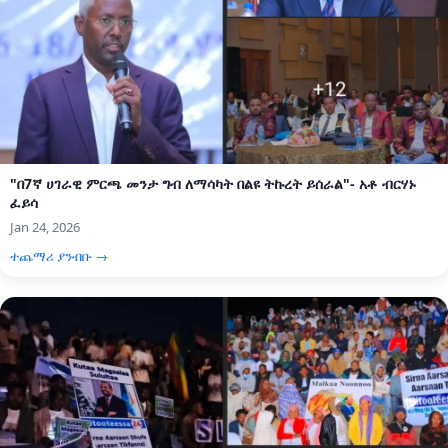
"በ7ኛ ሀገራዊ ምርጫ መንታ ግብ ለማሳካት በልዩ ትኩረት ይሰራል"- አቶ ብርሃኑ
ፈይሳ
Jan 24, 2026
ተጨማሪ ያንብቡ →