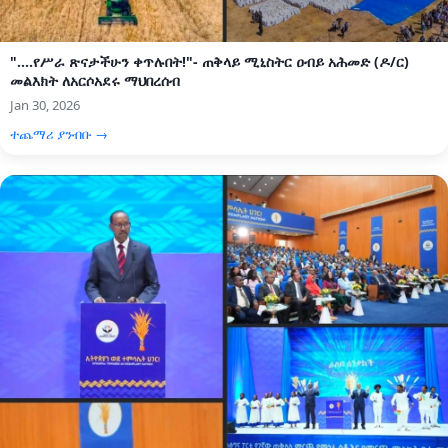
"....የሥራ ጽናታችሁን ቀጥሉበት!"- ጠቅላይ ሚኒስትር ዐብይ አሕመድ (ዶ/ር)
መልእክት ለአርሶአደሩ ማህበረሰብ
Jan 30, 2026
ተጨማሪ ያንብቡ →