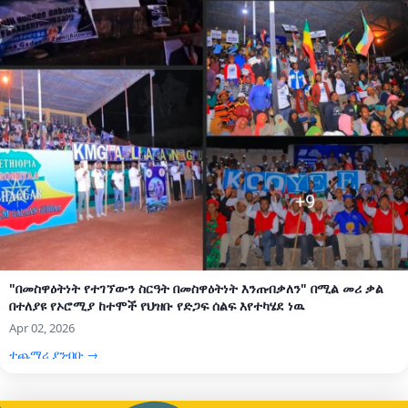
"በመስዋዕትነት የተገኘውን ስርዓት በመስዋዕትነት እንጠብቃለን" በሚል መሪ ቃል
በተለያዩ የኦሮሚያ ከተሞች የህዝቡ የድጋፍ ሰልፍ እየተካሄደ ነዉ
Apr 02, 2026
ተጨማሪ ያንብቡ →