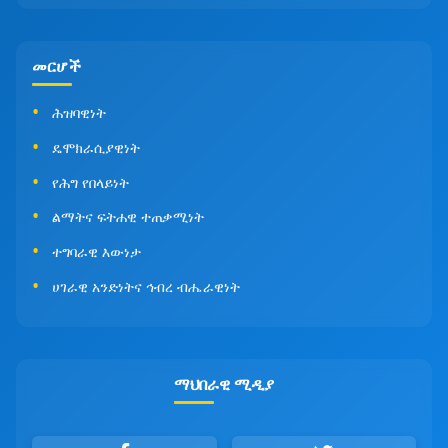
መርሆች
ሕዝባዊነት
ዴሞክራሲያዊነት
የሕግ የበላይነት
ልማትና ፍትሐዊ ተጠቃሚነት
ተግባራዊ እውነታ
ሀገራዊ አንድነትና ኅብረ ብሔራዊነት
ማህበራዊ ሚዲያ