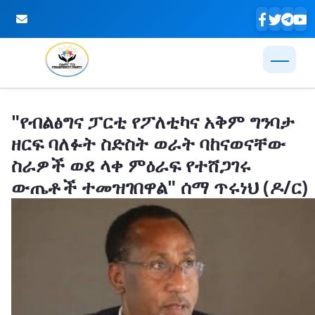
Skip to Main Content
"የብልፅግና ፓርቲ የፖለቲካና አቅም ግንባታ
ዘርፍ ባለፉት ስድስት ወራት ባከናወናቸው
ስራዎች ወደ ላቀ ምዕራፍ የተሸጋገሩ
ውጤቶች ተመዝገበዋል" ሰማ ጥሩነህ (ዶ/ር)