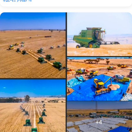
ተጨማሪ ያንብቡ →