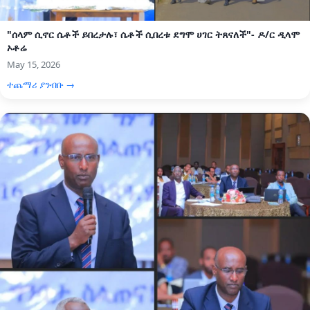
"ሰላም ሲኖር ሴቶች ይበረታሉ፣ ሴቶች ሲበረቱ ደግሞ ሀገር ትጸናለች"- ዶ/ር ዲላሞ
ኦቶሬ
May 15, 2026
ተጨማሪ ያንብቡ →