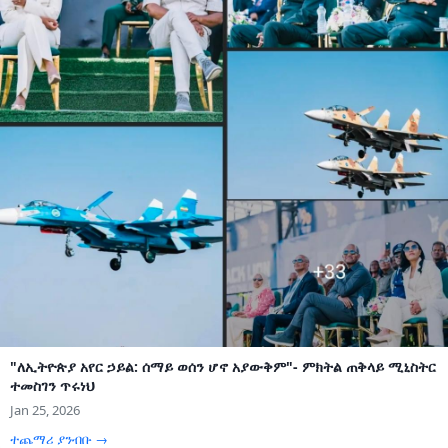
"ለኢትዮጵያ አየር ኃይል: ሰማይ ወሰን ሆኖ አያውቅም"- ምክትል ጠቅላይ ሚኒስትር
ተመስገን ጥሩነህ
Jan 25, 2026
ተጨማሪ ያንብቡ →