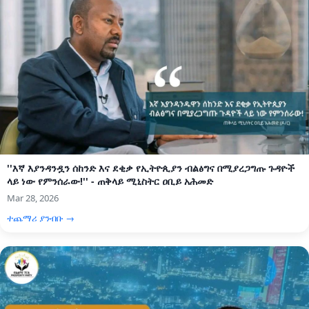
''እኛ እያንዳንዷን ሰከንድ እና ደቂቃ የኢትዮጲያን ብልፅግና በሚያረጋግጡ ጉዳዮች
ላይ ነው የምንሰራው!'' - ጠቅላይ ሚኒስትር ዐቢይ አሕመድ
Mar 28, 2026
ተጨማሪ ያንብቡ →