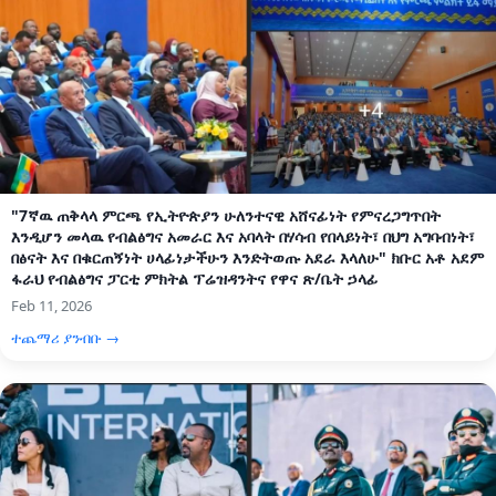
"7ኛዉ ጠቅላላ ምርጫ የኢትዮጵያን ሁለንተናዊ አሸናፊነት የምናረጋግጥበት
እንዲሆን መላዉ የብልፅግና አመራር እና አባላት በሃሳብ የበላይነት፣ በህግ አግባብነት፣
በፅናት እና በቁርጠኝነት ሀላፊነታችሁን እንድትወጡ አደራ እላለሁ" ክቡር አቶ አደም
ፋራህ የብልፅግና ፓርቲ ምክትል ፕሬዝዳንትና የዋና ጽ/ቤት ኃላፊ
Feb 11, 2026
ተጨማሪ ያንብቡ →