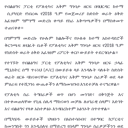
የብልፅግና
ፓርቲ
የፖለቲካና
አቅም
ግንባታ
ዘርፍ
በባህርዳር
ከተማ
ሲያካሂድ የነበረዉ የ
ዓ
ም
የመጀመሪያ ስድስት
ወራት
ዕቅድ
2018
.
አፈፃፀም
ግምገማ መድረክ
ቀጣይ
የስራ
አቅጣጫዎችን በማስቀመጥ
ተጠናቀቀ።
በግምገማ
መድረኩ
የሁሉም
ክልሎችና
የሁለቱ
ከተማ
አስተዳደሮች
ቅርንጫፍ
ጽህፈት
ቤቶች
የፖለቲካና
አቅም
ግንባታ
ዘርፍ
የ
ዓ
ም
2018
.
የስድስት
ወራት
ዕቅድ
አፈፃፀም
ሪፖርት
ቀርቦ
ውይይት
ተደርጎበታል።
የተገኙት
የብልፅግና
ፓርቲ
የፖለቲካና
አቅም
ግንባታ
ዘርፍ
ኃላፊ
ሚኒስትር
ሰማ
ጥሩነህ
ዶ
ር
በውይይቱ
ላይ እንዳሉት
ባለፉት
ስድስት
(
/
)
ወራት
ዘርፉ
ባከናወናቸው
የፖለቲካና
አቅም
ግንባታ
ስራዎች
ወደ
ላቀ
ምዕራፍ
የተሸጋገሩ
ውጤቶችን ለማስመዝገብ እንደተቻለ
ተናግረዋል።
የፓለቲካ
ስራ ትግበራዎች
ወጥ
በሆነ
መንገድ፣
በቅንጅት
እና
በተቀመጠላቸው
የጊዜ
ሰሌዳ
ማከናወን
መቻሉ
ለሀገራዊ
ሰላም፣
እድገት
እና
ብልፅግና
የላቀ
አስተዎፅኦ
እንዳበረከተም አፅንኦት ሰጥተዋል።
በሚካሄዱ
ውይይቶች
ህዝቡን
በአስተሳሰብና
በተግባር
ከፓርቲና
ከመንግስት
ጎን
እንዲሰለፍ
በማድረግ
የሰላም
ግንባታ
ስራዎቻችንን
ወደ