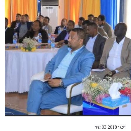
ጥር 03 2018 ዓ.ም