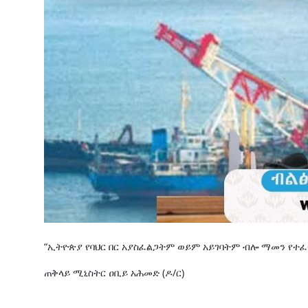
“ኢትዮጵያ የባህር በር አያስፈልጋትም ወይም አይገባትም ብሎ ማመን የተፈጥ
ጠቅላይ ሚኒስትር ዐቢይ አሕመድ (ዶ/ር)