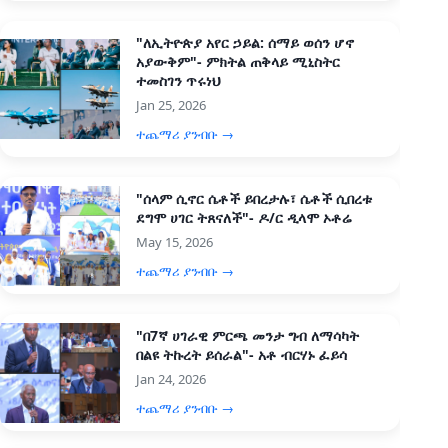
"ለኢትዮጵያ አየር ኃይል: ሰማይ ወሰን ሆኖ
አያውቅም"- ምክትል ጠቅላይ ሚኒስትር
ተመስገን ጥሩነህ
Jan 25, 2026
ተጨማሪ ያንብቡ →
"ሰላም ሲኖር ሴቶች ይበረታሉ፣ ሴቶች ሲበረቱ
ደግሞ ሀገር ትጸናለች"- ዶ/ር ዲላሞ ኦቶሬ
May 15, 2026
ተጨማሪ ያንብቡ →
"በ7ኛ ሀገራዊ ምርጫ መንታ ግብ ለማሳካት
በልዩ ትኩረት ይሰራል"- አቶ ብርሃኑ ፈይሳ
Jan 24, 2026
ተጨማሪ ያንብቡ →