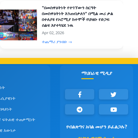
"በመስዋዕትነት የተገኘውን ስርዓት
በመስዋዕትነት እንጠብቃለን" በሚል መሪ ቃል
በተለያዩ የኦሮሚያ ከተሞች የህዝቡ የድጋፍ
ሰልፍ እየተካሄደ ነዉ
Apr 02, 2026
ተጨማሪ ያንብቡ →
ማህበራዊ ሚዲያ
ነት
ራሲያዊነት
የበላይነት
ና ፍትሐዊ ተጠቃሚነት
የብልጽግና አባል መሆን ይፈልጋሉ?
ዊ እውነታ