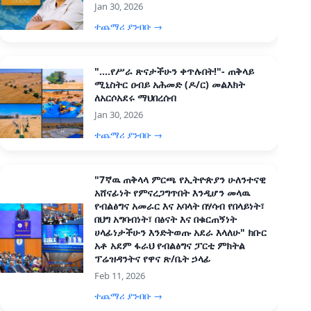
Jan 30, 2026
ተጨማሪ ያንብቡ →
"....የሥራ ጽናታችሁን ቀጥሉበት!"- ጠቅላይ
ሚኒስትር ዐብይ አሕመድ (ዶ/ር) መልእክት
ለአርሶአደሩ ማህበረሰብ
Jan 30, 2026
ተጨማሪ ያንብቡ →
"7ኛዉ ጠቅላላ ምርጫ የኢትዮጵያን ሁለንተናዊ
አሸናፊነት የምናረጋግጥበት እንዲሆን መላዉ
የብልፅግና አመራር እና አባላት በሃሳብ የበላይነት፣
በህግ አግባብነት፣ በፅናት እና በቁርጠኝነት
ሀላፊነታችሁን እንድትወጡ አደራ እላለሁ" ክቡር
አቶ አደም ፋራህ የብልፅግና ፓርቲ ምክትል
ፕሬዝዳንትና የዋና ጽ/ቤት ኃላፊ
Feb 11, 2026
ተጨማሪ ያንብቡ →