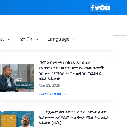
ባኤ
ክምችት
Language
በብዛት የታዩ ዜናዎች
''እኛ እያንዳንዷን ሰከንድ እና ደቂቃ
የኢትዮጲያን ብልፅግና በሚያረጋግጡ ጉዳዮች
ላይ ነው የምንሰራው!'' - ጠቅላይ ሚኒስትር
ዐቢይ አሕመድ
Mar 28, 2026
ተጨማሪ ያንብቡ →
".... የጀመርነዉን እድገት ምንም አይነት ፈተና
ሊያቆመዉ አይችልም"- ጠቅላይ ሚኒስትር ዐቢይ
አሕመድ (ዶ/ር)