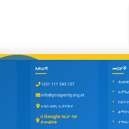
አድራሻ
መርሆች
ሕዝባዊ
+251 111 543 137
ዴሞክ
info@prosperity.org.et
የሕግ 
አዲስ አበባ, ኢትዮጵያ
ልማት
በ Google ካርታ ላይ
ይመልከቱ
ተግባራ