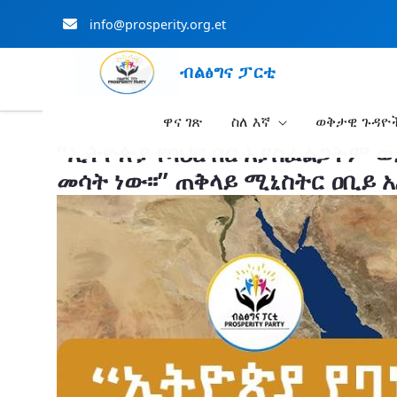
info@prosperity.org.et
ብልፅግና ፓርቲ
ዋና ገጽ
ስለ እኛ
ወቅታዊ ጉዳዮ
Skip to Main Content
“ኢትዮጵያ የባህር በር አያስፈልጋትም 
መሳት ነው፡፡” ጠቅላይ ሚኒስትር ዐቢይ 