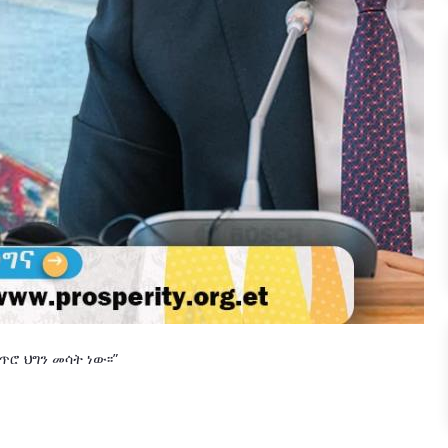
ሮ ህግን መሳት ነው፡፡”