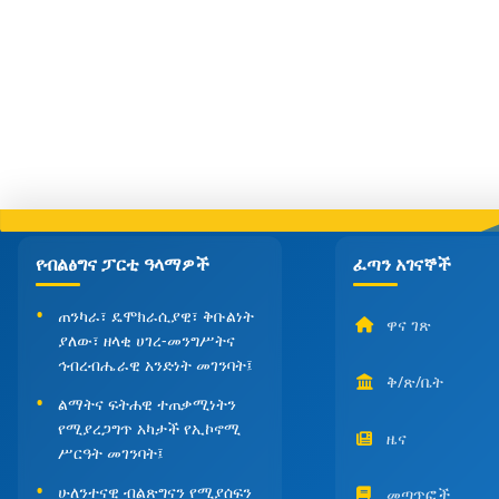
የብልፅግና ፓርቲ ዓላማዎች
ፈጣን አገናኞች
ጠንካራ፣ ዴሞክራሲያዊ፣ ቅቡልነት
ዋና ገጽ
ያለው፣ ዘላቂ ሀገረ-መንግሥትና
ኅብረብሔራዊ አንድነት መገንባት፤
ቅ/ጽ/ቤት
ልማትና ፍትሐዊ ተጠቃሚነትን
የሚያረጋግጥ አካታች የኢኮኖሚ
ዜና
ሥርዓት መገንባት፤
ሁለንተናዊ ብልጽግናን የሚያሰፍን
መጣጥፎች