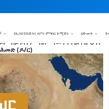
ች
የኢንስፔክሽንና የሥነ-ምግባር ኮሚሽን
ህትመት
ጉ
ወይም አይገባትም ብሎ ማመን የተፈጥሮ ህግን
አሕመድ (ዶ/ር)