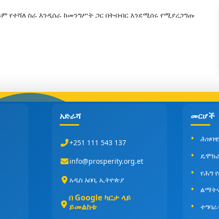
ይም የተሻለ ስራ እንዲሰራ ከመንግሥት ጋር በትብብር እንደሚሰሩ የሚያረጋግጡ
አድራሻ
መርሆች
ሕዝባዊ
+251 111 543 137
ዴሞክ
info@prosperity.org.et
የሕግ 
አዲስ አበባ, ኢትዮጵያ
ልማት
በ Google ካርታ ላይ
ይመልከቱ
ተግባራ