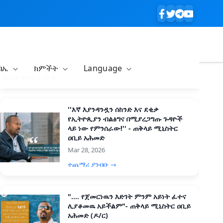
ባኤ
ክምችት
Language
በብዛት የታዩ ዜናዎች
''እኛ እያንዳንዷን ሰከንድ እና ደቂቃ
የኢትዮጲያን ብልፅግና በሚያረጋግጡ ጉዳዮች
ላይ ነው የምንሰራው!'' - ጠቅላይ ሚኒስትር
ዐቢይ አሕመድ
Mar 28, 2026
ተጨማሪ ያንብቡ →
".... የጀመርነዉን እድገት ምንም አይነት ፈተና
ሊያቆመዉ አይችልም"- ጠቅላይ ሚኒስትር ዐቢይ
አሕመድ (ዶ/ር)