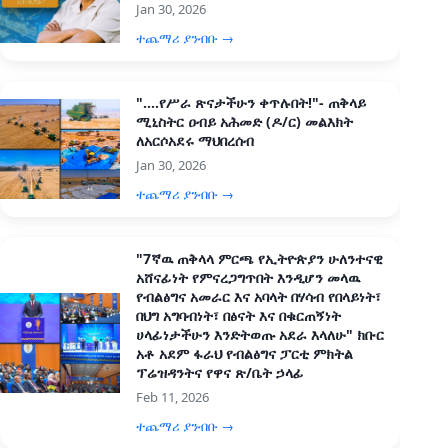
Jan 30, 2026
ተጨማሪ ያንብቡ →
"....የሥራ ጽናታችሁን ቀጥሉበት!"- ጠቅላይ
ሚኒስትር ዐብይ አሕመድ (ዶ/ር) መልእክት
ለአርሶአደሩ ማህበረሰብ
Jan 30, 2026
ተጨማሪ ያንብቡ →
"7ኛዉ ጠቅላላ ምርጫ የኢትዮጵያን ሁለንተናዊ
አሸናፊነት የምናረጋግጥበት እንዲሆን መላዉ
የብልፅግና አመራር እና አባላት በሃሳብ የበላይነት፣
በህግ አግባብነት፣ በፅናት እና በቁርጠኝነት
ሀላፊነታችሁን እንድትወጡ አደራ እላለሁ" ክቡር
አቶ አደም ፋራህ የብልፅግና ፓርቲ ምክትል
ፕሬዝዳንትና የዋና ጽ/ቤት ኃላፊ
Feb 11, 2026
ተጨማሪ ያንብቡ →