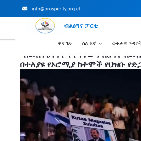
info@prosperity.org.et
ብልፅግና ፓርቲ
ዋና ገጽ
ስለ እኛ
ወቅታዊ ጉዳዮ
Skip to Main Content
"በመስዋዕትነት የተገኘውን ስርዓት በመ
በተለያዩ የኦሮሚያ ከተሞች የህዝቡ የድጋ