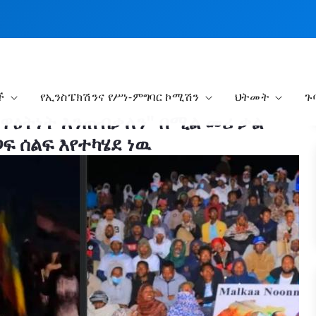
ች
የኢንስፔክሽንና የሥነ-ምግባር ኮሚሽን
ህትመት
ጉ
ስዋዕትነት እንጠብቃለን" በሚል መሪ ቃል
ፍ ሰልፍ እየተካሄደ ነዉ