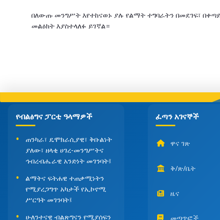
በለውጡ መንግሥት እየተከናወኑ ያሉ የልማት ተግባራትን በመደገፍ፣ በቀጣ
መልዕክት እያስተላለፉ ይገኛል።
የብልፅግና ፓርቲ ዓላማዎች
ፈጣን አገናኞች
ጠንካራ፣ ዴሞክራሲያዊ፣ ቅቡልነት
ዋና ገጽ
ያለው፣ ዘላቂ ሀገረ-መንግሥትና
ኅብረብሔራዊ አንድነት መገንባት፤
ቅ/ጽ/ቤት
ልማትና ፍትሐዊ ተጠቃሚነትን
የሚያረጋግጥ አካታች የኢኮኖሚ
ዜና
ሥርዓት መገንባት፤
ሁለንተናዊ ብልጽግናን የሚያሰፍን
መጣጥፎች