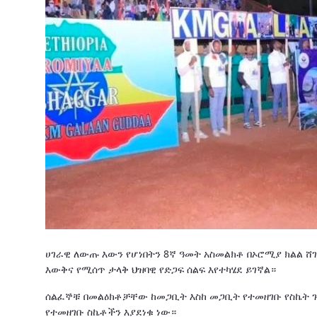
ሀገራዊ ለውጡ እውን የሆነበትን 8ኛ ዓመት አስመልክቶ በኦሮሚያ ክልል ሸገ
እውቅና የሚሰጥ ታላቅ ህዝባዊ የድጋፍ ሰልፍ እየተካሄደ ይገኛል።
ሰልፈኞቹ በመልዕክቶቻቸው ከመጋቢት እስከ መጋቢት የተመዘገቡ የስኬት ጉ
የተመዘገቡ ስኬቶችን እያደነቁ ነው።