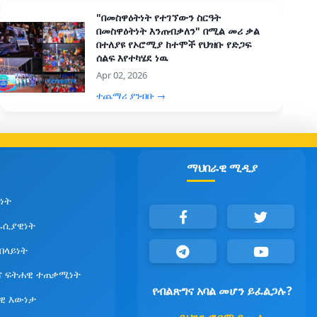
"በመስዋዕትነት የተገኘውን ስርዓት
በመስዋዕትነት እንጠብቃለን" በሚል መሪ ቃል
በተለያዩ የኦሮሚያ ከተሞች የህዝቡ የድጋፍ
ሰልፍ እየተካሄደ ነዉ
Apr 02, 2026
ተጨማሪ ያንብቡ →
ማህበራዊ ሚዲያ
ነት
ራሲያዊነት
የበላይነት
ና ፍትሐዊ ተጠቃሚነት
የብልጽግና አባል መሆን ይፈልጋሉ?
ዊ እውነታ