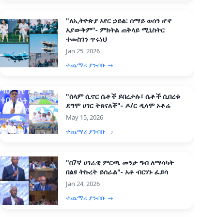
"ለኢትዮጵያ አየር ኃይል: ሰማይ ወሰን ሆኖ
አያውቅም"- ምክትል ጠቅላይ ሚኒስትር
ተመስገን ጥሩነህ
Jan 25, 2026
ተጨማሪ ያንብቡ →
"ሰላም ሲኖር ሴቶች ይበረታሉ፣ ሴቶች ሲበረቱ
ደግሞ ሀገር ትጸናለች"- ዶ/ር ዲላሞ ኦቶሬ
May 15, 2026
ተጨማሪ ያንብቡ →
"በ7ኛ ሀገራዊ ምርጫ መንታ ግብ ለማሳካት
በልዩ ትኩረት ይሰራል"- አቶ ብርሃኑ ፈይሳ
Jan 24, 2026
ተጨማሪ ያንብቡ →