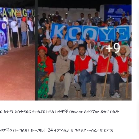
ር ከተማ አስተዳደር የተለያዩ ክፍለ ከተሞች በለውጡ ለተገኘው ድልና ስኬት
ዞዎችን በመግለጽ፤ በመጋቢት 24 ተምሳሌታዊ ጉዞ እና መሰረታዊ ርምጃ