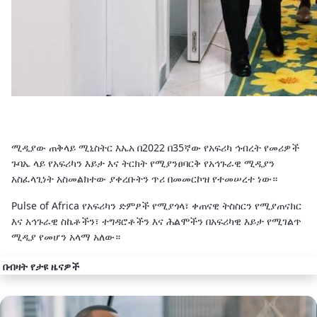
ሚዲያው ጠቅላይ ሚኒስትር እኤአ በ2022 በ35ኛው የአፍሪካ ኅብረት የመሪዎች
ጉባኤ ላይ የአፍሪካን እይታ እና ትርክት የሚያንፀባርቅ የአኅጉራዊ ሚዲያን
አስፈላጊነት አስመልክተው ያቀረቡትን ጥሪ በመመርኮዝ የተመሠረተ ነው።
Pulse of Africa የአፍሪካን ድምፆች የሚያጎላ፣ ቀጠናዊ ትስስርን የሚያጠናክር
እና አኅጉራዊ ስኬቶችን፣ ተግዳሮቶችን እና ሕልሞችን በአፍሪካዊ እይታ የሚገልጥ
ሚዲያ የመሆን አላማ አለው።
በብዛት የታዩ ዜናዎች