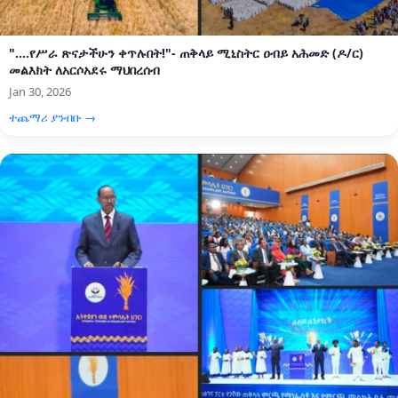
"....የሥራ ጽናታችሁን ቀጥሉበት!"- ጠቅላይ ሚኒስትር ዐብይ አሕመድ (ዶ/ር)
መልእክት ለአርሶአደሩ ማህበረሰብ
Jan 30, 2026
ተጨማሪ ያንብቡ →