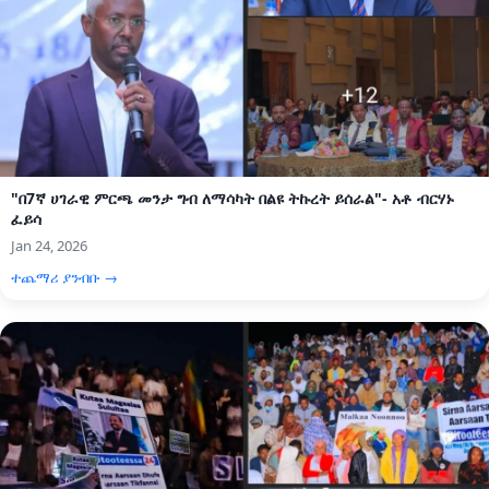
"በ7ኛ ሀገራዊ ምርጫ መንታ ግብ ለማሳካት በልዩ ትኩረት ይሰራል"- አቶ ብርሃኑ
ፈይሳ
Jan 24, 2026
ተጨማሪ ያንብቡ →