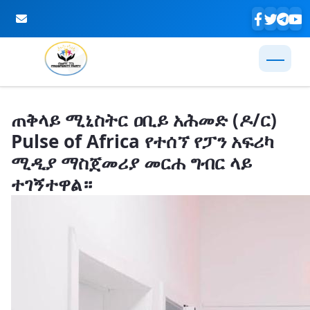
Skip to Main Content
ጠቅላይ ሚኒስትር ዐቢይ አሕመድ (ዶ/ር)
Pulse of Africa የተሰኘ የፓን አፍሪካ
ሚዲያ ማስጀመሪያ መርሐ ግብር ላይ
ተገኝተዋል።