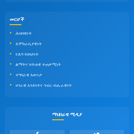
መርሆች
ሕዝባዊነት
ዴሞክራሲያዊነት
የሕግ የበላይነት
ልማትና ፍትሐዊ ተጠቃሚነት
ተግባራዊ እውነታ
ሀገራዊ አንድነትና ኅብረ ብሔራዊነት
ማህበራዊ ሚዲያ