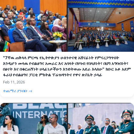
"7ኛዉ ጠቅላላ ምርጫ የኢትዮጵያን ሁለንተናዊ አሸናፊነት የምናረጋግጥበት
እንዲሆን መላዉ የብልፅግና አመራር እና አባላት በሃሳብ የበላይነት፣ በህግ አግባብነት፣
በፅናት እና በቁርጠኝነት ሀላፊነታችሁን እንድትወጡ አደራ እላለሁ" ክቡር አቶ አደም
ፋራህ የብልፅግና ፓርቲ ምክትል ፕሬዝዳንትና የዋና ጽ/ቤት ኃላፊ
Feb 11, 2026
ተጨማሪ ያንብቡ →