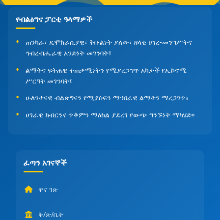
የብልፅግና ፓርቲ ዓላማዎች
ጠንካራ፣ ዴሞክራሲያዊ፣ ቅቡልነት ያለው፣ ዘላቂ ሀገረ-መንግሥትና
ኅብረብሔራዊ አንድነት መገንባት፤
ልማትና ፍትሐዊ ተጠቃሚነትን የሚያረጋግጥ አካታች የኢኮኖሚ
ሥርዓት መገንባት፤
ሁለንተናዊ ብልጽግናን የሚያሰፍን ማኅበራዊ ልማትን ማረጋገጥ፤
ሀገራዊ ክብርንና ጥቅምን ማዕከል ያደረገ የውጭ ግንኙነት ማካሄድ፡፡
ፈጣን አገናኞች
ዋና ገጽ
ቅ/ጽ/ቤት