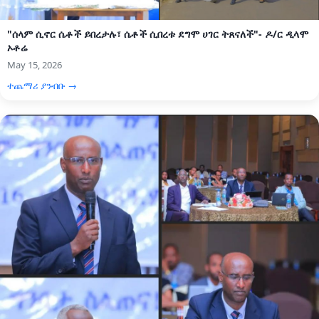
"ሰላም ሲኖር ሴቶች ይበረታሉ፣ ሴቶች ሲበረቱ ደግሞ ሀገር ትጸናለች"- ዶ/ር ዲላሞ
ኦቶሬ
May 15, 2026
ተጨማሪ ያንብቡ →