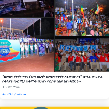
"በመስዋዕትነት የተገኘውን ስርዓት በመስዋዕትነት እንጠብቃለን" በሚል መሪ ቃል
በተለያዩ የኦሮሚያ ከተሞች የህዝቡ የድጋፍ ሰልፍ እየተካሄደ ነዉ
Apr 02, 2026
ተጨማሪ ያንብቡ →