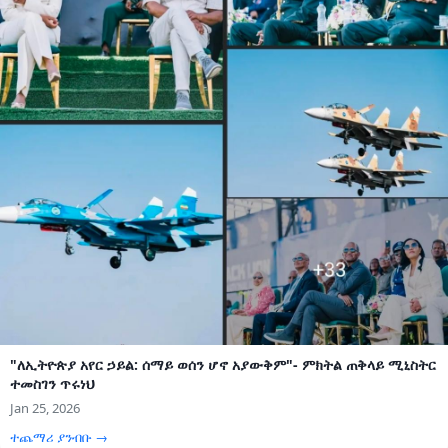
"ለኢትዮጵያ አየር ኃይል: ሰማይ ወሰን ሆኖ አያውቅም"- ምክትል ጠቅላይ ሚኒስትር
ተመስገን ጥሩነህ
Jan 25, 2026
ተጨማሪ ያንብቡ →