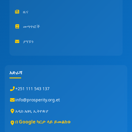
ዜና
መጣጥፎች
ያግኙን
አድራሻ
+251 111 543 137
info@prosperity.org.et
አዲስ አበባ, ኢትዮጵያ
በ Google ካርታ ላይ ይመልከቱ