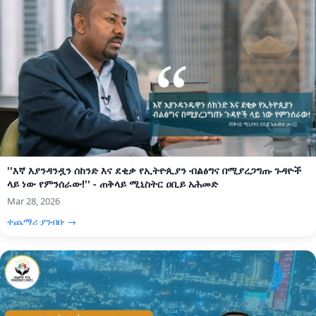
''እኛ እያንዳንዷን ሰከንድ እና ደቂቃ የኢትዮጲያን ብልፅግና በሚያረጋግጡ ጉዳዮች
ላይ ነው የምንሰራው!'' - ጠቅላይ ሚኒስትር ዐቢይ አሕመድ
Mar 28, 2026
ተጨማሪ ያንብቡ →