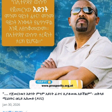
".... የጀመርነዉን እድገት ምንም አይነት ፈተና ሊያቆመዉ አይችልም"- ጠቅላይ
ሚኒስትር ዐቢይ አሕመድ (ዶ/ር)
Jan 30, 2026
ተጨማሪ ያንብቡ →