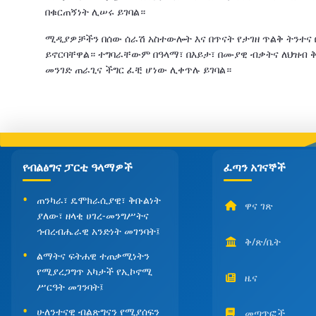
በቁርጠኝነት ሊሠሩ ይገባል።
ሚዲያዎቻችን በሰው ሰራሽ አስተውሎት እና በጥናት የታገዘ ጥልቅ ትንተና 
ይኖርባቸዋል። ተግባራቸውም በዓላማ፣ በእይታ፣ በሙያዊ ብቃትና ለህዝብ ቅ
መንገድ ጠራጊና ችግር ፈቺ ሆነው ሊቀጥሉ ይገባል።
የብልፅግና ፓርቲ ዓላማዎች
ፈጣን አገናኞች
ጠንካራ፣ ዴሞክራሲያዊ፣ ቅቡልነት
ዋና ገጽ
ያለው፣ ዘላቂ ሀገረ-መንግሥትና
ኅብረብሔራዊ አንድነት መገንባት፤
ቅ/ጽ/ቤት
ልማትና ፍትሐዊ ተጠቃሚነትን
የሚያረጋግጥ አካታች የኢኮኖሚ
ዜና
ሥርዓት መገንባት፤
ሁለንተናዊ ብልጽግናን የሚያሰፍን
መጣጥፎች