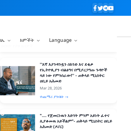
ባኤ
ክምችት
Language
በብዛት የታዩ ዜናዎች
''እኛ እያንዳንዷን ሰከንድ እና ደቂቃ
የኢትዮጲያን ብልፅግና በሚያረጋግጡ ጉዳዮች
ላይ ነው የምንሰራው!'' - ጠቅላይ ሚኒስትር
ዐቢይ አሕመድ
Mar 28, 2026
ተጨማሪ ያንብቡ →
".... የጀመርነዉን እድገት ምንም አይነት ፈተና
ሊያቆመዉ አይችልም"- ጠቅላይ ሚኒስትር ዐቢይ
አሕመድ (ዶ/ር)