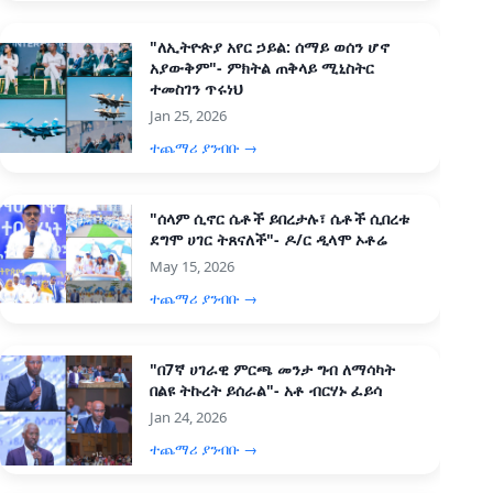
"ለኢትዮጵያ አየር ኃይል: ሰማይ ወሰን ሆኖ
አያውቅም"- ምክትል ጠቅላይ ሚኒስትር
ተመስገን ጥሩነህ
Jan 25, 2026
ተጨማሪ ያንብቡ →
"ሰላም ሲኖር ሴቶች ይበረታሉ፣ ሴቶች ሲበረቱ
ደግሞ ሀገር ትጸናለች"- ዶ/ር ዲላሞ ኦቶሬ
May 15, 2026
ተጨማሪ ያንብቡ →
"በ7ኛ ሀገራዊ ምርጫ መንታ ግብ ለማሳካት
በልዩ ትኩረት ይሰራል"- አቶ ብርሃኑ ፈይሳ
Jan 24, 2026
ተጨማሪ ያንብቡ →