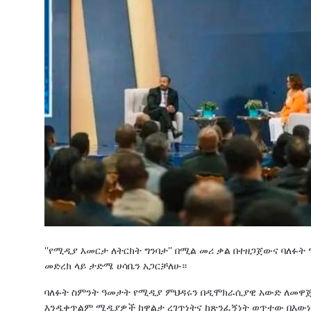
''የሚዲያ እመርታ ለትርክት ግንባታ'' በሚል መሪ ቃል በተዘጋጀውና ባለፉ
መድረክ ላይ ታድሜ ሀሳቤን አጋርቻለሁ።
ባለፉት ስምንት ዓመታት የሚዲያ ምህዳሩን በዲሞክራሲያዊ አውድ ለመዋጀት
እንዲቀጥልም ሚዲያዎች ከዋልታ ረገጥነትና ከጽንፈኝነት ወጥተው በእውነት