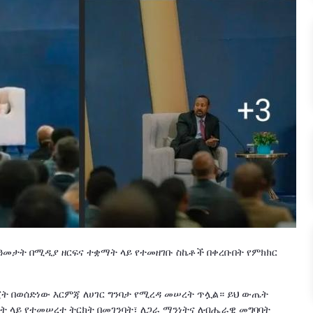
ት ዓመታት በሚዲያ ዘርፍና ተቋማት ላይ የተመዘገቡ ስኬቶች በቀረቡበት የምክክር
 በወሰድነው እርምጃ ለሀገር ግንባታ የሚረዳ መሠረት ጥሏል። ይህ ውጤት
 ላይ የተመሠረተ ትርክት በመገንባት፣ ለጋራ ማንነትና ለብሔራዊ መግባባት