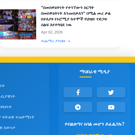
"በመስዋዕትነት የተገኘውን ስርዓት
በመስዋዕትነት እንጠብቃለን" በሚል መሪ ቃል
በተለያዩ የኦሮሚያ ከተሞች የህዝቡ የድጋፍ
ሰልፍ እየተካሄደ ነዉ
Apr 02, 2026
ተጨማሪ ያንብቡ →
ማህበራዊ ሚዲያ
ነት
ራሲያዊነት
የበላይነት
ና ፍትሐዊ ተጠቃሚነት
የብልጽግና አባል መሆን ይፈልጋሉ?
ዊ እውነታ