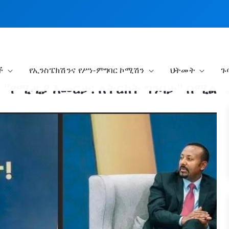
ች
የኢንስፔክሽንና የሥነ-ምግባር ኮሚሽን
ህትመት
ጉ
 "የሚዲያ እመርታ: ለትርክት ግንባታ" በሚል