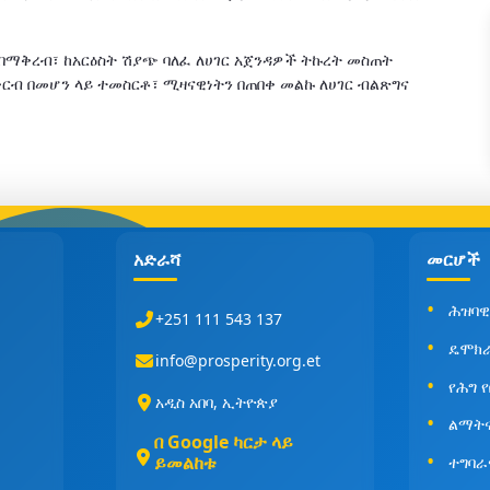
በማቅረብ፣ ከአርዕስት ሽያጭ ባለፈ ለሀገር አጀንዳዎች ትኩረት መስጠት
ርብ በመሆን ላይ ተመስርቶ፣ ሚዛናዊነትን በጠበቀ መልኩ ለሀገር ብልጽግና
አድራሻ
መርሆች
ሕዝባዊ
+251 111 543 137
ዴሞክ
info@prosperity.org.et
የሕግ 
አዲስ አበባ, ኢትዮጵያ
ልማት
በ Google ካርታ ላይ
ይመልከቱ
ተግባራ