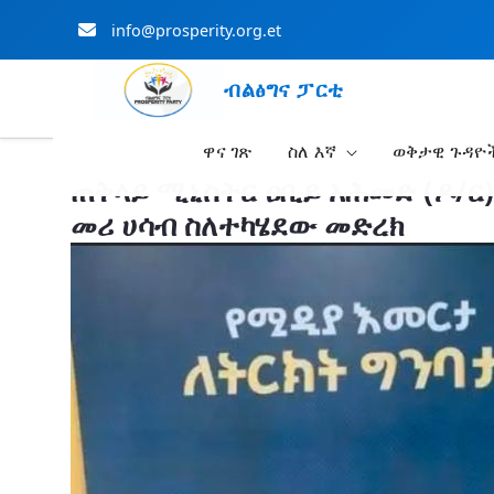
info@prosperity.org.et
ብልፅግና ፓርቲ
ዋና ገጽ
ስለ እኛ
ወቅታዊ ጉዳዮ
Skip to Main Content
ጠቅላይ ሚኒስትር ዐቢይ አሕመድ (ዶ/ር)
መሪ ሀሳብ ስለተካሄደው መድረክ