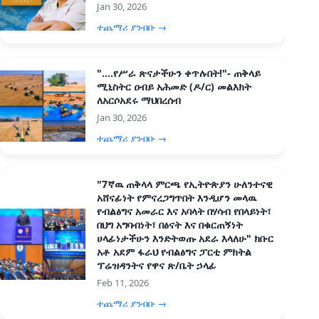
Jan 30, 2026
ተጨማሪ ያንብቡ →
"....የሥራ ጽናታችሁን ቀጥሉበት!"- ጠቅላይ
ሚኒስትር ዐብይ አሕመድ (ዶ/ር) መልእክት
ለአርሶአደሩ ማህበረሰብ
Jan 30, 2026
ተጨማሪ ያንብቡ →
"7ኛዉ ጠቅላላ ምርጫ የኢትዮጵያን ሁለንተናዊ
አሸናፊነት የምናረጋግጥበት እንዲሆን መላዉ
የብልፅግና አመራር እና አባላት በሃሳብ የበላይነት፣
በህግ አግባብነት፣ በፅናት እና በቁርጠኝነት
ሀላፊነታችሁን እንድትወጡ አደራ እላለሁ" ክቡር
አቶ አደም ፋራህ የብልፅግና ፓርቲ ምክትል
ፕሬዝዳንትና የዋና ጽ/ቤት ኃላፊ
Feb 11, 2026
ተጨማሪ ያንብቡ →