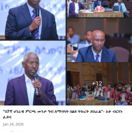
"በ7ኛ ሀገራዊ ምርጫ መንታ ግብ ለማሳካት በልዩ ትኩረት ይሰራል"- አቶ ብርሃኑ
ፈይሳ
Jan 24, 2026