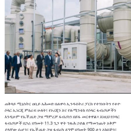
ጠቅላይ ሚኒስትር ዐቢይ አሕመድ በሐዋሳ ኢንዱስትሪ ፓርክ የተገነቡትን የቶዮ
ሶላር ኢነርጂ ምዕራፍ ሁለት፣ የኦሪጂን እና የሉሚንቴክ የሶላር ፋብሪካዎችን
እንዲሁም የኤች.ዜድ ጋዝ ማምረቻ ፋብሪካን በይፋ መርቀዋል። እነዚህ የሶላር
ፋብሪካዎች በጋራ በዓመት 11.3 ጊጋ ዋት ንጹሕ ኃይል የማመንጨት አቅም
ያላቸው ሲሆን፣ የኤች.ዜድ ጋዝ ፋብሪካ ደግሞ በዓመት 900 ቶን ኦክስጅን፣