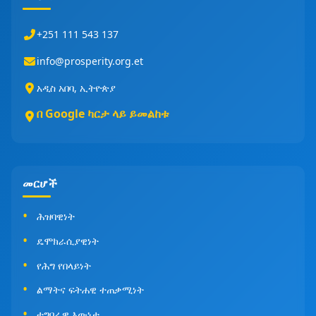
+251 111 543 137
info@prosperity.org.et
አዲስ አበባ, ኢትዮጵያ
በ Google ካርታ ላይ ይመልከቱ
መርሆች
ሕዝባዊነት
ዴሞክራሲያዊነት
የሕግ የበላይነት
ልማትና ፍትሐዊ ተጠቃሚነት
ተግባራዊ እውነታ