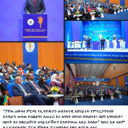
"7ኛዉ ጠቅላላ ምርጫ የኢትዮጵያን ሁለንተናዊ አሸናፊነት የምናረጋግጥበት
እንዲሆን መላዉ የብልፅግና አመራር እና አባላት በሃሳብ የበላይነት፣ በህግ አግባብነት፣
በፅናት እና በቁርጠኝነት ሀላፊነታችሁን እንድትወጡ አደራ እላለሁ" ክቡር አቶ አደም
ፋራህ የብልፅግና ፓርቲ ምክትል ፕሬዝዳንትና የዋና ጽ/ቤት ኃላፊ