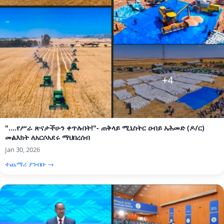
"....የሥራ ጽናታችሁን ቀጥሉበት!"- ጠቅላይ ሚኒስትር ዐብይ አሕመድ (ዶ/ር)
መልእክት ለአርሶአደሩ ማህበረሰብ
Jan 30, 2026
ተጨማሪ ያንብቡ →