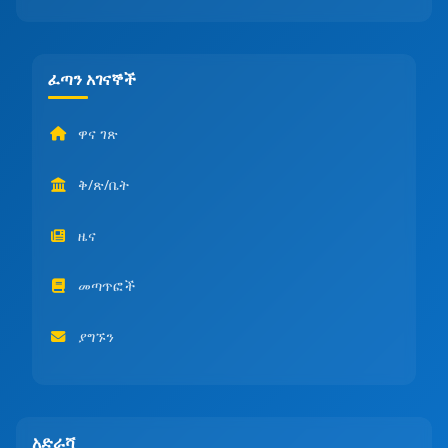
ፈጣን አገናኞች
ዋና ገጽ
ቅ/ጽ/ቤት
ዜና
መጣጥፎች
ያግኙን
አድራሻ