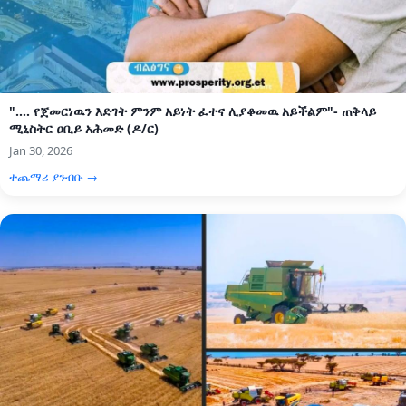
".... የጀመርነዉን እድገት ምንም አይነት ፈተና ሊያቆመዉ አይችልም"- ጠቅላይ
ሚኒስትር ዐቢይ አሕመድ (ዶ/ር)
Jan 30, 2026
ተጨማሪ ያንብቡ →