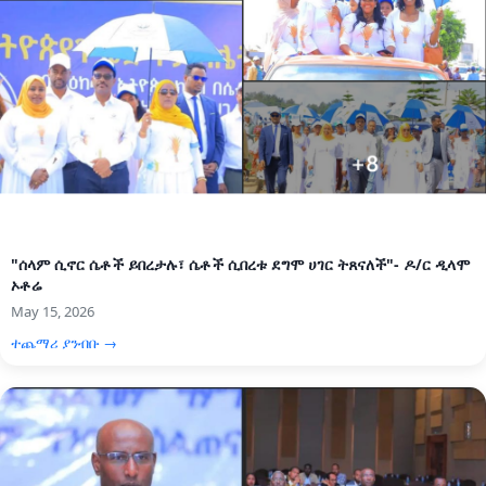
"ሰላም ሲኖር ሴቶች ይበረታሉ፣ ሴቶች ሲበረቱ ደግሞ ሀገር ትጸናለች"- ዶ/ር ዲላሞ
ኦቶሬ
May 15, 2026
ተጨማሪ ያንብቡ →