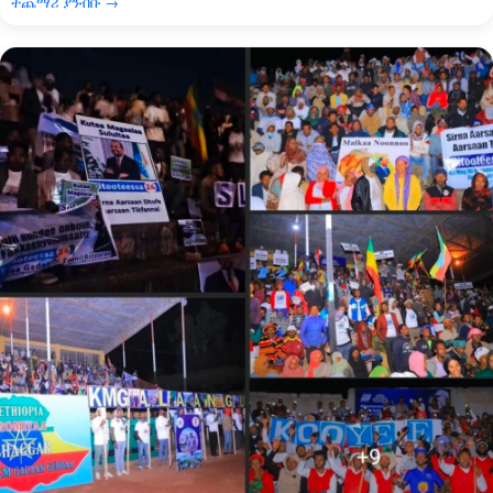
ተጨማሪ ያንብቡ →