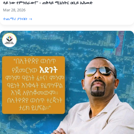
ላይ ነው የምንሰራው!'' - ጠቅላይ ሚኒስትር ዐቢይ አሕመድ
Mar 28, 2026
ተጨማሪ ያንብቡ →