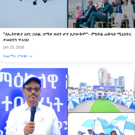
"ለኢትዮጵያ አየር ኃይል: ሰማይ ወሰን ሆኖ አያውቅም"- ምክትል ጠቅላይ ሚኒስትር
ተመስገን ጥሩነህ
Jan 25, 2026
ተጨማሪ ያንብቡ →