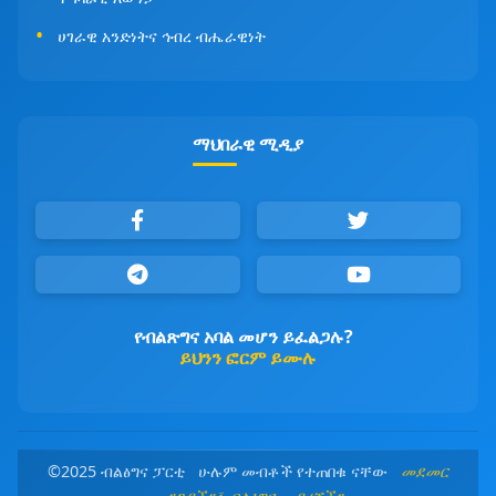
ሀገራዊ አንድነትና ኅብረ ብሔራዊነት
ማህበራዊ ሚዲያ
የብልጽግና አባል መሆን ይፈልጋሉ?
ይህንን ፎርም ይሙሉ
©2025 ብልፅግና ፓርቲ ሁሉም መብቶች የተጠበቁ ናቸው
መደመር