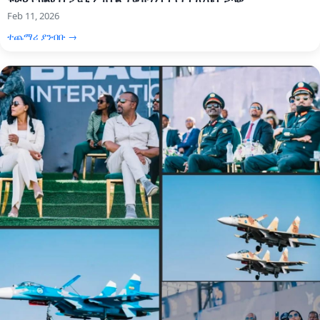
Feb 11, 2026
ተጨማሪ ያንብቡ →