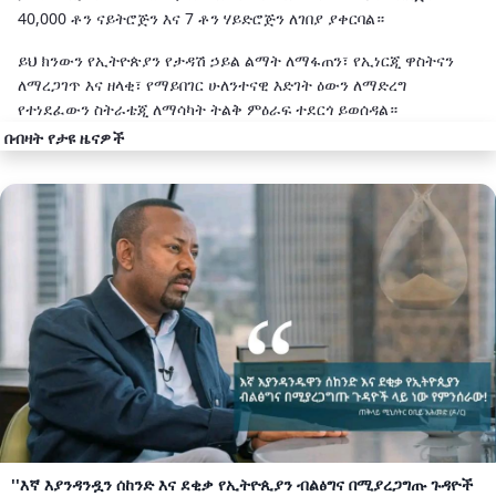
40,000 ቶን ናይትሮጅን እና 7 ቶን ሃይድሮጅን ለገበያ ያቀርባል።
‎ይህ ክንውን የኢትዮጵያን የታዳሽ ኃይል ልማት ለማፋጠን፣ የኢነርጂ ዋስትናን
ለማረጋገጥ እና ዘላቂ፣ የማይበገር ሁለንተናዊ እድገት ዕውን ለማድረግ
የተነደፈውን ስትራቴጂ ለማሳካት ትልቅ ምዕራፍ ተደርጎ ይወሰዳል።
በብዛት የታዩ ዜናዎች
''እኛ እያንዳንዷን ሰከንድ እና ደቂቃ የኢትዮጲያን ብልፅግና በሚያረጋግጡ ጉዳዮች