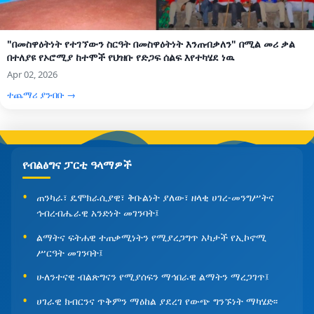
"በመስዋዕትነት የተገኘውን ስርዓት በመስዋዕትነት እንጠብቃለን" በሚል መሪ ቃል
በተለያዩ የኦሮሚያ ከተሞች የህዝቡ የድጋፍ ሰልፍ እየተካሄደ ነዉ
Apr 02, 2026
ተጨማሪ ያንብቡ →
የብልፅግና ፓርቲ ዓላማዎች
ጠንካራ፣ ዴሞክራሲያዊ፣ ቅቡልነት ያለው፣ ዘላቂ ሀገረ-መንግሥትና
ኅብረብሔራዊ አንድነት መገንባት፤
ልማትና ፍትሐዊ ተጠቃሚነትን የሚያረጋግጥ አካታች የኢኮኖሚ
ሥርዓት መገንባት፤
ሁለንተናዊ ብልጽግናን የሚያሰፍን ማኅበራዊ ልማትን ማረጋገጥ፤
ሀገራዊ ክብርንና ጥቅምን ማዕከል ያደረገ የውጭ ግንኙነት ማካሄድ፡፡