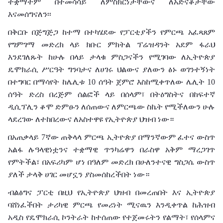
ተቋማትም በተመሳሳይ ለምስክርነታቸውና ለአድናቆታቸው
እናመሰግናለን፡፡
በቅርቡ በጅግጅጋ ከተማ በተካሄደው የፓርቲያችን የምርጫ አፈጻጸም
የግምገማ መድረክ ላይ ክቡር ምክትል ፕሬዝዳንት አደም ፋራህ
እንደገለጹት ከሁሉ በላይ ታላቁ ምስጋናችን የሚገባው ለኢትዮጵያ
ዴሞክራሲ ሥርዓት ግንባታና ለሀገሩ ህልውና ያለውን ፅኑ ወገንተኝነት
በተግባር በማሳየት ከሌሊቱ 10 ሰዓት ጀምሮ እስከሚቀጥለው ሌሊት 10
ሰዓት ድረስ በረጅም ሰልፎች ላይ በሰላም፣ በትዕግስትና በከፍተኛ
ዲሲፕሊን ቆሞ ድምፁን ለሰጠውና ለምርጫው ስኬት የሚችለውን ሁሉ
ላደረገው ለተከበረውና ለአስተዋዩ የኢትዮጵያ ህዝብ ነው።
በአጠቃላይ 7ኛው ጠቅላላ ምርጫ ኢትዮጵያ በማንኛውም ፈተና ውስጥ
አልፋ ሉዓላዊነቷንና ተቋማዊ ጥንካሬዋን በራስዋ አቅም ማረጋገጥ
የምትችል፣ በአፍሪካም ሆነ በዓለም መድረክ በሁለንተናዊ ግስጋሴ ውስጥ
ያለች ታላቅ ሀገር መሆኗን ያስመሰከረችበት ነው።
ብልፅግና ፓርቲ በዚህ የኢትዮጵያ ህዝብ በመረጠበት እና ኢትዮጵያ
ባሸነፈችበት ታሪካዊ ምርጫ የመሪነት ሚናዉን እንዲቀጥል ከሕዝብ
አዲስ የዴሞክራሲ ኮንትራት ከተሰጠው የተጀመሩትን የልማት፣ የሰላምና