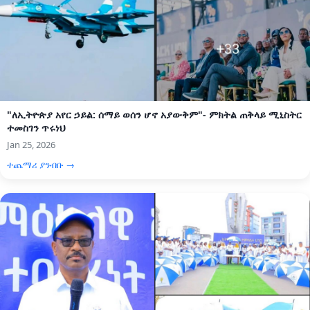
"ለኢትዮጵያ አየር ኃይል: ሰማይ ወሰን ሆኖ አያውቅም"- ምክትል ጠቅላይ ሚኒስትር
ተመስገን ጥሩነህ
Jan 25, 2026
ተጨማሪ ያንብቡ →