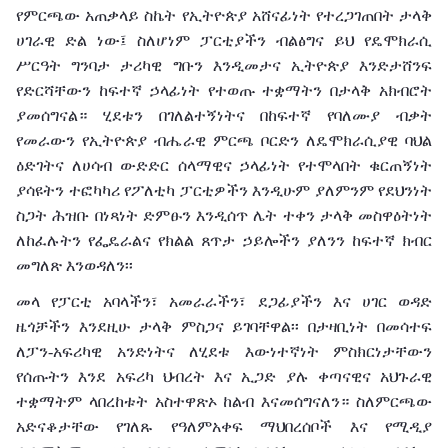
የምርጫው አጠቃላይ ስኬት የኢትዮጵያ አሸናፊነት የተረጋገጠበት ታላቅ
ሀገራዊ ድል ነው፤ ስለሆነም ፓርቲያችን ብልፅግና ይህ የዴሞክራሲ
ሥርዓት ግንባታ ታሪካዊ ግቡን እንዲመታና ኢትዮጵያ እንድታሸንፍ
የድርሻቸውን ከፍተኛ ኃላፊነት የተወጡ ተቋማትን በታላቅ አክብሮት
ያመሰግናል። ሂደቱን በገለልተኝነትና በከፍተኛ የባለሙያ ብቃት
የመራውን የኢትዮጵያ ብሔራዊ ምርጫ ቦርድን ለዴሞክራሲያዊ ባህል
ዕድገትና ለሀሳብ ውድድር ሰላማዊና ኃላፊነት የተሞላበት ቁርጠኝነት
ያሳዩትን ተፎካካሪ የፖለቲካ ፓርቲዎችን እንዲሁም ያለምንም የደህንነት
ስጋት ሕዝቡ በነጻነት ድምፁን እንዲሰጥ ሌት ተቀን ታላቅ መስዋዕትነት
ለከፈሉትን የፌዴራልና የክልል ጸጥታ ኃይሎችን ያለንን ከፍተኛ ክብር
መግለጽ እንወዳለን፡፡
መላ የፓርቲ አባላችን፣ አመራራችን፣ ደጋፊያችን እና ሀገር ወዳድ
ዜጎቻችን እንደዚሁ ታላቅ ምስጋና ይገባቸዋል፡፡ በታዛቢነት በመሳተፍ
ለፓን-አፍሪካዊ አንድነትና ለሂደቱ እውነተኛነት ምስክርነታቸውን
የሰጡትን እንደ አፍሪካ ህብረት እና ኢጋድ ያሉ ቀጣናዊና አህጉራዊ
ተቋማትም ላበረከቱት አስተዋጽኦ ከልብ እናመሰግናለን። ስለምርጫው
አድናቆታቸው የገለጹ የዓለምአቀፍ ማህበረሰቦች እና የሚዲያ