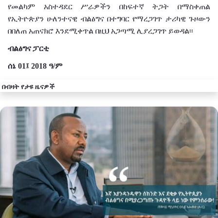
የመልካም አስተዳደር ሥራዎችን በከፍተኛ ትጋት በማስቀጠል
የኢትዮጵያን ሁለንተናዊ ብልፅግና በተግባር የማረጋገጥ ታሪካዊ ጉዞውን
በበለጠ አጠናክሮ እንደሚቀጥል በዚህ አጋጣሚ ሊያረጋገጥ ይወዳል፡፡
ብልፅግና
ፓርቲ
ሰኔ 01
፤
2018
ዓ
/
ም
በብዛት የታዩ ዜናዎች