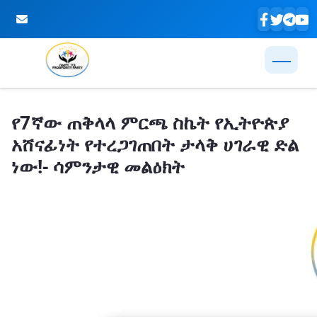
Skip to Main Content
የ7ኛው ጠቅላላ ምርጫ ስኬት የኢትዮጵያ
አሸናፊነት የተረጋገጠበት ታላቅ ሀገራዊ ድል
ነው!- ሳምንታዊ መልዕክት