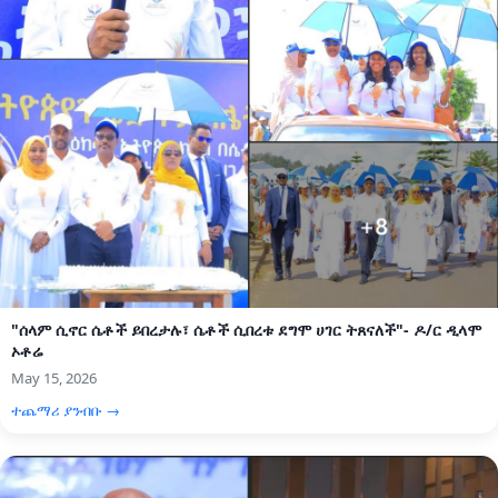
"ሰላም ሲኖር ሴቶች ይበረታሉ፣ ሴቶች ሲበረቱ ደግሞ ሀገር ትጸናለች"- ዶ/ር ዲላሞ
ኦቶሬ
May 15, 2026
ተጨማሪ ያንብቡ →