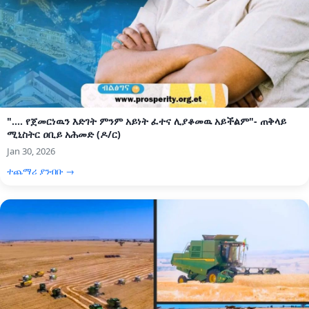
".... የጀመርነዉን እድገት ምንም አይነት ፈተና ሊያቆመዉ አይችልም"- ጠቅላይ
ሚኒስትር ዐቢይ አሕመድ (ዶ/ር)
Jan 30, 2026
ተጨማሪ ያንብቡ →