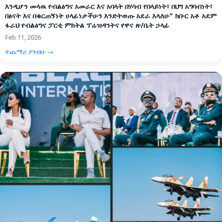
እንዲሆን መላዉ የብልፅግና አመራር እና አባላት በሃሳብ የበላይነት፣ በህግ አግባብነት፣
በፅናት እና በቁርጠኝነት ሀላፊነታችሁን እንድትወጡ አደራ እላለሁ" ክቡር አቶ አደም
ፋራህ የብልፅግና ፓርቲ ምክትል ፕሬዝዳንትና የዋና ጽ/ቤት ኃላፊ
Feb 11, 2026
ተጨማሪ ያንብቡ →