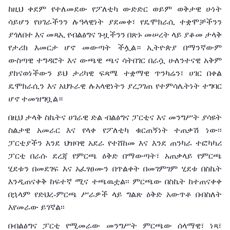
ከዚህ ቀደም የተለመደው የፖለቲካ ውድድር ወይም ወቅታዊ ሁነት
ሳይሆን የሀገራችንን ሉዓላዊነት ያደመቀ፣ የዴሞክራሲ ተቋሞቻችንን
ያጎለበተ እና መጻኢ የብልፅግና ጉዟችንን በጽኑ መሠረት ላይ ያቆመ ታላቅ
የታሪክ እመርታ ሆኖ መውጣት ችሏል። ኢትዮጵያ በማንኛውም
ውስጣዊ ተግዳሮት እና ውጫዊ ጫና ሳትበገር በራሷ ሁለንተናዊ አቅም
ያከናወነችውን ይህ ታሪካዊ ፍጻሜ ተቋማዊ ጥንካሬን፣ ሀገር በቀል
ዴሞክራሲን እና አህጉራዊ ሉአላዊነትን ያረጋገጠ የተምሳሌትነት ተግባር
ሆኖ ተመዝግቧል።
በዚህ ታላቅ ስኬትና ሀገራዊ ድል ብልፅግና ፓርቲና እና መንግሥት ያሳዩት
ስልታዊ አመራር እና የላቀ የፖለቲካ ቁርጠኝነት ተጠቃሽ ነው፡፡
ፓርቲያችን እንደ ህዝባዊ አደራ የተሸከመ እና እንደ ጠንካራ ተፎካካሪ
ፓርቲ በራሱ ደረጃ የምርጫ ዕቅድ በማውጣት፣ አጠቃላይ የምርጫ
ሂደቱን በመደገፍ እና አፈፃፀሙን በጥልቀት በመገምገም ሂደቱ በስኬት
እንዲጠናቀቅ ከፍተኛ ሚና ተጫዉቷል፡፡ ምርጫው በስኬት ከተጠናቀቀ
በኋላም የድህረ-ምርጫ ሥራዎች ላይ ግልጽ ዕቅድ አውጥቶ በብስለት
እየመራው ይገኛል፡፡
በብልፅግና ፓርቲ የሚመራው መንግሥት ምርጫው ሰላማዊ፣ ነጻ፣