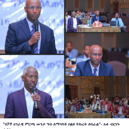
"በ7ኛ ሀገራዊ ምርጫ መንታ ግብ ለማሳካት በልዩ ትኩረት ይሰራል"- አቶ ብርሃኑ