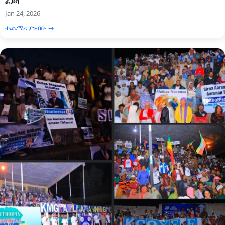
ፈይሳ
Jan 24, 2026
ተጨማሪ ያንብቡ →