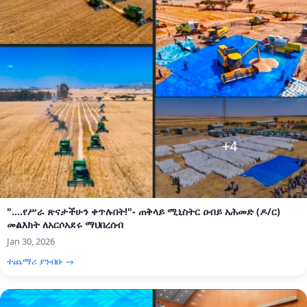
"....የሥራ ጽናታችሁን ቀጥሉበት!"- ጠቅላይ ሚኒስትር ዐብይ አሕመድ (ዶ/ር)
መልእክት ለአርሶአደሩ ማህበረሰብ
Jan 30, 2026
ተጨማሪ ያንብቡ →