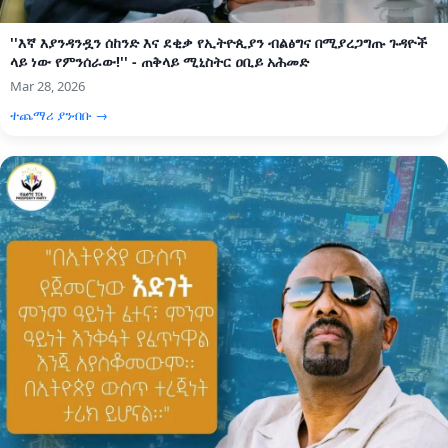
''እኛ እያንዳንዷን ሰከንድ እና ደቂቃ የኢትዮጲያን ብልፅግና በሚያረጋግጡ ጉዳዮች
ላይ ነው የምንሰራው!'' - ጠቅላይ ሚኒስትር ዐቢይ አሕመድ
Mar 28, 2026
ተጨማሪ ያንብቡ →