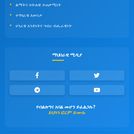
ልማትና ፍትሐዊ ተጠቃሚነት
ተግባራዊ እውነታ
ሀገራዊ አንድነትና ኅብረ ብሔራዊነት
ማህበራዊ ሚዲያ
የብልጽግና አባል መሆን ይፈልጋሉ?
ይህንን ፎርም ይሙሉ