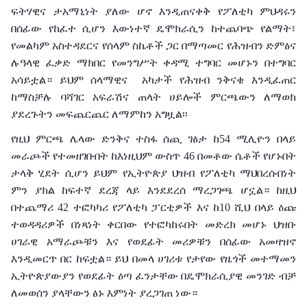
ፍትሃዊና ታአማኒነት ያለው ሆኖ እንዲጠናቀቅ የፖለቲካ ምህዳሩን
በሰፊው የከፈተ ሲሆን እውነተኛ ዴሞክራሲን ከተጨባጭ የልማት፣
የመልካም አስተዳደርና የሰላም ስኬቶች ጋር በማጣመር የሕዝብን ድምፅና
ሉዓላዊ ፈቃድ ማክበር የመንግሥት ቀዳሚ ተግባር መሆኑን በተግባር
አሳይቷል። ይህም ሰላማዊና አካታች የሕዝብ ንቅናቄ እንዲፈጠር
ከማስቻሉ ባሻገር አፍራሽና ጠላት ሀይሎች ምርጫውን ለማወክ
ያደረጉትን መፍጨርጨር ለማምከን አግዟል፡፡
የዚህ ምርጫ ሌላው ድንቅና ተስፋ ሰጪ ገፅታ ከ54 ሚሊዮን በላይ
መራጮች የተመዘገቡበት ከእነዚህም ውስጥ 46 በመቶው ሴቶች የሆኑበት
ታላቅ ሂደት ሲሆን ይህም የኢትዮጵያ ህዝብ የፖለቲካ ማህበረሰብነት
ምን ያክል ከፍተኛ ደረጃ ላይ እንደደረሰ ማረጋገጫ ሆኗል። ከዚህ
በተጨማሪ 42 ተፎካካሪ የፖለቲካ ፓርቲዎች እና ከ10 ሺህ በላይ ዕጩ
ተወዳዳሪዎች በነጻነት ቀርበው የተፎካከሩበት መድረክ መሆኑ ህዝቡ
ሀገራዊ አማራጮቹን እና የወደፊት መሪዎቹን በሰፊው አመዛዝኖ
እንዲመርጥ በር ከፍቷል። ይህ በመላ ሀገሪቱ የታየው የዜጎች መተማመን
ኢትዮጵያውያን የወደፊት ዕጣ ፈንታቸው በዴሞክራሲያዊ መንገድ ብቻ
ለመወሰን ያላቸውን ፅኑ እምነት ያረጋገጠ ነው።