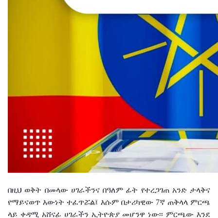
በዚህ ወቅት በመላው ሀገራችንና በዓለም ፊት የተረጋገጠ አንድ ታላቅና
የማይናወጥ እውነት ተፈጥሯል፤ እሱም በታሪካዊው 7ኛ ጠቅላላ ምርጫ
ላይ ቀዳሚ አሸናፊ ሀገራችን ኢትዮጵያ መሆንዋ ነው፡፡ ምርጫው እንደ