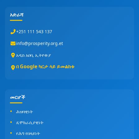
አድራሻ
+251 111 543 137
info@prosperity.org.et
አዲስ አበባ, ኢትዮጵያ
በ Google ካርታ ላይ ይመልከቱ
መርሆች
ሕዝባዊነት
ዴሞክራሲያዊነት
የሕግ የበላይነት