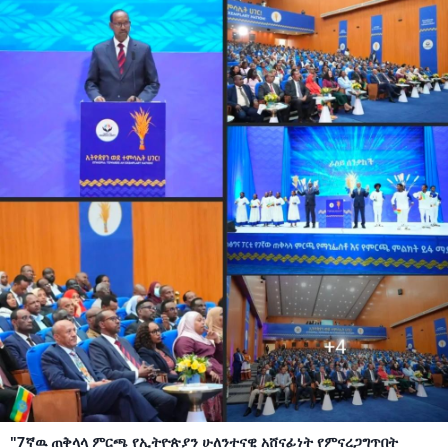
"7ኛዉ ጠቅላላ ምርጫ የኢትዮጵያን ሁለንተናዊ አሸናፊነት የምናረጋግጥበት