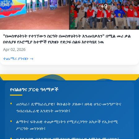
"በመስዋዕትነት የተገኘውን ስርዓት በመስዋዕትነት እንጠብቃለን" በሚል መሪ ቃል
በተለያዩ የኦሮሚያ ከተሞች የህዝቡ የድጋፍ ሰልፍ እየተካሄደ ነዉ
Apr 02, 2026
ተጨማሪ ያንብቡ →
የብልፅግና ፓርቲ ዓላማዎች
ጠንካራ፣ ዴሞክራሲያዊ፣ ቅቡልነት ያለው፣ ዘላቂ ሀገረ-መንግሥትና
ኅብረብሔራዊ አንድነት መገንባት፤
ልማትና ፍትሐዊ ተጠቃሚነትን የሚያረጋግጥ አካታች የኢኮኖሚ
ሥርዓት መገንባት፤
ሁለንተናዊ ብልጽግናን የሚያሰፍን ማኅበራዊ ልማትን ማረጋገጥ፤