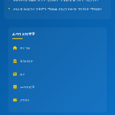
ሀገራዊ ክብርንና ጥቅምን ማዕከል ያደረገ የውጭ ግንኙነት ማካሄድ፡፡
ፈጣን አገናኞች
ዋና ገጽ
ቅ/ጽ/ቤት
ዜና
መጣጥፎች
ያግኙን