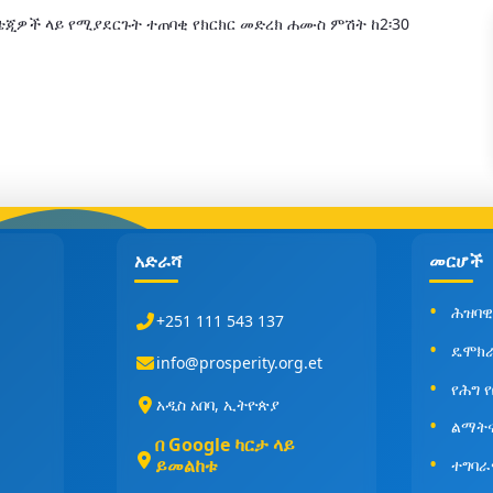
ጂዎች ላይ የሚያደርጉት ተጠባቂ የክርክር መድረክ ሐሙስ ምሽት ከ2፡30
አድራሻ
መርሆች
ሕዝባዊ
+251 111 543 137
ዴሞክ
info@prosperity.org.et
የሕግ 
አዲስ አበባ, ኢትዮጵያ
ልማት
በ Google ካርታ ላይ
ይመልከቱ
ተግባራ