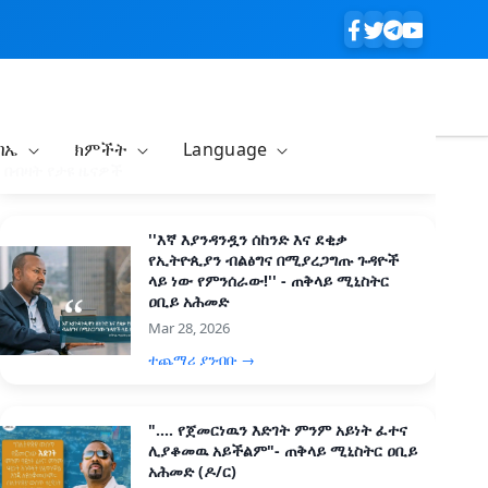
ባኤ
ክምችት
Language
በብዛት የታዩ ዜናዎች
''እኛ እያንዳንዷን ሰከንድ እና ደቂቃ
የኢትዮጲያን ብልፅግና በሚያረጋግጡ ጉዳዮች
ላይ ነው የምንሰራው!'' - ጠቅላይ ሚኒስትር
ዐቢይ አሕመድ
Mar 28, 2026
ተጨማሪ ያንብቡ →
".... የጀመርነዉን እድገት ምንም አይነት ፈተና
ሊያቆመዉ አይችልም"- ጠቅላይ ሚኒስትር ዐቢይ
አሕመድ (ዶ/ር)