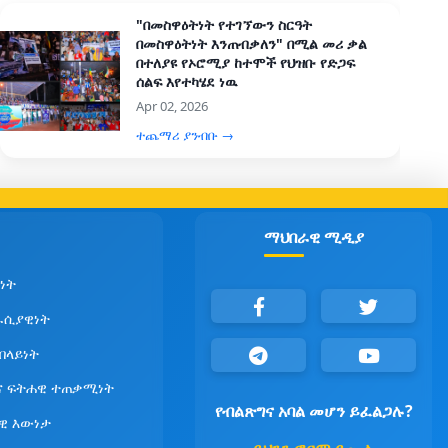
"በመስዋዕትነት የተገኘውን ስርዓት
በመስዋዕትነት እንጠብቃለን" በሚል መሪ ቃል
በተለያዩ የኦሮሚያ ከተሞች የህዝቡ የድጋፍ
ሰልፍ እየተካሄደ ነዉ
Apr 02, 2026
ተጨማሪ ያንብቡ →
ማህበራዊ ሚዲያ
ነት
ራሲያዊነት
የበላይነት
ና ፍትሐዊ ተጠቃሚነት
የብልጽግና አባል መሆን ይፈልጋሉ?
ዊ እውነታ