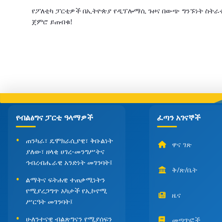
የፖለቲካ ፓርቲዎች በኢትዮጵያ የዲፕሎማሲ ጉዞና በውጭ ግንኙነት ስትራቴ
ጀምሮ ይጠብቁ!
የብልፅግና ፓርቲ ዓላማዎች
ፈጣን አገናኞች
ጠንካራ፣ ዴሞክራሲያዊ፣ ቅቡልነት
ዋና ገጽ
ያለው፣ ዘላቂ ሀገረ-መንግሥትና
ኅብረብሔራዊ አንድነት መገንባት፤
ቅ/ጽ/ቤት
ልማትና ፍትሐዊ ተጠቃሚነትን
የሚያረጋግጥ አካታች የኢኮኖሚ
ዜና
ሥርዓት መገንባት፤
ሁለንተናዊ ብልጽግናን የሚያሰፍን
መጣጥፎች