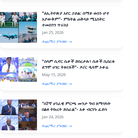
"ለኢትዮጵያ አየር ኃይል: ሰማይ ወሰን ሆኖ
አያውቅም"- ምክትል ጠቅላይ ሚኒስትር
ተመስገን ጥሩነህ
Jan 25, 2026
ተጨማሪ ያንብቡ →
"ሰላም ሲኖር ሴቶች ይበረታሉ፣ ሴቶች ሲበረቱ
ደግሞ ሀገር ትጸናለች"- ዶ/ር ዲላሞ ኦቶሬ
May 15, 2026
ተጨማሪ ያንብቡ →
"በ7ኛ ሀገራዊ ምርጫ መንታ ግብ ለማሳካት
በልዩ ትኩረት ይሰራል"- አቶ ብርሃኑ ፈይሳ
Jan 24, 2026
ተጨማሪ ያንብቡ →