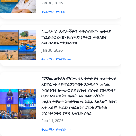
Jan 30, 2026
ተጨማሪ ያንብቡ →
"....የሥራ ጽናታችሁን ቀጥሉበት!"- ጠቅላይ
ሚኒስትር ዐብይ አሕመድ (ዶ/ር) መልእክት
ለአርሶአደሩ ማህበረሰብ
Jan 30, 2026
ተጨማሪ ያንብቡ →
"7ኛዉ ጠቅላላ ምርጫ የኢትዮጵያን ሁለንተናዊ
አሸናፊነት የምናረጋግጥበት እንዲሆን መላዉ
የብልፅግና አመራር እና አባላት በሃሳብ የበላይነት፣
በህግ አግባብነት፣ በፅናት እና በቁርጠኝነት
ሀላፊነታችሁን እንድትወጡ አደራ እላለሁ" ክቡር
አቶ አደም ፋራህ የብልፅግና ፓርቲ ምክትል
ፕሬዝዳንትና የዋና ጽ/ቤት ኃላፊ
Feb 11, 2026
ተጨማሪ ያንብቡ →