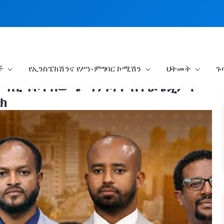
ች
የኢንስፔክሽንና የሥነ-ምግባር ኮሚሽን
ህትመት
ጉ
ማሲ ጉዞና በውጭ ግንኙነት ስትራቴጂዎች
ክ