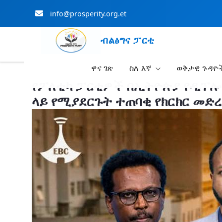
info@prosperity.org.et
ብልፅግና ፓርቲ
ዋና ገጽ
ስለ እኛ
ወቅታዊ ጉዳዮ
Skip to Main Content
የፖለቲካ ፓርቲዎች በኢትዮጵያ የዲፕሎ
ላይ የሚያደርጉት ተጠባቂ የክርክር መድረ