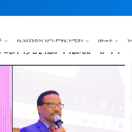
ች
የኢንስፔክሽንና የሥነ-ምግባር ኮሚሽን
ህትመት
ጉ
የ6 ወራት የፓርቲ ስራዎች አፈጻጸም ግምገማ