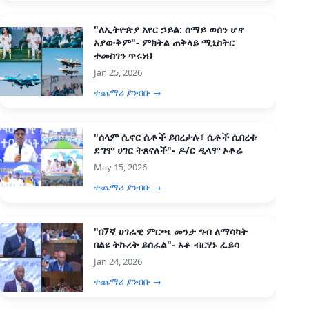
"ለኢትዮጵያ አየር ኃይል: ሰማይ ወሰን ሆኖ
አያውቅም"- ምክትል ጠቅላይ ሚኒስትር
ተመስገን ጥሩነህ
Jan 25, 2026
ተጨማሪ ያንብቡ →
"ሰላም ሲኖር ሴቶች ይበረታሉ፣ ሴቶች ሲበረቱ
ደግሞ ሀገር ትጸናለች"- ዶ/ር ዲላሞ ኦቶሬ
May 15, 2026
ተጨማሪ ያንብቡ →
"በ7ኛ ሀገራዊ ምርጫ መንታ ግብ ለማሳካት
በልዩ ትኩረት ይሰራል"- አቶ ብርሃኑ ፈይሳ
Jan 24, 2026
ተጨማሪ ያንብቡ →