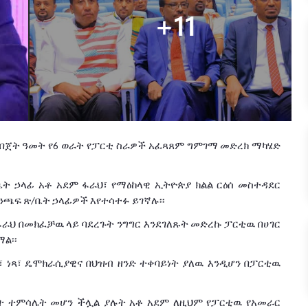
በጀት
ዓመት
የ
ወራት
የፓርቲ
ስራዎች
አፈጻጸም
ግምገማ
መድረክ
ማካሄድ
6
ቤት
ኃላፊ
አቶ
አደም
ፋራህ፣
የማዕከላዊ
ኢትዮጵያ
ክልል
ርዕሰ
መስተዳደር
ንጫፍ
ጽ
ቤት
ኃላፊዎች
እየተሳተፉ
ይገኛሉ፡፡
/
ፋራህ
በመክፈቻዉ
ላይ
ባደረጉት
ንግግር
እንደገለጹት
መድረኩ
ፓርቲዉ
በሀገር
ል፡፡
፣
ነጻ፣
ዴሞክራሲያዊና
በህዝብ
ዘንድ
ተቀባይነት
ያለዉ
እንዲሆን
በፓርቲዉ
ት
ተምሳሌት
መሆን
ችሏል
ያሉት
አቶ
አደም
ለዚህም
የፓርቲዉ
የአመራር