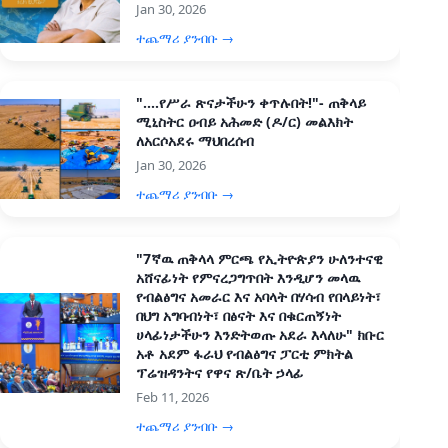
Jan 30, 2026
ተጨማሪ ያንብቡ →
"....የሥራ ጽናታችሁን ቀጥሉበት!"- ጠቅላይ
ሚኒስትር ዐብይ አሕመድ (ዶ/ር) መልእክት
ለአርሶአደሩ ማህበረሰብ
Jan 30, 2026
ተጨማሪ ያንብቡ →
"7ኛዉ ጠቅላላ ምርጫ የኢትዮጵያን ሁለንተናዊ
አሸናፊነት የምናረጋግጥበት እንዲሆን መላዉ
የብልፅግና አመራር እና አባላት በሃሳብ የበላይነት፣
በህግ አግባብነት፣ በፅናት እና በቁርጠኝነት
ሀላፊነታችሁን እንድትወጡ አደራ እላለሁ" ክቡር
አቶ አደም ፋራህ የብልፅግና ፓርቲ ምክትል
ፕሬዝዳንትና የዋና ጽ/ቤት ኃላፊ
Feb 11, 2026
ተጨማሪ ያንብቡ →