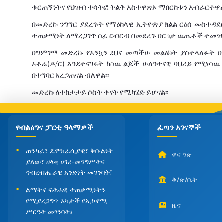
ቁርጠኝነትና
የህዝብ
ተሳትፎ
ትልቅ
አስተዋጽኦ
ማበርከቱን
አብራርተዋል
በመድረኩ
ንግግር
ያደረጉት
የማዕከላዊ
ኢትዮጵያ
ክልል
ርዕሰ
መስተዳደ
ተጠቃሚነት
ለማረጋገጥ
ሰፊ
ርብርብ
በመደረጉ
በርካታ
ዉጤቶች
ተመዝ
በግምገማ
መድረኩ
የእንኳን
ደህና
መጣችሁ
መልዕክት
ያስተላለፉት
በ
ኦቶሬ
ዶ
ር
እንደተናገሩት
ከሰዉ
ልጆች
ሁለንተናዊ
ባህሪይ
የሚነሳዉ
(
/
)
በተግባር
አረጋጠናል
ብለዋል፡፡
መድረኩ
ለተከታታይ
ሶስት
ቀናት
የሚካሄድ
ይሆናል፡፡
የብልፅግና ፓርቲ ዓላማዎች
ፈጣን አገናኞች
ጠንካራ፣ ዴሞክራሲያዊ፣ ቅቡልነት
ዋና ገጽ
ያለው፣ ዘላቂ ሀገረ-መንግሥትና
ኅብረብሔራዊ አንድነት መገንባት፤
ቅ/ጽ/ቤት
ልማትና ፍትሐዊ ተጠቃሚነትን
የሚያረጋግጥ አካታች የኢኮኖሚ
ዜና
ሥርዓት መገንባት፤