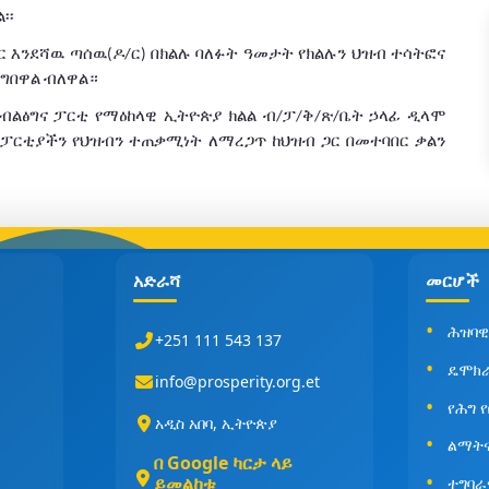
፡፡
ር
እንደሻዉ
ጣሰዉ
ዶ
ር
በክልሉ
ባለፉት
ዓመታት
የክልሉን
ህዝብ
ተሳትፎና
(
/
)
ግበዋል
ብለዋል።
ብልፅግና
ፓርቲ
የማዕከላዊ
ኢትዮጵያ
ክልል
ብ
ፓ
ቅ
ጽ
ቤት
ኃላፊ
ዲላሞ
/
/
/
/
ፓርቲያችን
የህዝብን
ተጠቃሚነት
ለማረጋጥ
ከህዝብ
ጋር
በመተባበር
ቃልን
አድራሻ
መርሆች
ሕዝባዊ
+251 111 543 137
ዴሞክ
info@prosperity.org.et
የሕግ 
አዲስ አበባ, ኢትዮጵያ
ልማት
በ Google ካርታ ላይ
ይመልከቱ
ተግባራ