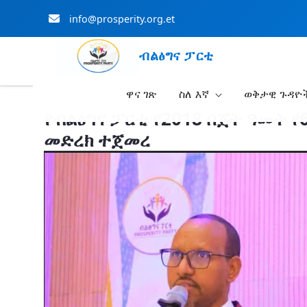
info@prosperity.org.et
ብልፅግና ፓርቲ
ዋና ገጽ
ስለ እኛ
ወቅታዊ ጉዳዮ
Skip to Main Content
የብልፅግና ፓርቲ የ2018 በጀት ዓመት 
መድረክ ተጀመረ