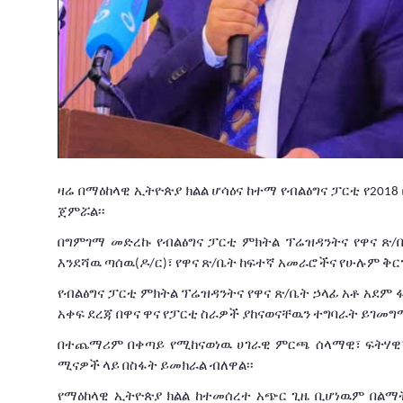
ዛሬ
በማዕከላዊ
ኢትዮጵያ
ክልል
ሆሳዕና
ከተማ
የብልፅግና
ፓርቲ
የ
2018
ጀምሯል፡፡
በግምገማ
መድረኩ
የብልፅግና
ፓርቲ
ምክትል
ፕሬዝዳንትና
የዋና
ጽ
/
እንደሻዉ
ጣሰዉ
ዶ
ር
፣
የዋና
ጽ
ቤት
ከፍተኛ
አመራሮችና
የሁሉም
ቅር
(
/
)
/
የብልፅግና
ፓርቲ
ምክትል
ፕሬዝዳንትና
የዋና
ጽ
ቤት
ኃላፊ
አቶ
አደም
/
አቀፍ
ደረጃ
በዋና
ዋና
የፓርቲ
ስራዎች
ያከናወናቸዉን
ተግባራት
ይገመግማ
በተጨማሪም
በቀጣይ
የሚከናወነዉ
ሀገራዊ
ምርጫ
ሰላማዊ፣
ፍትሃዊ
ሚናዎች
ላይ
በስፋት
ይመክራል
ብለዋል፡፡
የማዕከላዊ
ኢትዮጵያ
ክልል
ከተመሰረተ
አጭር
ጊዜ
ቢሆነዉም
በልማ