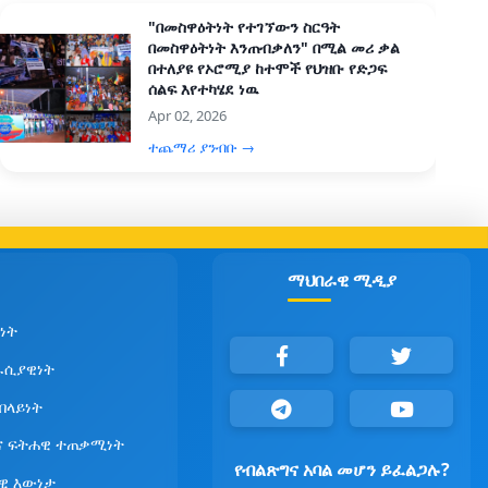
"በመስዋዕትነት የተገኘውን ስርዓት
በመስዋዕትነት እንጠብቃለን" በሚል መሪ ቃል
በተለያዩ የኦሮሚያ ከተሞች የህዝቡ የድጋፍ
ሰልፍ እየተካሄደ ነዉ
Apr 02, 2026
ተጨማሪ ያንብቡ →
ማህበራዊ ሚዲያ
ነት
ራሲያዊነት
የበላይነት
ና ፍትሐዊ ተጠቃሚነት
የብልጽግና አባል መሆን ይፈልጋሉ?
ዊ እውነታ