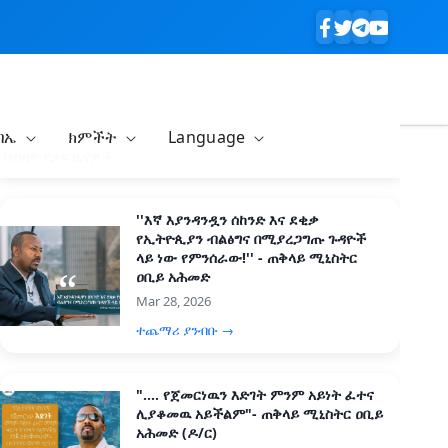
ባኤ
ክምችት
Language
በብዛት የታዩ ዜናዎች
''እኛ እያንዳንዷን ሰከንድ እና ደቂቃ
የኢትዮጲያን ብልፅግና በሚያረጋግጡ ጉዳዮች
ላይ ነው የምንሰራው!'' - ጠቅላይ ሚኒስትር
ዐቢይ አሕመድ
Mar 28, 2026
ተጨማሪ ያንብቡ →
".... የጀመርነዉን እድገት ምንም አይነት ፈተና
ሊያቆመዉ አይችልም"- ጠቅላይ ሚኒስትር ዐቢይ
አሕመድ (ዶ/ር)