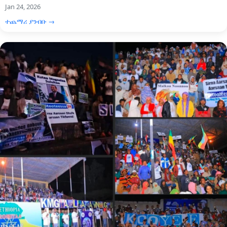
Jan 24, 2026
ተጨማሪ ያንብቡ →