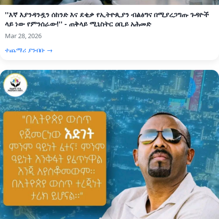
''እኛ እያንዳንዷን ሰከንድ እና ደቂቃ የኢትዮጲያን ብልፅግና በሚያረጋግጡ ጉዳዮች
ላይ ነው የምንሰራው!'' - ጠቅላይ ሚኒስትር ዐቢይ አሕመድ
Mar 28, 2026
ተጨማሪ ያንብቡ →