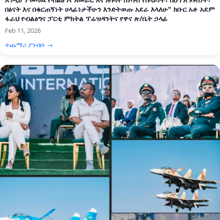
በፅናት እና በቁርጠኝነት ሀላፊነታችሁን እንድትወጡ አደራ እላለሁ" ክቡር አቶ አደም
ፋራህ የብልፅግና ፓርቲ ምክትል ፕሬዝዳንትና የዋና ጽ/ቤት ኃላፊ
Feb 11, 2026
ተጨማሪ ያንብቡ →