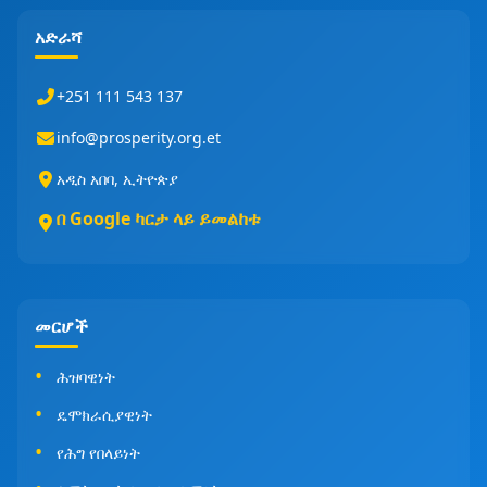
አድራሻ
+251 111 543 137
info@prosperity.org.et
አዲስ አበባ, ኢትዮጵያ
በ Google ካርታ ላይ ይመልከቱ
መርሆች
ሕዝባዊነት
ዴሞክራሲያዊነት
የሕግ የበላይነት