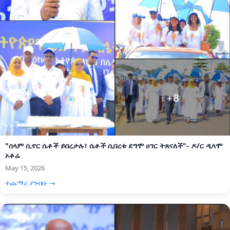
"ሰላም ሲኖር ሴቶች ይበረታሉ፣ ሴቶች ሲበረቱ ደግሞ ሀገር ትጸናለች"- ዶ/ር ዲላሞ
ኦቶሬ
May 15, 2026
ተጨማሪ ያንብቡ →