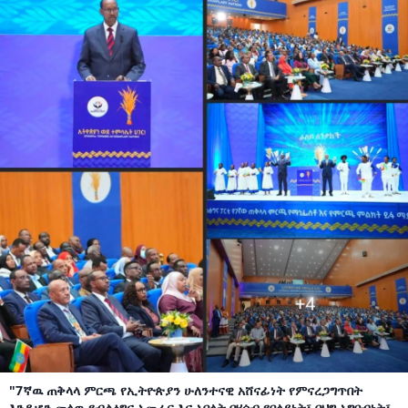
"7ኛዉ ጠቅላላ ምርጫ የኢትዮጵያን ሁለንተናዊ አሸናፊነት የምናረጋግጥበት
እንዲሆን መላዉ የብልፅግና አመራር እና አባላት በሃሳብ የበላይነት፣ በህግ አግባብነት፣