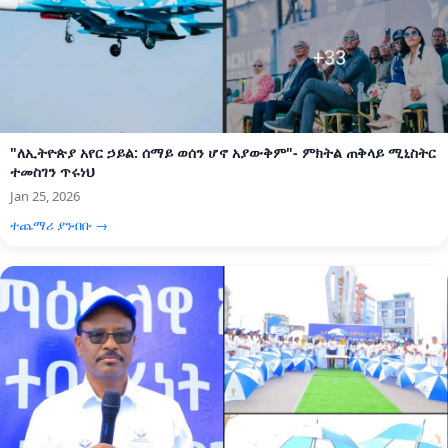
"ለኢትዮጵያ አየር ኃይል: ሰማይ ወሰን ሆኖ አያውቅም"- ምክትል ጠቅላይ ሚኒስትር
ተመስገን ጥሩነህ
Jan 25, 2026
ተጨማሪ ያንብቡ →