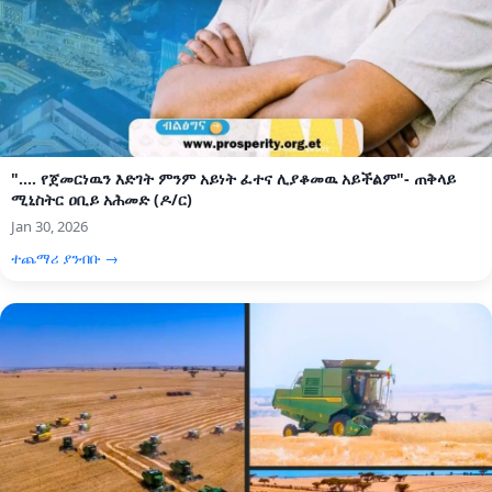
".... የጀመርነዉን እድገት ምንም አይነት ፈተና ሊያቆመዉ አይችልም"- ጠቅላይ
ሚኒስትር ዐቢይ አሕመድ (ዶ/ር)
Jan 30, 2026
ተጨማሪ ያንብቡ →