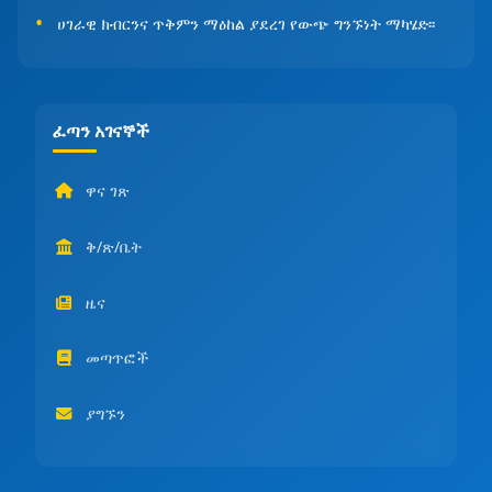
ሀገራዊ ክብርንና ጥቅምን ማዕከል ያደረገ የውጭ ግንኙነት ማካሄድ፡፡
ፈጣን አገናኞች
ዋና ገጽ
ቅ/ጽ/ቤት
ዜና
መጣጥፎች
ያግኙን