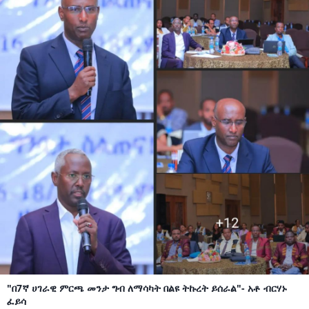
"በ7ኛ ሀገራዊ ምርጫ መንታ ግብ ለማሳካት በልዩ ትኩረት ይሰራል"- አቶ ብርሃኑ
ፈይሳ