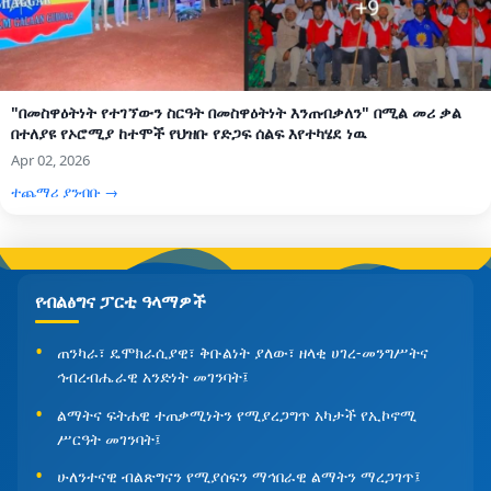
"በመስዋዕትነት የተገኘውን ስርዓት በመስዋዕትነት እንጠብቃለን" በሚል መሪ ቃል
በተለያዩ የኦሮሚያ ከተሞች የህዝቡ የድጋፍ ሰልፍ እየተካሄደ ነዉ
Apr 02, 2026
ተጨማሪ ያንብቡ →
የብልፅግና ፓርቲ ዓላማዎች
ጠንካራ፣ ዴሞክራሲያዊ፣ ቅቡልነት ያለው፣ ዘላቂ ሀገረ-መንግሥትና
ኅብረብሔራዊ አንድነት መገንባት፤
ልማትና ፍትሐዊ ተጠቃሚነትን የሚያረጋግጥ አካታች የኢኮኖሚ
ሥርዓት መገንባት፤
ሁለንተናዊ ብልጽግናን የሚያሰፍን ማኅበራዊ ልማትን ማረጋገጥ፤