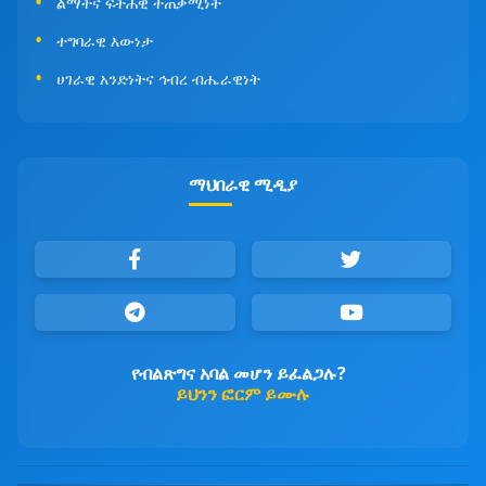
ልማትና ፍትሐዊ ተጠቃሚነት
ተግባራዊ እውነታ
ሀገራዊ አንድነትና ኅብረ ብሔራዊነት
ማህበራዊ ሚዲያ
የብልጽግና አባል መሆን ይፈልጋሉ?
ይህንን ፎርም ይሙሉ