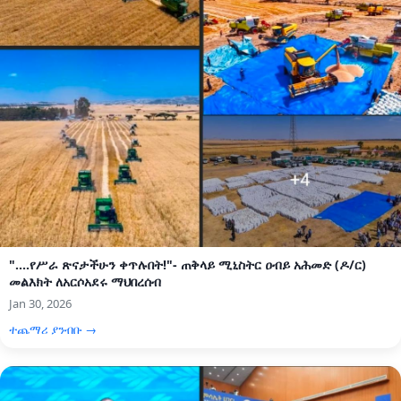
"....የሥራ ጽናታችሁን ቀጥሉበት!"- ጠቅላይ ሚኒስትር ዐብይ አሕመድ (ዶ/ር)
መልእክት ለአርሶአደሩ ማህበረሰብ
Jan 30, 2026
ተጨማሪ ያንብቡ →