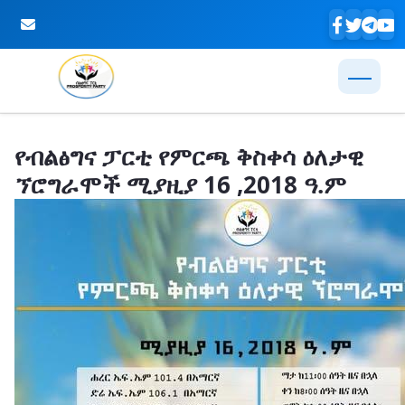
Skip to Main Content
የብልፅግና ፓርቲ የምርጫ ቅስቀሳ ዕለታዊ
ኘሮግራሞች ሚያዚያ 16 ,2018 ዓ.ም