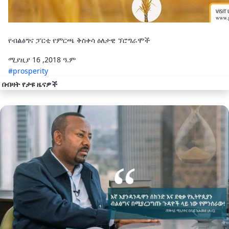
የብልፅግና ፓርቲ የምርጫ ቅስቀሳ ዕለታዊ ኘሮግራሞች
ሚያዚያ 16 ,2018 ዓ.ም
#prosperity
በብዛት የታዩ ዜናዎች