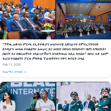
"7ኛዉ ጠቅላላ ምርጫ የኢትዮጵያን ሁለንተናዊ አሸናፊነት የምናረጋግጥበት
እንዲሆን መላዉ የብልፅግና አመራር እና አባላት በሃሳብ የበላይነት፣ በህግ አግባብነት፣
በፅናት እና በቁርጠኝነት ሀላፊነታችሁን እንድትወጡ አደራ እላለሁ" ክቡር አቶ አደም
ፋራህ የብልፅግና ፓርቲ ምክትል ፕሬዝዳንትና የዋና ጽ/ቤት ኃላፊ
Feb 11, 2026
ተጨማሪ ያንብቡ →