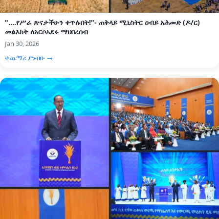
"....የሥራ ጽናታችሁን ቀጥሉበት!"- ጠቅላይ ሚኒስትር ዐብይ አሕመድ (ዶ/ር)
መልእክት ለአርሶአደሩ ማህበረሰብ
Jan 30, 2026
ተጨማሪ ያንብቡ →