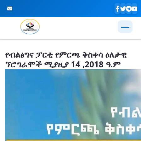
Skip to Main Content
የብልፅግና ፓርቲ የምርጫ ቅስቀሳ ዕለታዊ
ኘሮግራሞች ሚያዚያ 14 ,2018 ዓ.ም