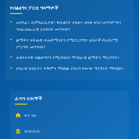
የብልፅግና ፓርቲ ዓላማዎች
ጠንካራ፣ ዴሞክራሲያዊ፣ ቅቡልነት ያለው፣ ዘላቂ ሀገረ-መንግሥትና
ኅብረብሔራዊ አንድነት መገንባት፤
ልማትና ፍትሐዊ ተጠቃሚነትን የሚያረጋግጥ አካታች የኢኮኖሚ
ሥርዓት መገንባት፤
ሁለንተናዊ ብልጽግናን የሚያሰፍን ማኅበራዊ ልማትን ማረጋገጥ፤
ሀገራዊ ክብርንና ጥቅምን ማዕከል ያደረገ የውጭ ግንኙነት ማካሄድ፡፡
ፈጣን አገናኞች
ዋና ገጽ
ቅ/ጽ/ቤት