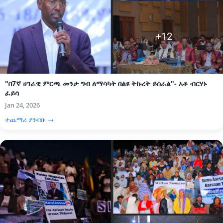
"በ7ኛ ሀገራዊ ምርጫ መንታ ግብ ለማሳካት በልዩ ትኩረት ይሰራል"- አቶ ብርሃኑ
ፈይሳ
Jan 24, 2026
ተጨማሪ ያንብቡ →