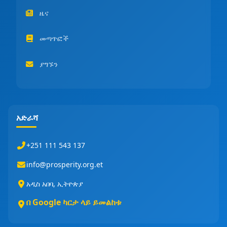
ዜና
መጣጥፎች
ያግኙን
አድራሻ
+251 111 543 137
info@prosperity.org.et
አዲስ አበባ, ኢትዮጵያ
በ Google ካርታ ላይ ይመልከቱ