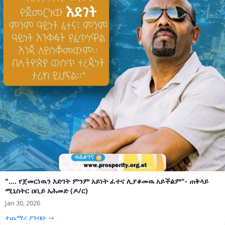
".... የጀመርነዉን እድገት ምንም አይነት ፈተና ሊያቆመዉ አይችልም"- ጠቅላይ
ሚኒስትር ዐቢይ አሕመድ (ዶ/ር)
Jan 30, 2026
ተጨማሪ ያንብቡ →