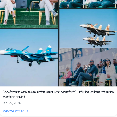
"ለኢትዮጵያ አየር ኃይል: ሰማይ ወሰን ሆኖ አያውቅም"- ምክትል ጠቅላይ ሚኒስትር
ተመስገን ጥሩነህ
Jan 25, 2026
ተጨማሪ ያንብቡ →