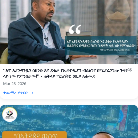
''እኛ እያንዳንዷን ሰከንድ እና ደቂቃ የኢትዮጲያን ብልፅግና በሚያረጋግጡ ጉዳዮች
ላይ ነው የምንሰራው!'' - ጠቅላይ ሚኒስትር ዐቢይ አሕመድ
Mar 28, 2026
ተጨማሪ ያንብቡ →