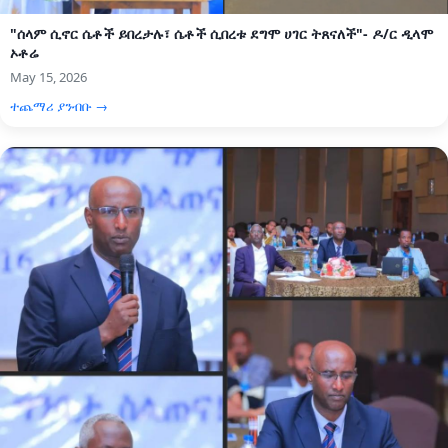
"ሰላም ሲኖር ሴቶች ይበረታሉ፣ ሴቶች ሲበረቱ ደግሞ ሀገር ትጸናለች"- ዶ/ር ዲላሞ
ኦቶሬ
May 15, 2026
ተጨማሪ ያንብቡ →