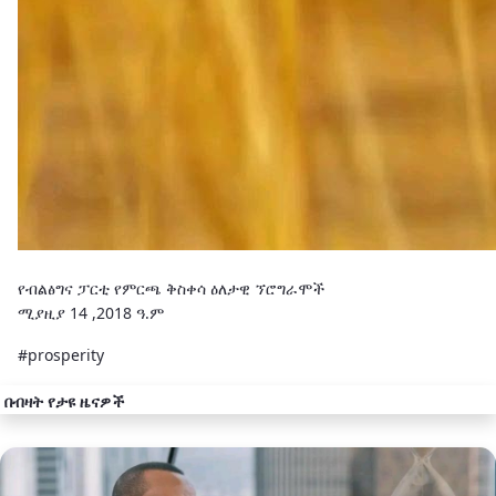
የብልፅግና ፓርቲ የምርጫ ቅስቀሳ ዕለታዊ ኘሮግራሞች
ሚያዚያ 14 ,2018 ዓ.ም
#prosperity
በብዛት የታዩ ዜናዎች