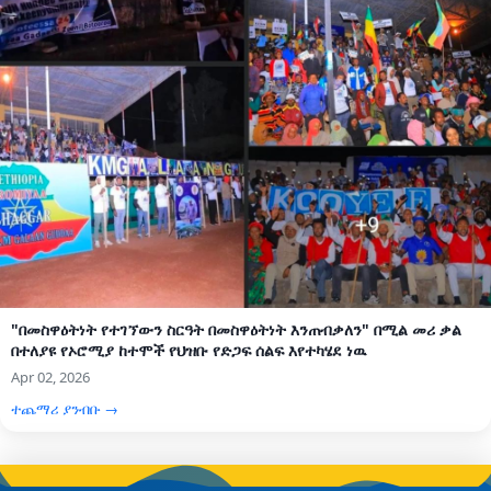
"በመስዋዕትነት የተገኘውን ስርዓት በመስዋዕትነት እንጠብቃለን" በሚል መሪ ቃል
በተለያዩ የኦሮሚያ ከተሞች የህዝቡ የድጋፍ ሰልፍ እየተካሄደ ነዉ
Apr 02, 2026
ተጨማሪ ያንብቡ →