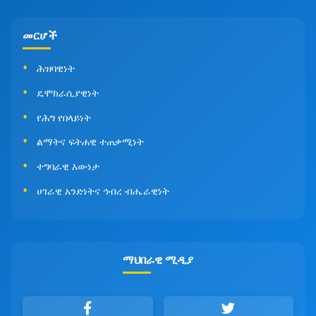
መርሆች
ሕዝባዊነት
ዴሞክራሲያዊነት
የሕግ የበላይነት
ልማትና ፍትሐዊ ተጠቃሚነት
ተግባራዊ እውነታ
ሀገራዊ አንድነትና ኅብረ ብሔራዊነት
ማህበራዊ ሚዲያ