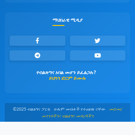
ማህበራዊ ሚዲያ
የብልጽግና አባል መሆን ይፈልጋሉ?
ይህንን ፎርም ይሙሉ
©2025 ብልፅግና ፓርቲ ሁሉም መብቶች የተጠበቁ ናቸው
መደመር
መንገዳችን፤ ብልፅግና መዳረሻችን