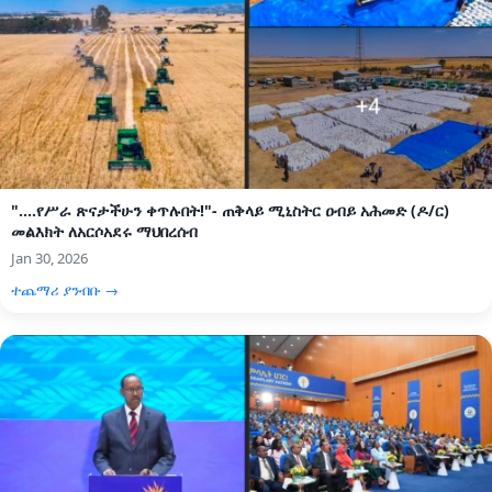
"....የሥራ ጽናታችሁን ቀጥሉበት!"- ጠቅላይ ሚኒስትር ዐብይ አሕመድ (ዶ/ር)
መልእክት ለአርሶአደሩ ማህበረሰብ
Jan 30, 2026
ተጨማሪ ያንብቡ →