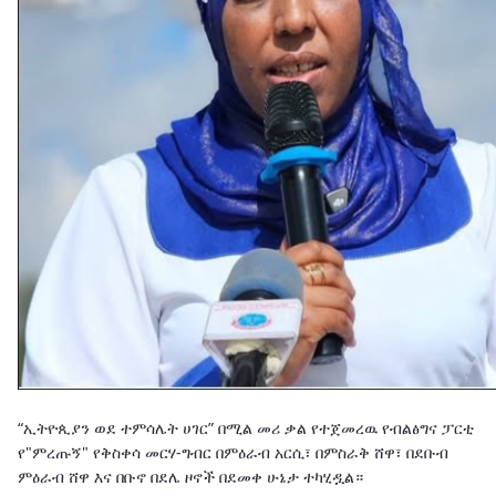
“ኢትዮጲያን ወደ ተምሳሌት ሀገር” በሚል መሪ ቃል የተጀመረዉ የብልፅግና ፓርቲ
የ"ምረጡኝ" የቅስቀሳ መርሃ-ግብር በምዕራብ አርሲ፣ በምስራቅ ሸዋ፣ በደቡብ
ምዕራብ ሸዋ እና በቡኖ በደሌ ዞኖች በደመቀ ሁኔታ ተካሂዷል።