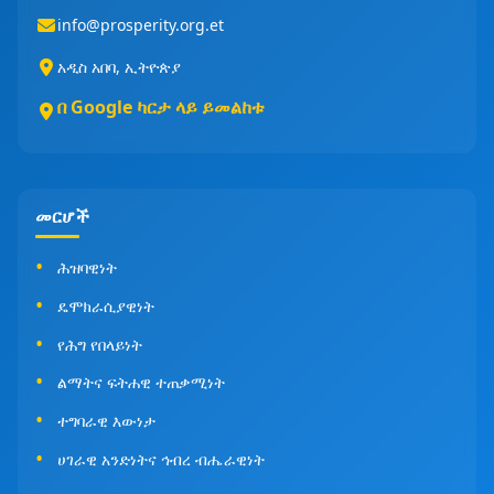
info@prosperity.org.et
አዲስ አበባ, ኢትዮጵያ
በ Google ካርታ ላይ ይመልከቱ
መርሆች
ሕዝባዊነት
ዴሞክራሲያዊነት
የሕግ የበላይነት
ልማትና ፍትሐዊ ተጠቃሚነት
ተግባራዊ እውነታ
ሀገራዊ አንድነትና ኅብረ ብሔራዊነት