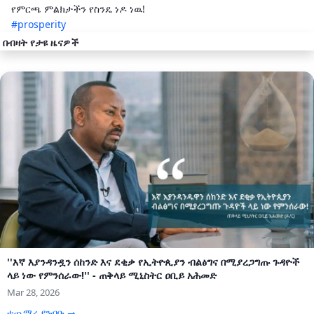
የምርጫ ምልክታችን የስንዴ ነዶ ነዉ!
#prosperity
በብዛት የታዩ ዜናዎች
''እኛ እያንዳንዷን ሰከንድ እና ደቂቃ የኢትዮጲያን ብልፅግና በሚያረጋግጡ ጉዳዮች
ላይ ነው የምንሰራው!'' - ጠቅላይ ሚኒስትር ዐቢይ አሕመድ
Mar 28, 2026
ተጨማሪ ያንብቡ →