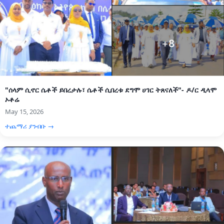
"ሰላም ሲኖር ሴቶች ይበረታሉ፣ ሴቶች ሲበረቱ ደግሞ ሀገር ትጸናለች"- ዶ/ር ዲላሞ
ኦቶሬ
May 15, 2026
ተጨማሪ ያንብቡ →