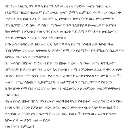
በምዕራብ አርሲ ዞን ዶዶላ ከተማ እና ወረዳ በተካሄደው መርሃ-ግብር ላይ
የኦሮሚያ ባህልና ቱሪዝም ቢሮ ኃላፊ ወ/ሮ ጀሚላ ሲምቢሩ ተገኝተው ባደረጉት
ንግግር፤ ፓርቲው ባለፉት ዓመታት ኢትዮጵያን ከጥገኝነት ወደ ምርታማነት
በማሸጋገር ረገድ ከፍተኛ ስኬት ማስመዝገቡን ገልጸዋል። በመጪዎቹ አምስት
ዓመታትም የሀገሪቱን ብልጽግና በጽኑ መሰረት ላይ ለማቆም ህዝቡ ለብልጽግና
ፓርቲ ድምጹን እንዲሰጥ ጥሪ አቅርበዋል።
የዞኑ አስተዳዳሪ አቶ አህመድ ሀጂ እና የዶዶላ ከተማ ከንቲባ አቶ አዩብ ዱሌ
በበኩላቸው ፓርቲው ለትውልድ ዋስትና የሚሆን የልማትና የዲሞክራሲ ስራዎችን
እየሰራ መሆኑን አረጋግጠዋል።
በተመሳሳይ በደቡብ ምዕራብ ሸዋ ዞን በበቾ ወረዳ ቱሉ ቦሎ ከተማ እንዲሁም
በምስራቅ ሸዋ ዞን በዱግዳ ወረዳ እና በመቂ ከተማ የፓርቲው ደጋፊዎችና አባላት
በነቂስ በመውጣት ለፓርቲው ያላቸውን አጋርነት አሳይተዋል። ነዋሪዎቹ የዜጎችን
መብት የሚያስከብር፣ ኢኮኖሚያዊ ተጠቃሚነትን የሚያረጋግጥና የሀገርን
ሉዓላዊነት የሚያስከብር ፓርቲ በመሆኑ ብልጽግናን ለመምረጥ መዘጋጀታቸውን
ገልጸዋል።
በሌላ በኩል በቡኖ በደሌ ዞን በጮራ ወረዳ በተካሄደ የቅስቀሳ መርሃ-ግብር ላይ የዞኑ
የብልጽግና ፓርቲ የፖለቲካ ዘርፍ ኃላፊ ወ/ሮ ታቱ ቴሶ ባስተላለፉት መልዕክት፤
ፓርቲው ኢትዮጵያን ካጋጠማት ዘርፈ ብዙ ቀውሶች ታድጎ ወደ እድገት ጎዳና
እየመራት መሆኑን ጠቁመዋል።
ብልፅግናን ይምረጡ!