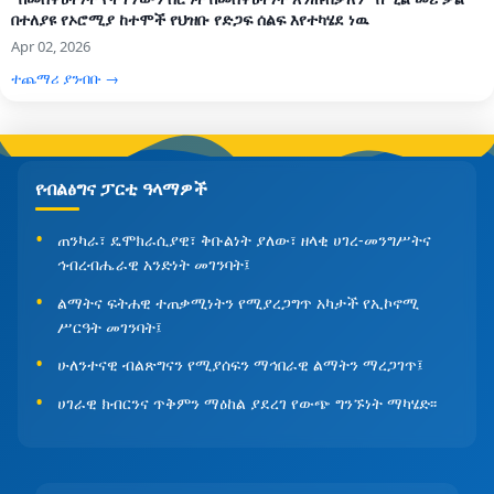
በተለያዩ የኦሮሚያ ከተሞች የህዝቡ የድጋፍ ሰልፍ እየተካሄደ ነዉ
Apr 02, 2026
ተጨማሪ ያንብቡ →
የብልፅግና ፓርቲ ዓላማዎች
ጠንካራ፣ ዴሞክራሲያዊ፣ ቅቡልነት ያለው፣ ዘላቂ ሀገረ-መንግሥትና
ኅብረብሔራዊ አንድነት መገንባት፤
ልማትና ፍትሐዊ ተጠቃሚነትን የሚያረጋግጥ አካታች የኢኮኖሚ
ሥርዓት መገንባት፤
ሁለንተናዊ ብልጽግናን የሚያሰፍን ማኅበራዊ ልማትን ማረጋገጥ፤
ሀገራዊ ክብርንና ጥቅምን ማዕከል ያደረገ የውጭ ግንኙነት ማካሄድ፡፡