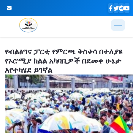
Skip to Main Content
የብልፅግና ፓርቲ የምርጫ ቅስቀሳ በተለያዩ
የኦሮሚያ ክልል አካባቢዎች በደመቀ ሁኔታ
እየተካሄደ ይገኛል