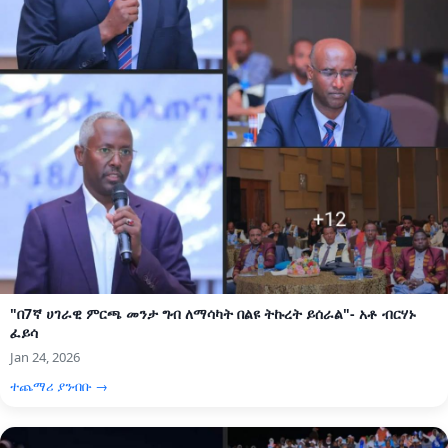
"በ7ኛ ሀገራዊ ምርጫ መንታ ግብ ለማሳካት በልዩ ትኩረት ይሰራል"- አቶ ብርሃኑ
ፈይሳ
Jan 24, 2026
ተጨማሪ ያንብቡ →