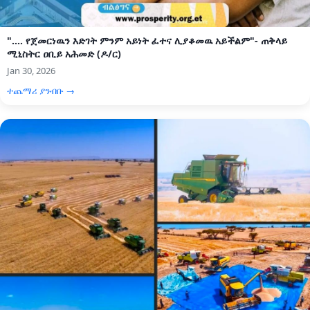
".... የጀመርነዉን እድገት ምንም አይነት ፈተና ሊያቆመዉ አይችልም"- ጠቅላይ
ሚኒስትር ዐቢይ አሕመድ (ዶ/ር)
Jan 30, 2026
ተጨማሪ ያንብቡ →