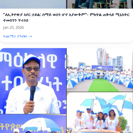
"ለኢትዮጵያ አየር ኃይል: ሰማይ ወሰን ሆኖ አያውቅም"- ምክትል ጠቅላይ ሚኒስትር
ተመስገን ጥሩነህ
Jan 25, 2026
ተጨማሪ ያንብቡ →