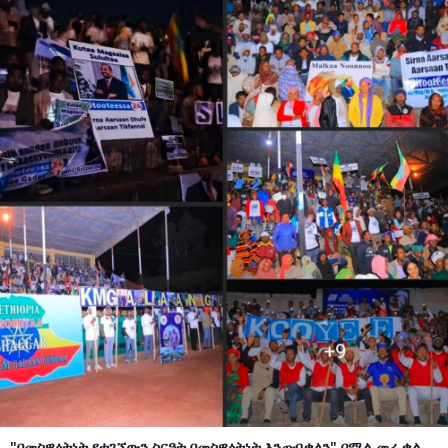
"በመስዋዕትነት የተገኘውን ስርዓት በመስዋዕትነት እንጠብቃለን" በሚል መሪ ቃል