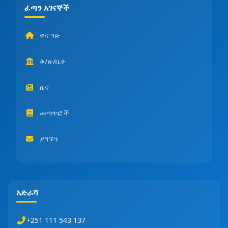
ፈጣን አገናኞች
ዋና ገጽ
ቅ/ጽ/ቤት
ዜና
መጣጥፎች
ያግኙን
አድራሻ
+251 111 543 137