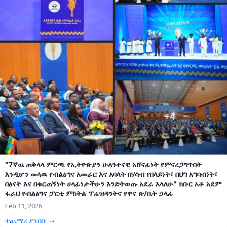
"7ኛዉ ጠቅላላ ምርጫ የኢትዮጵያን ሁለንተናዊ አሸናፊነት የምናረጋግጥበት
እንዲሆን መላዉ የብልፅግና አመራር እና አባላት በሃሳብ የበላይነት፣ በህግ አግባብነት፣
በፅናት እና በቁርጠኝነት ሀላፊነታችሁን እንድትወጡ አደራ እላለሁ" ክቡር አቶ አደም
ፋራህ የብልፅግና ፓርቲ ምክትል ፕሬዝዳንትና የዋና ጽ/ቤት ኃላፊ
Feb 11, 2026
ተጨማሪ ያንብቡ →