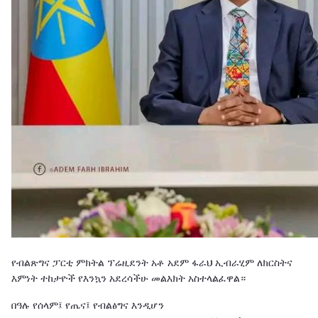
የብልጽግና ፓርቲ ምክትል ፕሬዚደንት አቶ አደም ፋራህ ኢብራሂም ለክርስትና
እምነት ተከታዮች የእንኳን አደረሳችሁ መልእክት አስተላልፈዋል።
በዓሉ የሰላም፤ የጤና፤ የብልፅግና እንዲሆን