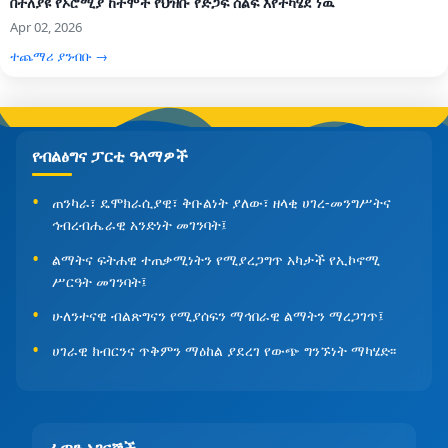
በተለያዩ የኦሮሚያ ከተሞች የህዝቡ የድጋፍ ሰልፍ እየተካሄደ ነዉ
Apr 02, 2026
ተጨማሪ ያንብቡ →
የብልፅግና ፓርቲ ዓላማዎች
ጠንካራ፣ ዴሞክራሲያዊ፣ ቅቡልነት ያለው፣ ዘላቂ ሀገረ-መንግሥትና
ኅብረብሔራዊ አንድነት መገንባት፤
ልማትና ፍትሐዊ ተጠቃሚነትን የሚያረጋግጥ አካታች የኢኮኖሚ
ሥርዓት መገንባት፤
ሁለንተናዊ ብልጽግናን የሚያሰፍን ማኅበራዊ ልማትን ማረጋገጥ፤
ሀገራዊ ክብርንና ጥቅምን ማዕከል ያደረገ የውጭ ግንኙነት ማካሄድ፡፡
ፈጣን አገናኞች