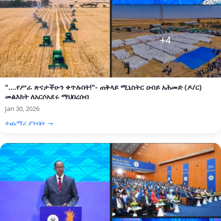
"....የሥራ ጽናታችሁን ቀጥሉበት!"- ጠቅላይ ሚኒስትር ዐብይ አሕመድ (ዶ/ር)
መልእክት ለአርሶአደሩ ማህበረሰብ
Jan 30, 2026
ተጨማሪ ያንብቡ →