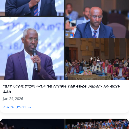
"በ7ኛ ሀገራዊ ምርጫ መንታ ግብ ለማሳካት በልዩ ትኩረት ይሰራል"- አቶ ብርሃኑ
ፈይሳ
Jan 24, 2026
ተጨማሪ ያንብቡ →