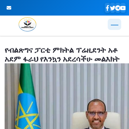
Skip to Main Content
የብልጽግና ፓርቲ ምክትል ፕሬዚደንት አቶ
አደም ፋራህ የእንኳን አደረሳችሁ መልእክት