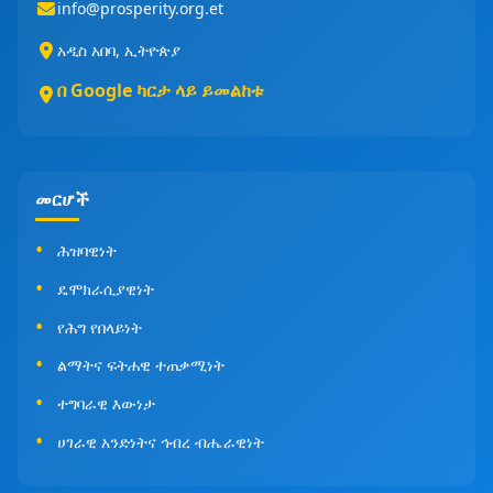
info@prosperity.org.et
አዲስ አበባ, ኢትዮጵያ
በ Google ካርታ ላይ ይመልከቱ
መርሆች
ሕዝባዊነት
ዴሞክራሲያዊነት
የሕግ የበላይነት
ልማትና ፍትሐዊ ተጠቃሚነት
ተግባራዊ እውነታ
ሀገራዊ አንድነትና ኅብረ ብሔራዊነት