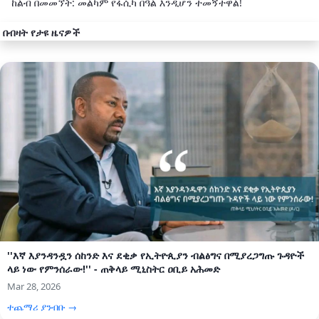
ከልብ በመመኘት: መልካም የፋሲካ በዓል እንዲሆን ተመኝተዋል!
በብዛት የታዩ ዜናዎች
''እኛ እያንዳንዷን ሰከንድ እና ደቂቃ የኢትዮጲያን ብልፅግና በሚያረጋግጡ ጉዳዮች
ላይ ነው የምንሰራው!'' - ጠቅላይ ሚኒስትር ዐቢይ አሕመድ
Mar 28, 2026
ተጨማሪ ያንብቡ →