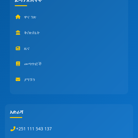
ዋና ገጽ
ቅ/ጽ/ቤት
ዜና
መጣጥፎች
ያግኙን
አድራሻ
+251 111 543 137