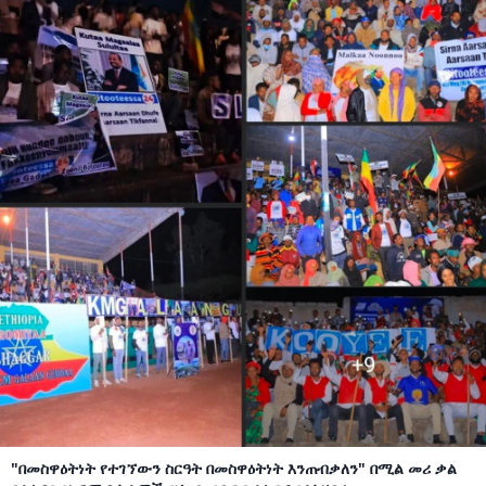
"በመስዋዕትነት የተገኘውን ስርዓት በመስዋዕትነት እንጠብቃለን" በሚል መሪ ቃል