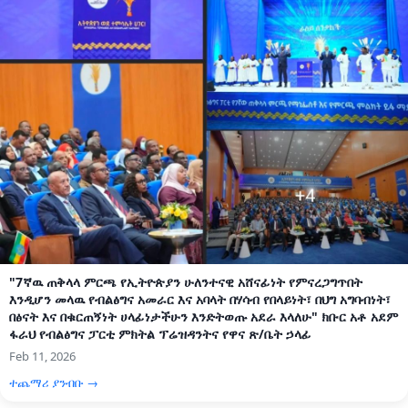
"7ኛዉ ጠቅላላ ምርጫ የኢትዮጵያን ሁለንተናዊ አሸናፊነት የምናረጋግጥበት
እንዲሆን መላዉ የብልፅግና አመራር እና አባላት በሃሳብ የበላይነት፣ በህግ አግባብነት፣
በፅናት እና በቁርጠኝነት ሀላፊነታችሁን እንድትወጡ አደራ እላለሁ" ክቡር አቶ አደም
ፋራህ የብልፅግና ፓርቲ ምክትል ፕሬዝዳንትና የዋና ጽ/ቤት ኃላፊ
Feb 11, 2026
ተጨማሪ ያንብቡ →