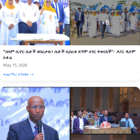
"ሰላም ሲኖር ሴቶች ይበረታሉ፣ ሴቶች ሲበረቱ ደግሞ ሀገር ትጸናለች"- ዶ/ር ዲላሞ
ኦቶሬ
May 15, 2026
ተጨማሪ ያንብቡ →