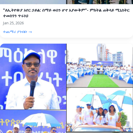
"ለኢትዮጵያ አየር ኃይል: ሰማይ ወሰን ሆኖ አያውቅም"- ምክትል ጠቅላይ ሚኒስትር
ተመስገን ጥሩነህ
Jan 25, 2026
ተጨማሪ ያንብቡ →