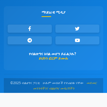
ማህበራዊ ሚዲያ
የብልጽግና አባል መሆን ይፈልጋሉ?
ይህንን ፎርም ይሙሉ
©2025 ብልፅግና ፓርቲ ሁሉም መብቶች የተጠበቁ ናቸው
መደመር
መንገዳችን፤ ብልፅግና መዳረሻችን