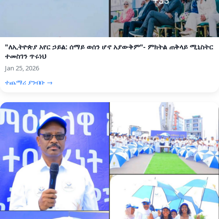
"ለኢትዮጵያ አየር ኃይል: ሰማይ ወሰን ሆኖ አያውቅም"- ምክትል ጠቅላይ ሚኒስትር
ተመስገን ጥሩነህ
Jan 25, 2026
ተጨማሪ ያንብቡ →