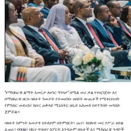
‘’የማህበራዊ ልማት እመርታ ለሀገር ግንባታ’’ በሚል መሪ ቃል የተዘጋጀው እና
በማህበራዊ ዘርፍ ባለፉት ዓመታት የተመዘገቡ ዐበይት ውጤቶች የሚቀርቡበት
የምክክር መድረክ፤ ክቡር ጠቅላይ ሚኒስትር ዐቢይ አሕመድ በተገኙበት መካሄድ
ጀምሯል።
‎ባለፉት ስምንት አመታት በተለይም በትምህርት፣ ጤና፣ ክህሎት መር የሥራ ዕድል
ፈጠራ፣ በባህል፤ በኪነ-ጥበብና ስፖርት እንዲሁም በሴቶች እና ማሕበራዊ ጉዳዮች