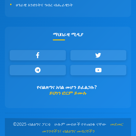
ሀገራዊ አንድነትና ኅብረ ብሔራዊነት
ማህበራዊ ሚዲያ
የብልጽግና አባል መሆን ይፈልጋሉ?
ይህንን ፎርም ይሙሉ
©2025 ብልፅግና ፓርቲ ሁሉም መብቶች የተጠበቁ ናቸው
መደመር
መንገዳችን፤ ብልፅግና መዳረሻችን