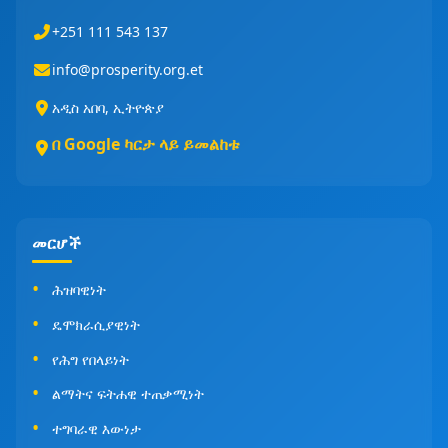
+251 111 543 137
info@prosperity.org.et
አዲስ አበባ, ኢትዮጵያ
በ Google ካርታ ላይ ይመልከቱ
መርሆች
ሕዝባዊነት
ዴሞክራሲያዊነት
የሕግ የበላይነት
ልማትና ፍትሐዊ ተጠቃሚነት
ተግባራዊ እውነታ