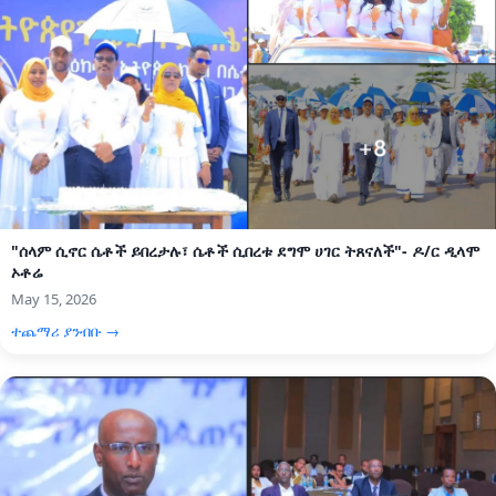
"ሰላም ሲኖር ሴቶች ይበረታሉ፣ ሴቶች ሲበረቱ ደግሞ ሀገር ትጸናለች"- ዶ/ር ዲላሞ
ኦቶሬ
May 15, 2026
ተጨማሪ ያንብቡ →