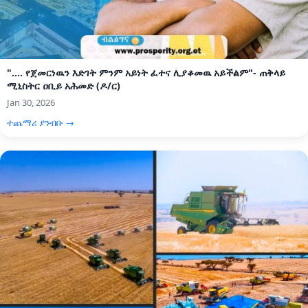
".... የጀመርነዉን እድገት ምንም አይነት ፈተና ሊያቆመዉ አይችልም"- ጠቅላይ
ሚኒስትር ዐቢይ አሕመድ (ዶ/ር)
Jan 30, 2026
ተጨማሪ ያንብቡ →