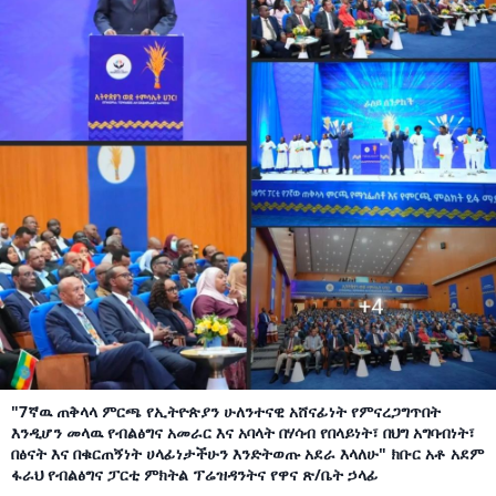
"7ኛዉ ጠቅላላ ምርጫ የኢትዮጵያን ሁለንተናዊ አሸናፊነት የምናረጋግጥበት
እንዲሆን መላዉ የብልፅግና አመራር እና አባላት በሃሳብ የበላይነት፣ በህግ አግባብነት፣
በፅናት እና በቁርጠኝነት ሀላፊነታችሁን እንድትወጡ አደራ እላለሁ" ክቡር አቶ አደም
ፋራህ የብልፅግና ፓርቲ ምክትል ፕሬዝዳንትና የዋና ጽ/ቤት ኃላፊ