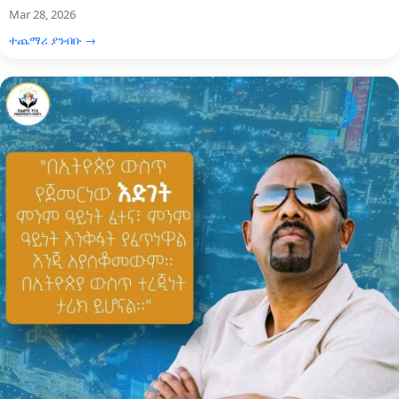
Mar 28, 2026
ተጨማሪ ያንብቡ →