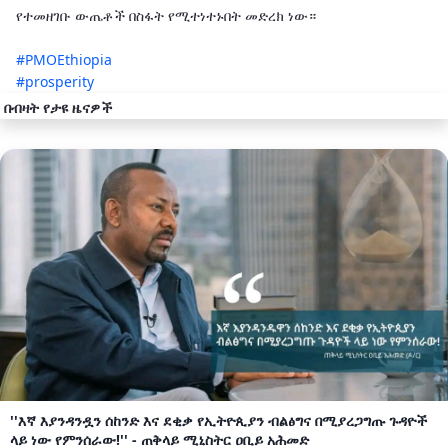
የተመዘገቡ ውጤቶች በስፋት የሚተነተኑበት መድረክ ነው።
#PMOEthiopia
#prosperity
በብዛት የታዩ ዜናዎች
''እኛ እያንዳንዷን ሰከንድ እና ደቂቃ የኢትዮጲያን ብልፅግና በሚያረጋግጡ ጉዳዮች
ላይ ነው የምንሰራው!'' - ጠቅላይ ሚኒስትር ዐቢይ አሕመድ