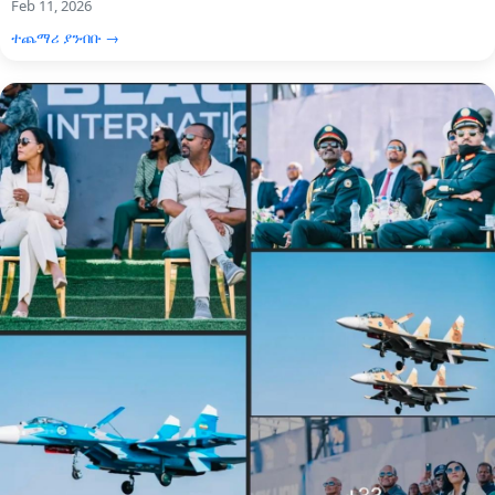
Feb 11, 2026
ተጨማሪ ያንብቡ →