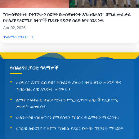
"በመስዋዕትነት የተገኘውን ስርዓት በመስዋዕትነት እንጠብቃለን" በሚል መሪ ቃል
በተለያዩ የኦሮሚያ ከተሞች የህዝቡ የድጋፍ ሰልፍ እየተካሄደ ነዉ
Apr 02, 2026
ተጨማሪ ያንብቡ →
የብልፅግና ፓርቲ ዓላማዎች
ጠንካራ፣ ዴሞክራሲያዊ፣ ቅቡልነት ያለው፣ ዘላቂ ሀገረ-መንግሥትና
ኅብረብሔራዊ አንድነት መገንባት፤
ልማትና ፍትሐዊ ተጠቃሚነትን የሚያረጋግጥ አካታች የኢኮኖሚ
ሥርዓት መገንባት፤
ሁለንተናዊ ብልጽግናን የሚያሰፍን ማኅበራዊ ልማትን ማረጋገጥ፤
ሀገራዊ ክብርንና ጥቅምን ማዕከል ያደረገ የውጭ ግንኙነት ማካሄድ፡፡