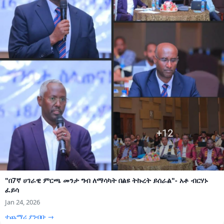
"በ7ኛ ሀገራዊ ምርጫ መንታ ግብ ለማሳካት በልዩ ትኩረት ይሰራል"- አቶ ብርሃኑ
ፈይሳ
Jan 24, 2026
ተጨማሪ ያንብቡ →