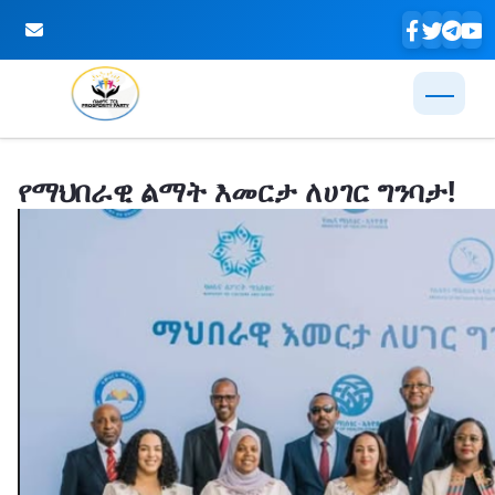
Skip to Main Content
የማህበራዊ ልማት እመርታ ለሀገር ግንባታ!