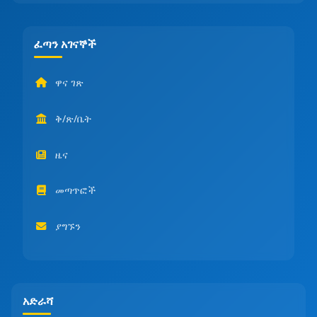
ፈጣን አገናኞች
ዋና ገጽ
ቅ/ጽ/ቤት
ዜና
መጣጥፎች
ያግኙን
አድራሻ