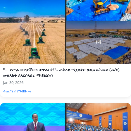
"....የሥራ ጽናታችሁን ቀጥሉበት!"- ጠቅላይ ሚኒስትር ዐብይ አሕመድ (ዶ/ር)
መልእክት ለአርሶአደሩ ማህበረሰብ
Jan 30, 2026
ተጨማሪ ያንብቡ →