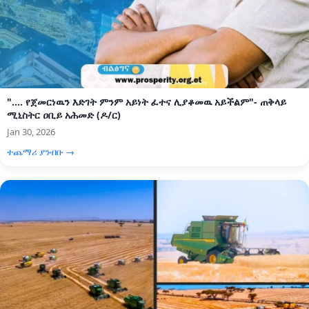
".... የጀመርነዉን እድገት ምንም አይነት ፈተና ሊያቆመዉ አይችልም"- ጠቅላይ
ሚኒስትር ዐቢይ አሕመድ (ዶ/ር)
Jan 30, 2026
ተጨማሪ ያንብቡ →