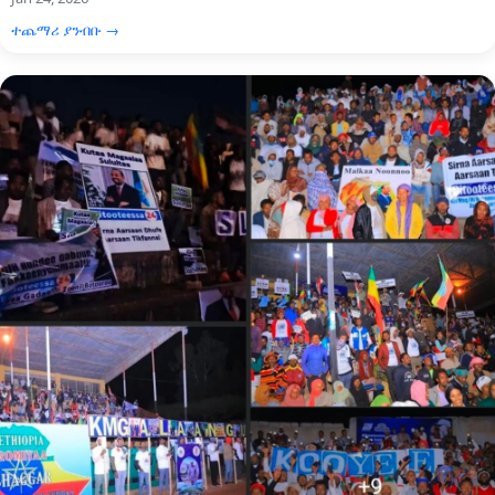
ተጨማሪ ያንብቡ →