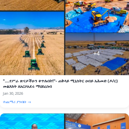
"....የሥራ ጽናታችሁን ቀጥሉበት!"- ጠቅላይ ሚኒስትር ዐብይ አሕመድ (ዶ/ር)
መልእክት ለአርሶአደሩ ማህበረሰብ
Jan 30, 2026
ተጨማሪ ያንብቡ →