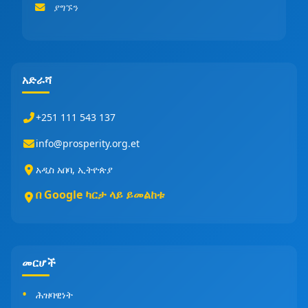
ያግኙን
አድራሻ
+251 111 543 137
info@prosperity.org.et
አዲስ አበባ, ኢትዮጵያ
በ Google ካርታ ላይ ይመልከቱ
መርሆች
ሕዝባዊነት