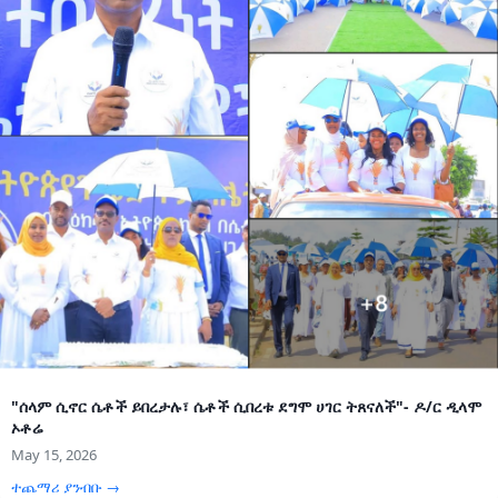
"ሰላም ሲኖር ሴቶች ይበረታሉ፣ ሴቶች ሲበረቱ ደግሞ ሀገር ትጸናለች"- ዶ/ር ዲላሞ
ኦቶሬ
May 15, 2026
ተጨማሪ ያንብቡ →