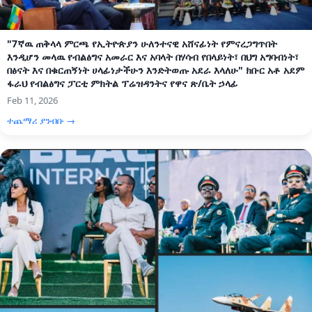
"7ኛዉ ጠቅላላ ምርጫ የኢትዮጵያን ሁለንተናዊ አሸናፊነት የምናረጋግጥበት
እንዲሆን መላዉ የብልፅግና አመራር እና አባላት በሃሳብ የበላይነት፣ በህግ አግባብነት፣
በፅናት እና በቁርጠኝነት ሀላፊነታችሁን እንድትወጡ አደራ እላለሁ" ክቡር አቶ አደም
ፋራህ የብልፅግና ፓርቲ ምክትል ፕሬዝዳንትና የዋና ጽ/ቤት ኃላፊ
Feb 11, 2026
ተጨማሪ ያንብቡ →