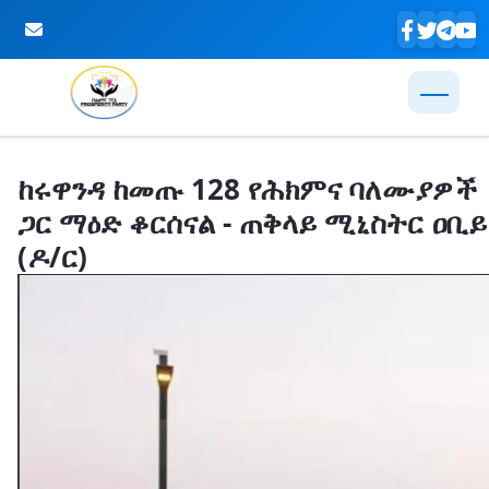
Skip to Main Content
ከሩዋንዳ ከመጡ 128 የሕክምና ባለሙያዎች
ጋር ማዕድ ቆርሰናል - ጠቅላይ ሚኒስትር ዐቢይ
(ዶ/ር)