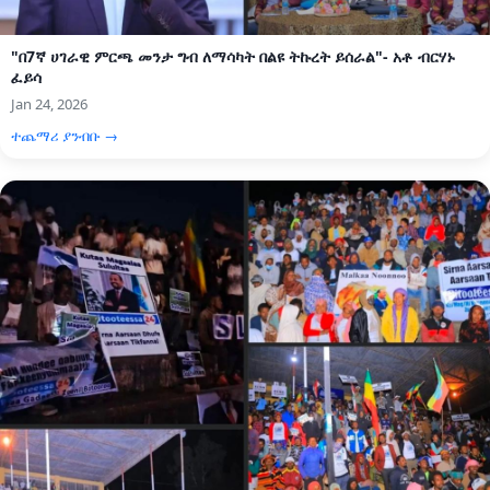
"በ7ኛ ሀገራዊ ምርጫ መንታ ግብ ለማሳካት በልዩ ትኩረት ይሰራል"- አቶ ብርሃኑ
ፈይሳ
Jan 24, 2026
ተጨማሪ ያንብቡ →