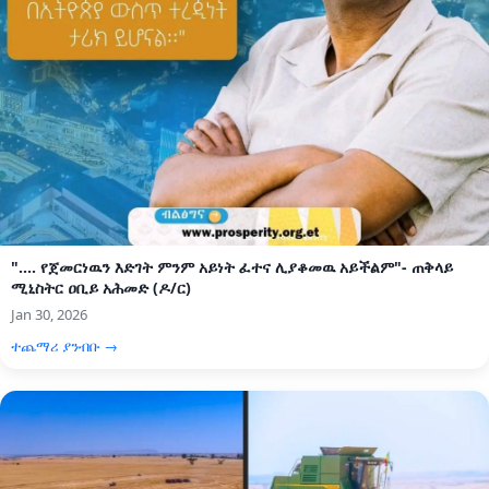
".... የጀመርነዉን እድገት ምንም አይነት ፈተና ሊያቆመዉ አይችልም"- ጠቅላይ
ሚኒስትር ዐቢይ አሕመድ (ዶ/ር)
Jan 30, 2026
ተጨማሪ ያንብቡ →