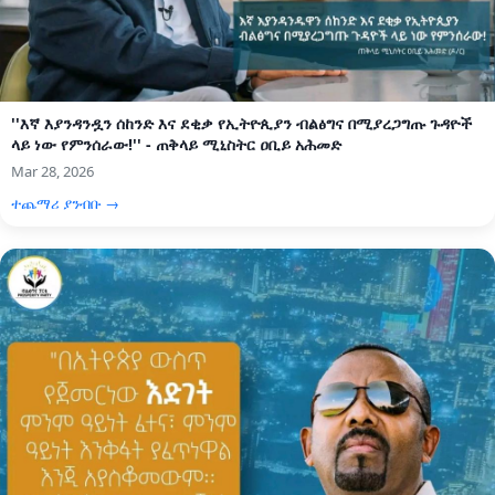
''እኛ እያንዳንዷን ሰከንድ እና ደቂቃ የኢትዮጲያን ብልፅግና በሚያረጋግጡ ጉዳዮች
ላይ ነው የምንሰራው!'' - ጠቅላይ ሚኒስትር ዐቢይ አሕመድ
Mar 28, 2026
ተጨማሪ ያንብቡ →