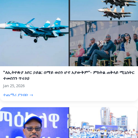
"ለኢትዮጵያ አየር ኃይል: ሰማይ ወሰን ሆኖ አያውቅም"- ምክትል ጠቅላይ ሚኒስትር
ተመስገን ጥሩነህ
Jan 25, 2026
ተጨማሪ ያንብቡ →