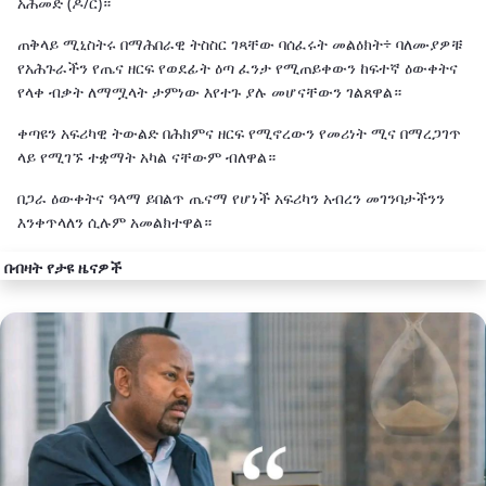
አሕመድ (ዶ/ር)።
ጠቅላይ ሚኒስትሩ በማሕበራዊ ትስስር ገጻቸው ባሰፈሩት መልዕክት÷ ባለሙያዎቹ
የአሕጉራችን የጤና ዘርፍ የወደፊት ዕጣ ፈንታ የሚጠይቀውን ከፍተኛ ዕውቀትና
የላቀ ብቃት ለማሟላት ታምነው እየተጉ ያሉ መሆናቸውን ገልጸዋል።
ቀጣዩን አፍሪካዊ ትውልድ በሕክምና ዘርፍ የሚኖረውን የመሪነት ሚና በማረጋገጥ
ላይ የሚገኙ ተቋማት አካል ናቸውም ብለዋል።
‎በጋራ ዕውቀትና ዓላማ ይበልጥ ጤናማ የሆነች አፍሪካን አብረን መገንባታችንን
እንቀጥላለን ሲሉም አመልክተዋል።
በብዛት የታዩ ዜናዎች