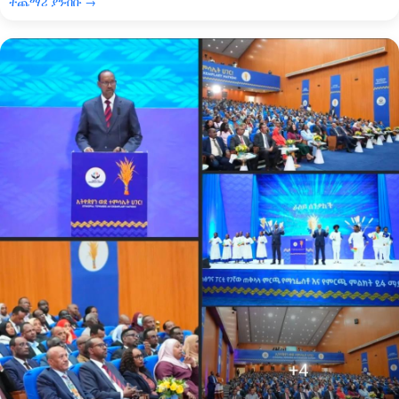
ተጨማሪ ያንብቡ →