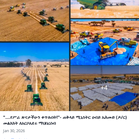
"....የሥራ ጽናታችሁን ቀጥሉበት!"- ጠቅላይ ሚኒስትር ዐብይ አሕመድ (ዶ/ር)
መልእክት ለአርሶአደሩ ማህበረሰብ
Jan 30, 2026