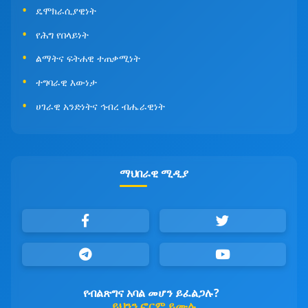
ዴሞክራሲያዊነት
የሕግ የበላይነት
ልማትና ፍትሐዊ ተጠቃሚነት
ተግባራዊ እውነታ
ሀገራዊ አንድነትና ኅብረ ብሔራዊነት
ማህበራዊ ሚዲያ
የብልጽግና አባል መሆን ይፈልጋሉ?
ይህንን ፎርም ይሙሉ