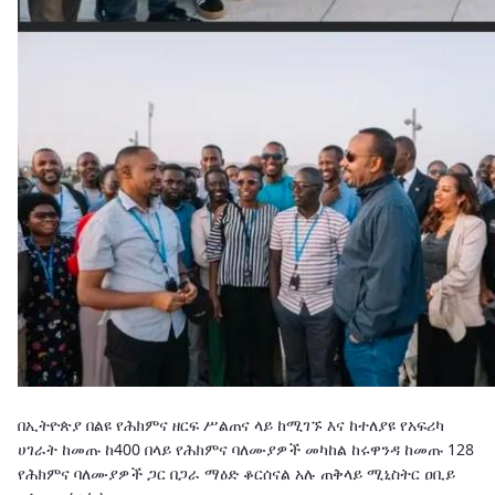
በኢትዮጵያ በልዩ የሕክምና ዘርፍ ሥልጠና ላይ ከሚገኙ እና ከተለያዩ የአፍሪካ
ሀገራት ከመጡ ከ400 በላይ የሕክምና ባለሙያዎች መካከል ከሩዋንዳ ከመጡ 128
የሕክምና ባለሙያዎች ጋር በጋራ ማዕድ ቆርሰናል አሉ ጠቅላይ ሚኒስትር ዐቢይ