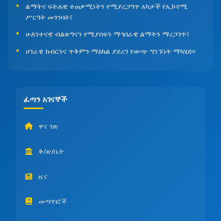
ልማትና ፍትሐዊ ተጠቃሚነትን የሚያረጋግጥ አካታች የኢኮኖሚ
ሥርዓት መገንባት፤
ሁለንተናዊ ብልጽግናን የሚያሰፍን ማኅበራዊ ልማትን ማረጋገጥ፤
ሀገራዊ ክብርንና ጥቅምን ማዕከል ያደረገ የውጭ ግንኙነት ማካሄድ፡፡
ፈጣን አገናኞች
ዋና ገጽ
ቅ/ጽ/ቤት
ዜና
መጣጥፎች