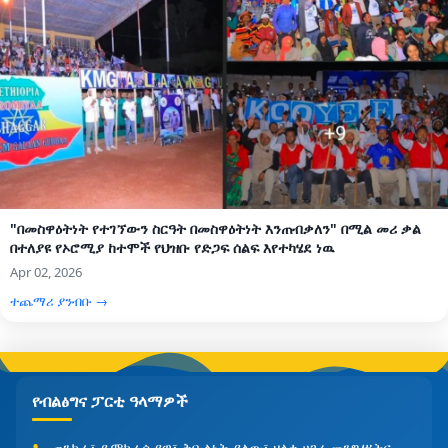
"በመስዋዕትነት የተገኘውን ስርዓት በመስዋዕትነት እንጠብቃለን" በሚል መሪ ቃል
በተለያዩ የኦሮሚያ ከተሞች የህዝቡ የድጋፍ ሰልፍ እየተካሄደ ነዉ
Apr 02, 2026
ተጨማሪ ያንብቡ →
የብልፅግና ፓርቲ ዓላማዎች
ጠንካራ፣ ዴሞክራሲያዊ፣ ቅቡልነት ያለው፣ ዘላቂ ሀገረ-መንግሥትና