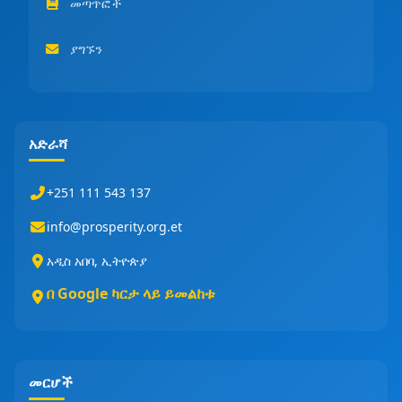
መጣጥፎች
ያግኙን
አድራሻ
+251 111 543 137
info@prosperity.org.et
አዲስ አበባ, ኢትዮጵያ
በ Google ካርታ ላይ ይመልከቱ
መርሆች