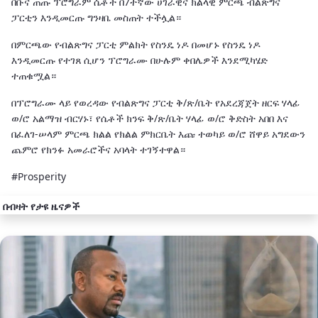
በቡና ጠጡ ፕሮግራም ሴቶች በ7ተኛው ሀገራዊና ክልላዊ ምርጫ ብልጽግና
ፓርቲን እንዲመርጡ ግንዛቤ መስጠት ተችሏል።
በምርጫው የብልጽግና ፓርቲ ምልክት የስንዴ ነዶ በመሆኑ የስንዴ ነዶ
እንዲመርጡ የተገጸ ሲሆን ፕሮግራሙ በሁሉም ቀበሌዎች እንደሚካሄድ
ተጠቁሟል።
በፕሮግራሙ ላይ የወረዳው የብልጽግና ፓርቲ ቅ/ጽ/ቤት የአደረጃጀት ዘርፍ ሃላፊ
ወ/ሮ አልማዝ ብርሃኑ፣ የሴቶች ክንፍ ቅ/ጽ/ቤት ሃላፊ ወ/ሮ ቅድስት አበበ እና
በፈለገ-ሠላም ምርጫ ክልል የክልል ምክርቤት እጩ ተወካይ ወ/ሮ ሸዋይ አግደውን
ጨምሮ የክንፉ አመራሮችና አባላት ተገኝተዋል።
#Prosperity
በብዛት የታዩ ዜናዎች