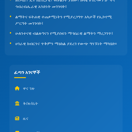
ኅብረብሔራዊ አንድነት መገንባት፤
ልማትና ፍትሐዊ ተጠቃሚነትን የሚያረጋግጥ አካታች የኢኮኖሚ
ሥርዓት መገንባት፤
ሁለንተናዊ ብልጽግናን የሚያሰፍን ማኅበራዊ ልማትን ማረጋገጥ፤
ሀገራዊ ክብርንና ጥቅምን ማዕከል ያደረገ የውጭ ግንኙነት ማካሄድ፡፡
ፈጣን አገናኞች
ዋና ገጽ
ቅ/ጽ/ቤት
ዜና