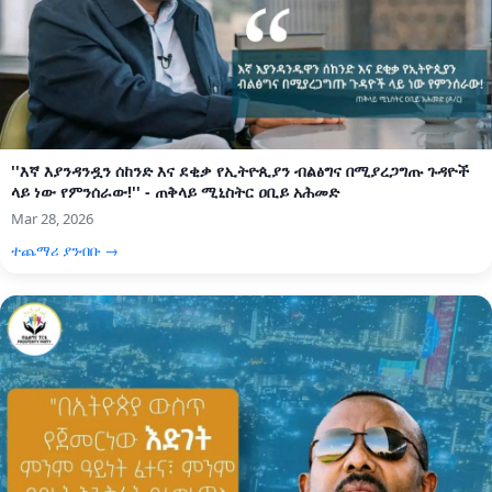
''እኛ እያንዳንዷን ሰከንድ እና ደቂቃ የኢትዮጲያን ብልፅግና በሚያረጋግጡ ጉዳዮች
ላይ ነው የምንሰራው!'' - ጠቅላይ ሚኒስትር ዐቢይ አሕመድ
Mar 28, 2026
ተጨማሪ ያንብቡ →