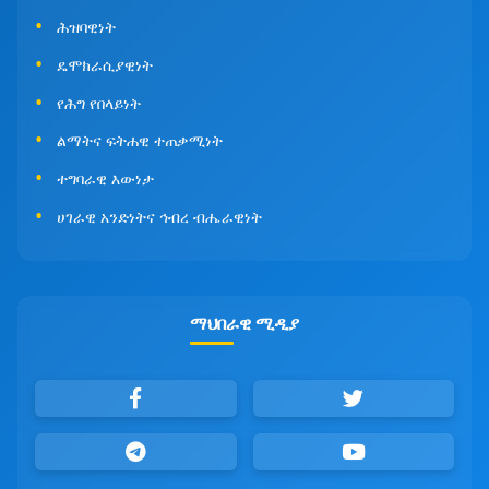
ሕዝባዊነት
ዴሞክራሲያዊነት
የሕግ የበላይነት
ልማትና ፍትሐዊ ተጠቃሚነት
ተግባራዊ እውነታ
ሀገራዊ አንድነትና ኅብረ ብሔራዊነት
ማህበራዊ ሚዲያ