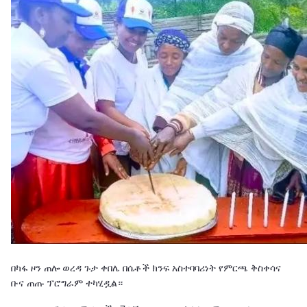
በካፋ ዞን ጠሎ ወረዳ ጉታ ቀበሌ በሴቶች ክንፍ አስተባባሪነት የምርጫ ቅስቀሳና
ቡና ጠጡ ፕሮግራም ተካሂዷል።