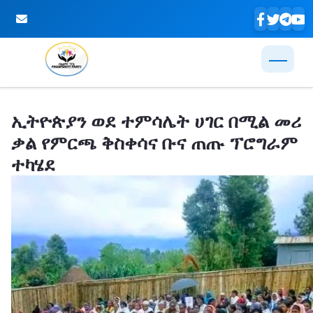
Skip to Main Content
ኢትዮጵያን ወደ ተምሳሌት ሀገር በሚል መሪ
ቃል የምርጫ ቅስቀሳና ቡና ጠጡ ፕሮግራም
ተካሄደ