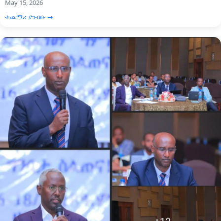
May 15, 2026
ተጨማሪ ያንብቡ →