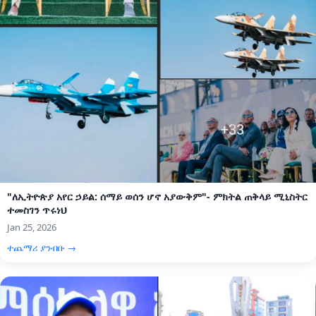
"ለኢትዮጵያ አየር ኃይል: ሰማይ ወሰን ሆኖ አያውቅም"- ምክትል ጠቅላይ ሚኒስትር
ተመስገን ጥሩነህ
Jan 25, 2026
ተጨማሪ ያንብቡ →