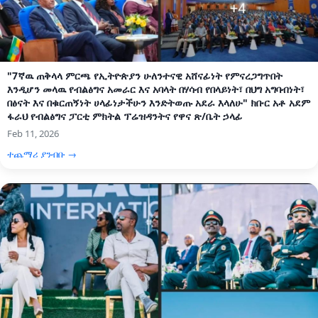
"7ኛዉ ጠቅላላ ምርጫ የኢትዮጵያን ሁለንተናዊ አሸናፊነት የምናረጋግጥበት
እንዲሆን መላዉ የብልፅግና አመራር እና አባላት በሃሳብ የበላይነት፣ በህግ አግባብነት፣
በፅናት እና በቁርጠኝነት ሀላፊነታችሁን እንድትወጡ አደራ እላለሁ" ክቡር አቶ አደም
ፋራህ የብልፅግና ፓርቲ ምክትል ፕሬዝዳንትና የዋና ጽ/ቤት ኃላፊ
Feb 11, 2026
ተጨማሪ ያንብቡ →