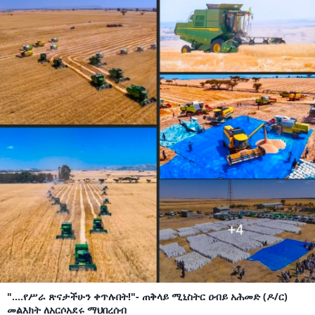
"....የሥራ ጽናታችሁን ቀጥሉበት!"- ጠቅላይ ሚኒስትር ዐብይ አሕመድ (ዶ/ር)
መልእክት ለአርሶአደሩ ማህበረሰብ