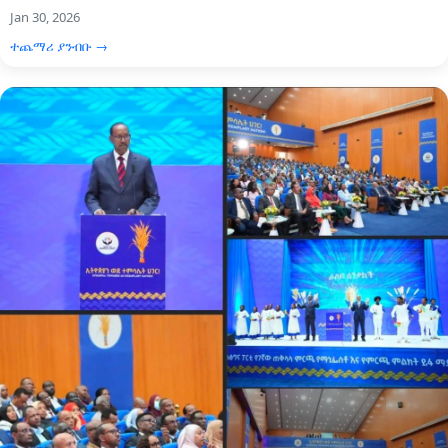
Jan 30, 2026
ተጨማሪ ያንብቡ →