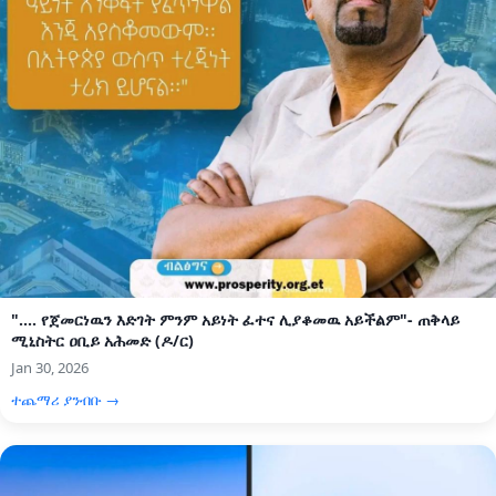
".... የጀመርነዉን እድገት ምንም አይነት ፈተና ሊያቆመዉ አይችልም"- ጠቅላይ
ሚኒስትር ዐቢይ አሕመድ (ዶ/ር)
Jan 30, 2026
ተጨማሪ ያንብቡ →