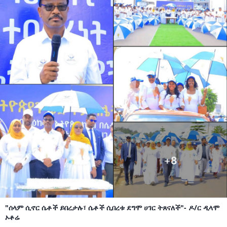
"ሰላም ሲኖር ሴቶች ይበረታሉ፣ ሴቶች ሲበረቱ ደግሞ ሀገር ትጸናለች"- ዶ/ር ዲላሞ
ኦቶሬ