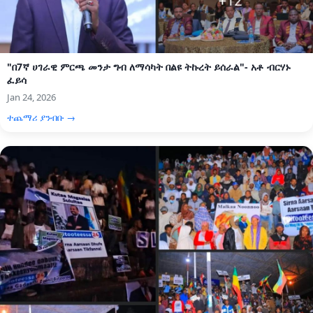
"በ7ኛ ሀገራዊ ምርጫ መንታ ግብ ለማሳካት በልዩ ትኩረት ይሰራል"- አቶ ብርሃኑ
ፈይሳ
Jan 24, 2026
ተጨማሪ ያንብቡ →