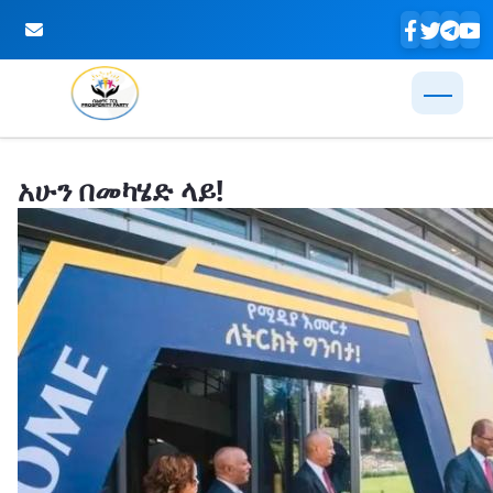
Skip to Main Content
አሁን በመካሄድ ላይ!