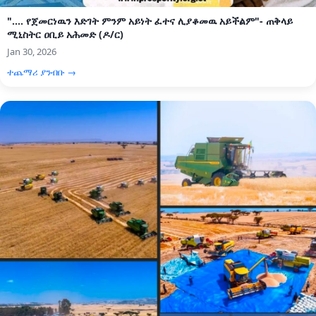
".... የጀመርነዉን እድገት ምንም አይነት ፈተና ሊያቆመዉ አይችልም"- ጠቅላይ
ሚኒስትር ዐቢይ አሕመድ (ዶ/ር)
Jan 30, 2026
ተጨማሪ ያንብቡ →