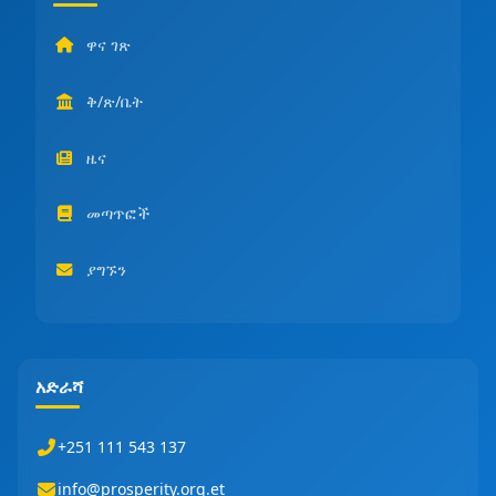
ዋና ገጽ
ቅ/ጽ/ቤት
ዜና
መጣጥፎች
ያግኙን
አድራሻ
+251 111 543 137
info@prosperity.org.et