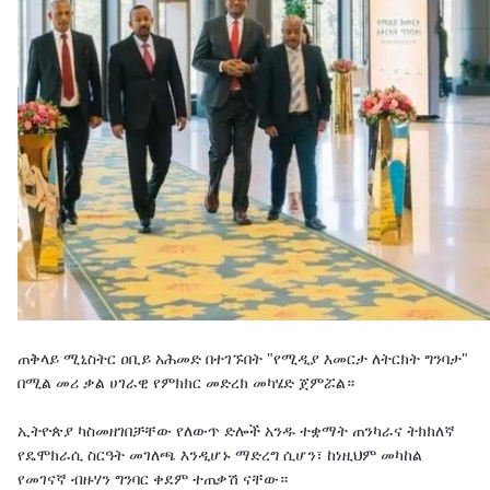
ጠቅላይ ሚኒስትር ዐቢይ አሕመድ በተገኙበት "የሚዲያ እመርታ ለትርክት ግንባታ"
በሚል መሪ ቃል ሀገራዊ የምክክር መድረክ መካሄድ ጀምሯል።
ኢትዮጵያ ካስመዘገበቻቸው የለውጥ ድሎች አንዱ ተቋማት ጠንካራና ትክክለኛ
የዴሞክራሲ ስርዓት መገለጫ እንዲሆኑ ማድረግ ሲሆን፣ ከነዚህም መካከል
የመገናኛ ብዙሃን ግንባር ቀደም ተጠቃሽ ናቸው።