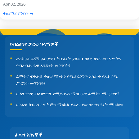
Apr 02, 2026
ተጨማሪ ያንብቡ →
የብልፅግና ፓርቲ ዓላማዎች
ጠንካራ፣ ዴሞክራሲያዊ፣ ቅቡልነት ያለው፣ ዘላቂ ሀገረ-መንግሥትና
ኅብረብሔራዊ አንድነት መገንባት፤
ልማትና ፍትሐዊ ተጠቃሚነትን የሚያረጋግጥ አካታች የኢኮኖሚ
ሥርዓት መገንባት፤
ሁለንተናዊ ብልጽግናን የሚያሰፍን ማኅበራዊ ልማትን ማረጋገጥ፤
ሀገራዊ ክብርንና ጥቅምን ማዕከል ያደረገ የውጭ ግንኙነት ማካሄድ፡፡
ፈጣን አገናኞች