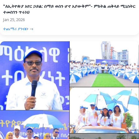
"ለኢትዮጵያ አየር ኃይል: ሰማይ ወሰን ሆኖ አያውቅም"- ምክትል ጠቅላይ ሚኒስትር
ተመስገን ጥሩነህ
Jan 25, 2026
ተጨማሪ ያንብቡ →