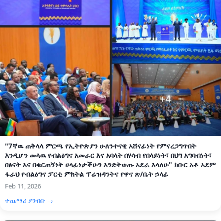
"7ኛዉ ጠቅላላ ምርጫ የኢትዮጵያን ሁለንተናዊ አሸናፊነት የምናረጋግጥበት
እንዲሆን መላዉ የብልፅግና አመራር እና አባላት በሃሳብ የበላይነት፣ በህግ አግባብነት፣
በፅናት እና በቁርጠኝነት ሀላፊነታችሁን እንድትወጡ አደራ እላለሁ" ክቡር አቶ አደም
ፋራህ የብልፅግና ፓርቲ ምክትል ፕሬዝዳንትና የዋና ጽ/ቤት ኃላፊ
Feb 11, 2026
ተጨማሪ ያንብቡ →