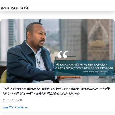
በብዛት የታዩ ዜናዎች
''እኛ እያንዳንዷን ሰከንድ እና ደቂቃ የኢትዮጲያን ብልፅግና በሚያረጋግጡ ጉዳዮች
ላይ ነው የምንሰራው!'' - ጠቅላይ ሚኒስትር ዐቢይ አሕመድ
Mar 28, 2026
ተጨማሪ ያንብቡ →