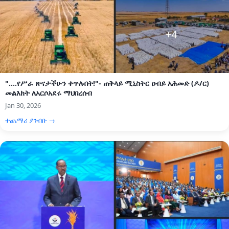
"....የሥራ ጽናታችሁን ቀጥሉበት!"- ጠቅላይ ሚኒስትር ዐብይ አሕመድ (ዶ/ር)
መልእክት ለአርሶአደሩ ማህበረሰብ
Jan 30, 2026
ተጨማሪ ያንብቡ →