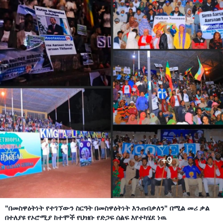
"በመስዋዕትነት የተገኘውን ስርዓት በመስዋዕትነት እንጠብቃለን" በሚል መሪ ቃል
በተለያዩ የኦሮሚያ ከተሞች የህዝቡ የድጋፍ ሰልፍ እየተካሄደ ነዉ