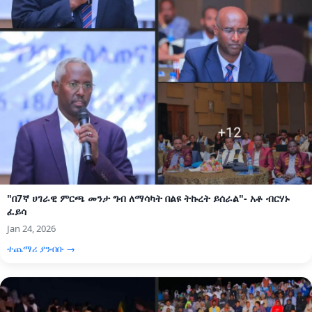
"በ7ኛ ሀገራዊ ምርጫ መንታ ግብ ለማሳካት በልዩ ትኩረት ይሰራል"- አቶ ብርሃኑ
ፈይሳ
Jan 24, 2026
ተጨማሪ ያንብቡ →