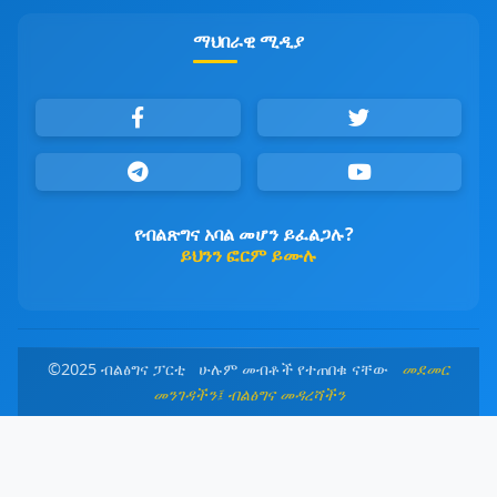
ማህበራዊ ሚዲያ
የብልጽግና አባል መሆን ይፈልጋሉ?
ይህንን ፎርም ይሙሉ
©2025 ብልፅግና ፓርቲ ሁሉም መብቶች የተጠበቁ ናቸው
መደመር
መንገዳችን፤ ብልፅግና መዳረሻችን