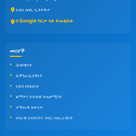
አዲስ አበባ, ኢትዮጵያ
በ Google ካርታ ላይ ይመልከቱ
መርሆች
ሕዝባዊነት
ዴሞክራሲያዊነት
የሕግ የበላይነት
ልማትና ፍትሐዊ ተጠቃሚነት
ተግባራዊ እውነታ
ሀገራዊ አንድነትና ኅብረ ብሔራዊነት