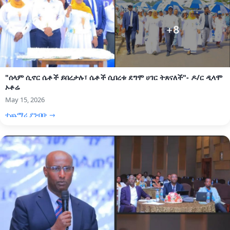
"ሰላም ሲኖር ሴቶች ይበረታሉ፣ ሴቶች ሲበረቱ ደግሞ ሀገር ትጸናለች"- ዶ/ር ዲላሞ
ኦቶሬ
May 15, 2026
ተጨማሪ ያንብቡ →