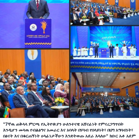
"7ኛዉ ጠቅላላ ምርጫ የኢትዮጵያን ሁለንተናዊ አሸናፊነት የምናረጋግጥበት
እንዲሆን መላዉ የብልፅግና አመራር እና አባላት በሃሳብ የበላይነት፣ በህግ አግባብነት፣
በፅናት እና በቁርጠኝነት ሀላፊነታችሁን እንድትወጡ አደራ እላለሁ" ክቡር አቶ አደም