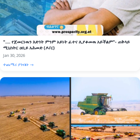
".... የጀመርነዉን እድገት ምንም አይነት ፈተና ሊያቆመዉ አይችልም"- ጠቅላይ
ሚኒስትር ዐቢይ አሕመድ (ዶ/ር)
Jan 30, 2026
ተጨማሪ ያንብቡ →