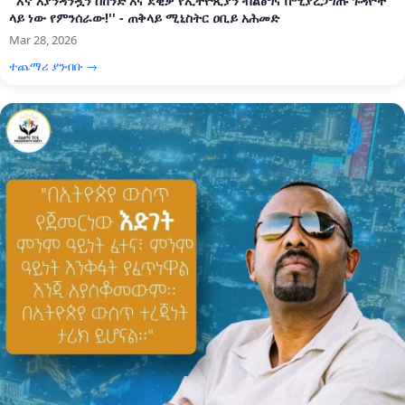
''እኛ እያንዳንዷን ሰከንድ እና ደቂቃ የኢትዮጲያን ብልፅግና በሚያረጋግጡ ጉዳዮች
ላይ ነው የምንሰራው!'' - ጠቅላይ ሚኒስትር ዐቢይ አሕመድ
Mar 28, 2026
ተጨማሪ ያንብቡ →