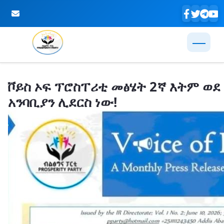
Skip to Main Content
ቮይስ ኦፍ ፕሮስፐሪቲ መፅሄት 2ኛ እትም ወደ
አንባቢያን ሊደርስ ነው!