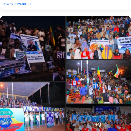
ተጨማሪ ያንብቡ →