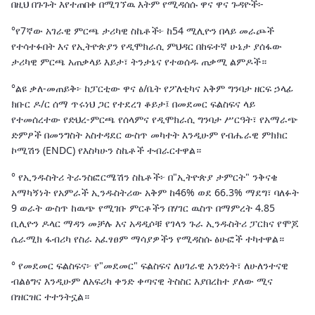
በዚህ በጉጉት እየተጠበቀ በሚገኘዉ እትም የሚዳሰሱ ዋና ዋና ጉዳዮች፡-
°የ7ኛው አገራዊ ምርጫ ታሪካዊ ስኬቶች፦ ከ54 ሚሊዮን በላይ መራጮች
የተሳተፉበት እና የኢትዮጵያን የዲሞክራሲ ምህዳር በከፍተኛ ሁኔታ ያሰፋው
ታሪካዊ ምርጫ አጠቃላይ እይታ፣ ትንታኔና የተወሰዱ ጠቃሚ ልምዶች።
°ልዩ ቃለ-መጠይቅ፦ ከፓርቲው ዋና ፅ/ቤት የፖለቲካና አቅም ግንባታ ዘርፍ ኃላፊ
ክቡር ዶ/ር ሰማ ጥሩነህ ጋር የተደረገ ቆይታ፤ በመደመር ፍልስፍና ላይ
የተመሰረተው የድህረ-ምርጫ የሰላምና የዲሞክራሲ ግንባታ ሥርዓት፣ የአማራጭ
ድምፆች በመንግስት አስተዳደር ውስጥ መካተት እንዲሁም የብሔራዊ ምክክር
ኮሚሽን (ENDC) የእስካሁን ስኬቶች ተብራርተዋል።
° የኢንዱስትሪ ትራንስፎርሜሽን ስኬቶች፦ በ"ኢትዮጵያ ታምርት" ንቅናቄ
አማካኝነት የአምራች ኢንዱስትሪው አቅም ከ46% ወደ 66.3% ማደግ፣ ባለፉት
9 ወራት ውስጥ ከዉጭ የሚገቡ ምርቶችን በሃገር ዉስጥ በማምረት 4.85
ቢሊዮን ዶላር ማዳን መቻሉ እና አዳዲሶቹ የገላን ጉራ ኢንዱስትሪ ፓርክና የሞጆ
ሴራሚክ ፋብሪካ የስራ አፈፃፀም ማሳያዎችን የሚዳስሱ ፅሁፎች ተካተዋል።
° የመደመር ፍልስፍና፦ የ"መደመር" ፍልስፍና ለሀገራዊ አንድነት፣ ለሁለንተናዊ
ብልፅግና እንዲሁም ለአፍሪካ ቀንድ ቀጣናዊ ትስስር እያበረከተ ያለው ሚና
በዝርዝር ተተንትኗል።