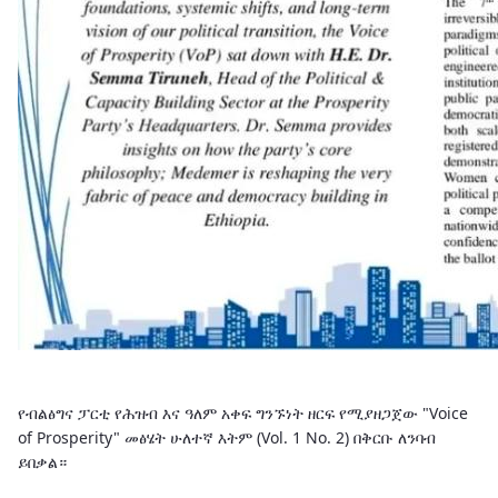
የብልፅግና ፓርቲ የሕዝብ እና ዓለም አቀፍ ግንኙነት ዘርፍ የሚያዘጋጀው "Voice
of Prosperity" መፅሄት ሁለተኛ እትም (Vol. 1 No. 2) በቅርቡ ለንባብ
ይበቃል።