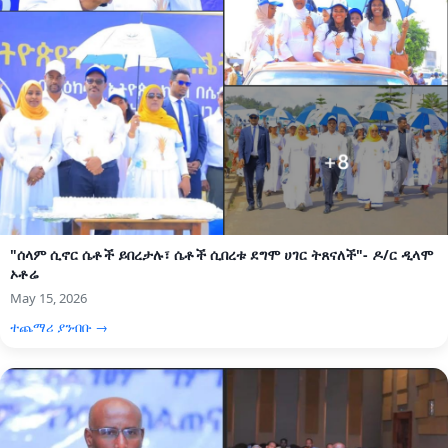
"ሰላም ሲኖር ሴቶች ይበረታሉ፣ ሴቶች ሲበረቱ ደግሞ ሀገር ትጸናለች"- ዶ/ር ዲላሞ
ኦቶሬ
May 15, 2026
ተጨማሪ ያንብቡ →