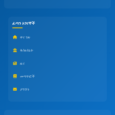
ፈጣን አገናኞች
ዋና ገጽ
ቅ/ጽ/ቤት
ዜና
መጣጥፎች
ያግኙን