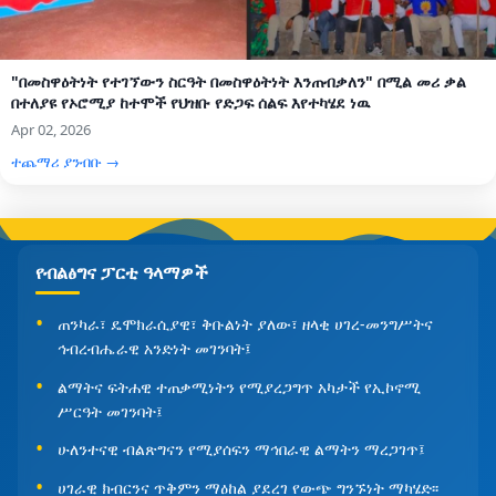
"በመስዋዕትነት የተገኘውን ስርዓት በመስዋዕትነት እንጠብቃለን" በሚል መሪ ቃል
በተለያዩ የኦሮሚያ ከተሞች የህዝቡ የድጋፍ ሰልፍ እየተካሄደ ነዉ
Apr 02, 2026
ተጨማሪ ያንብቡ →
የብልፅግና ፓርቲ ዓላማዎች
ጠንካራ፣ ዴሞክራሲያዊ፣ ቅቡልነት ያለው፣ ዘላቂ ሀገረ-መንግሥትና
ኅብረብሔራዊ አንድነት መገንባት፤
ልማትና ፍትሐዊ ተጠቃሚነትን የሚያረጋግጥ አካታች የኢኮኖሚ
ሥርዓት መገንባት፤
ሁለንተናዊ ብልጽግናን የሚያሰፍን ማኅበራዊ ልማትን ማረጋገጥ፤
ሀገራዊ ክብርንና ጥቅምን ማዕከል ያደረገ የውጭ ግንኙነት ማካሄድ፡፡