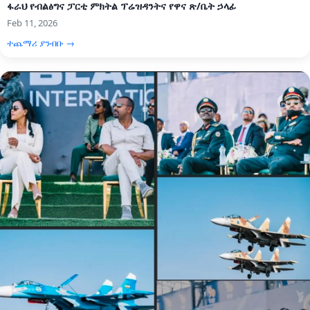
ፋራህ የብልፅግና ፓርቲ ምክትል ፕሬዝዳንትና የዋና ጽ/ቤት ኃላፊ
Feb 11, 2026
ተጨማሪ ያንብቡ →