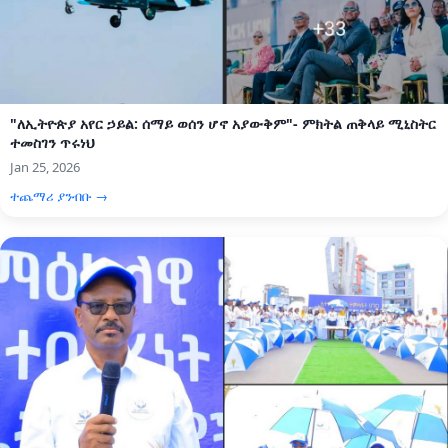
"ለኢትዮጵያ አየር ኃይል: ሰማይ ወሰን ሆኖ አያውቅም"- ምክትል ጠቅላይ ሚኒስትር
ተመስገን ጥሩነህ
Jan 25, 2026
ተጨማሪ ያንብቡ →