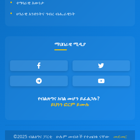
ተግባራዊ እውነታ
ሀገራዊ አንድነትና ኅብረ ብሔራዊነት
ማህበራዊ ሚዲያ
የብልጽግና አባል መሆን ይፈልጋሉ?
ይህንን ፎርም ይሙሉ
©2025 ብልፅግና ፓርቲ ሁሉም መብቶች የተጠበቁ ናቸው
መደመር