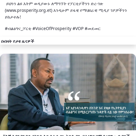
ይህንን ልዩ እትም ወዲያውኑ ለማግኘት የፓርቲያችንን ድረ-ገጽ
(www.prosperity.org.et) እንዲሁም ይፋዊ የማህበራዊ ሚዲያ ገፆቻችንን
ይከታተሉ!
#ብልፅግና_ፓርቲ #VoiceOfProsperity #VOP #መደመር
በብዛት የታዩ ዜናዎች