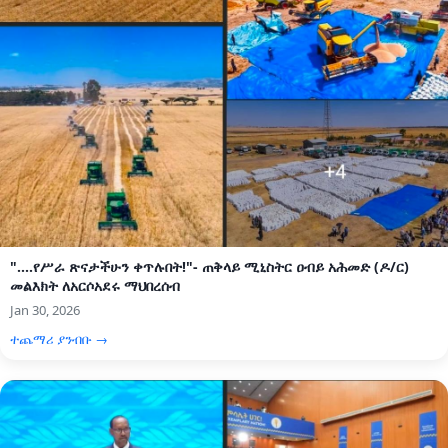
"....የሥራ ጽናታችሁን ቀጥሉበት!"- ጠቅላይ ሚኒስትር ዐብይ አሕመድ (ዶ/ር)
መልእክት ለአርሶአደሩ ማህበረሰብ
Jan 30, 2026
ተጨማሪ ያንብቡ →