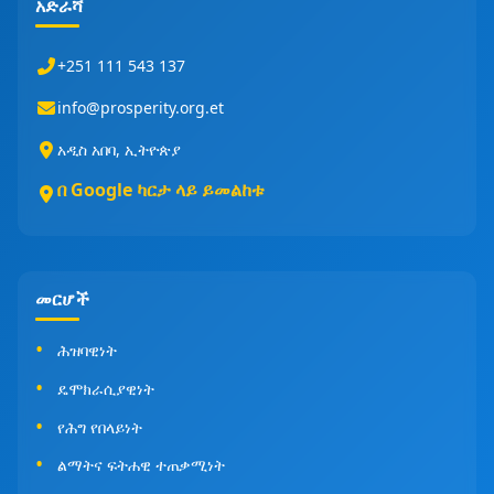
አድራሻ
+251 111 543 137
info@prosperity.org.et
አዲስ አበባ, ኢትዮጵያ
በ Google ካርታ ላይ ይመልከቱ
መርሆች
ሕዝባዊነት
ዴሞክራሲያዊነት
የሕግ የበላይነት
ልማትና ፍትሐዊ ተጠቃሚነት