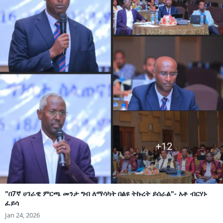
"በ7ኛ ሀገራዊ ምርጫ መንታ ግብ ለማሳካት በልዩ ትኩረት ይሰራል"- አቶ ብርሃኑ
ፈይሳ
Jan 24, 2026