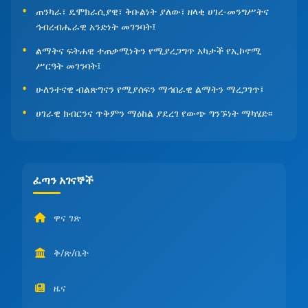
ጠንካራ፣ ዴሞክራሲያዊ፣ ቅቡልነት ያለው፣ ዘላቂ ሀገረ-መንግሥትና
ኅብረብሔራዊ አንድነት መገንባት፤
ልማትና ፍትሐዊ ተጠቃሚነትን የሚያረጋግጥ አካታች የኢኮኖሚ
ሥርዓት መገንባት፤
ሁለንተናዊ ብልጽግናን የሚያሰፍን ማኅበራዊ ልማትን ማረጋገጥ፤
ሀገራዊ ክብርንና ጥቅምን ማዕከል ያደረገ የውጭ ግንኙነት ማካሄድ፡፡
ፈጣን አገናኞች
ዋና ገጽ
ቅ/ጽ/ቤት
ዜና