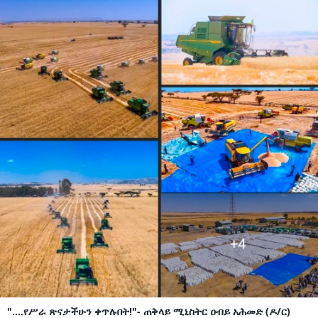
"....የሥራ ጽናታችሁን ቀጥሉበት!"- ጠቅላይ ሚኒስትር ዐብይ አሕመድ (ዶ/ር)