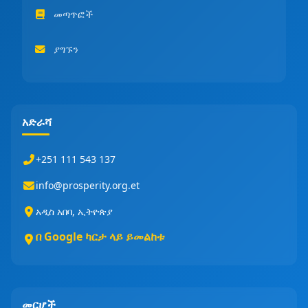
መጣጥፎች
ያግኙን
አድራሻ
+251 111 543 137
info@prosperity.org.et
አዲስ አበባ, ኢትዮጵያ
በ Google ካርታ ላይ ይመልከቱ
መርሆች