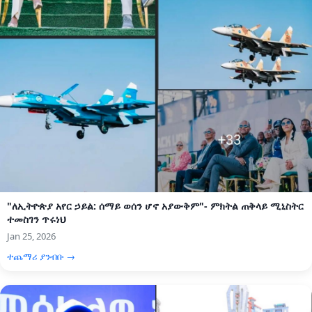
"ለኢትዮጵያ አየር ኃይል: ሰማይ ወሰን ሆኖ አያውቅም"- ምክትል ጠቅላይ ሚኒስትር
ተመስገን ጥሩነህ
Jan 25, 2026
ተጨማሪ ያንብቡ →