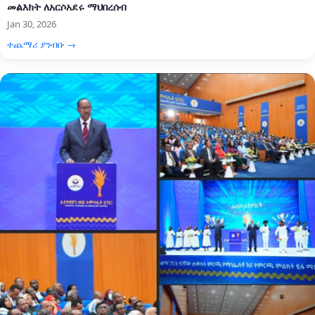
መልእክት ለአርሶአደሩ ማህበረሰብ
Jan 30, 2026
ተጨማሪ ያንብቡ →