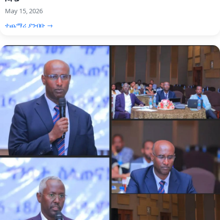
May 15, 2026
ተጨማሪ ያንብቡ →