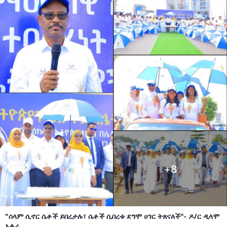
"ሰላም ሲኖር ሴቶች ይበረታሉ፣ ሴቶች ሲበረቱ ደግሞ ሀገር ትጸናለች"- ዶ/ር ዲላሞ
ኦቶሬ