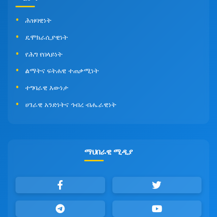
ሕዝባዊነት
ዴሞክራሲያዊነት
የሕግ የበላይነት
ልማትና ፍትሐዊ ተጠቃሚነት
ተግባራዊ እውነታ
ሀገራዊ አንድነትና ኅብረ ብሔራዊነት
ማህበራዊ ሚዲያ