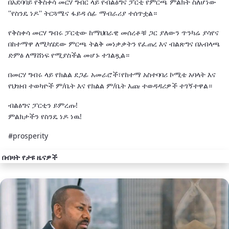
በአደባባይ የቅስቀሳ መርሃ ግብር ላይ የብልፅግና ፓርቲ የምርጫ ምልክት ስለሆነው
''የስንዴ ነዶ'' ትርጓሜና ፋይዳ ሰፊ ማብራሪያ ተሰጥቷል።
የቅስቀሳ መርሃ ግብሩ ፓርቲው ከማህበራዊ መሰረቶቹ ጋር ያለውን ጥንካሬ ያሳየና
በከተማዋ ለሚካሄደው ምርጫ ትልቅ መነቃቃትን የፈጠረ እና ብልጽግና በአብላጫ
ድምፅ ለማሸነፍ የሚያስችል መሆኑ ተገልጿል።
በመርሃ ግብሩ ላይ የክልል ደጋፊ አመራሮች፣የከተማ አስተባባሪ ኮሚቴ አባላት እና
የህዝብ ተወካዮች ም/ቤት እና የክልል ም/ቤት እጩ ተወዳዳሪዎች ተገኝተዋል።
ብልፅግና ፓርቲን ይምረጡ!
ምልክታችን የስንዴ ነዶ ነዉ!
#prosperity
በብዛት የታዩ ዜናዎች