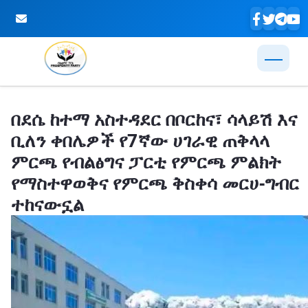
Skip to Main Content
በደሴ ከተማ አስተዳደር በቦርከና፣ ሳላይሽ እና
ቢለን ቀበሌዎች የ7ኛው ሀገራዊ ጠቅላላ
ምርጫ የብልፅግና ፓርቲ የምርጫ ምልክት
የማስተዋወቅና የምርጫ ቅስቀሳ መርሀ-ግብር
ተከናውኗል