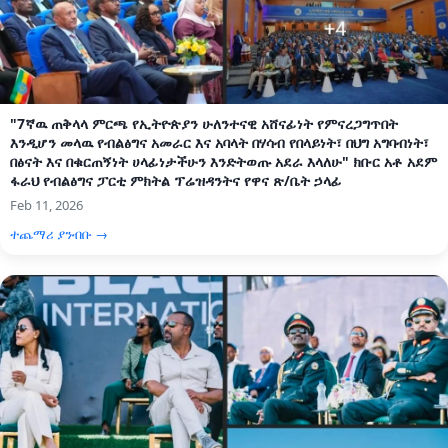
"7ኛዉ ጠቅላላ ምርጫ የኢትዮጵያን ሁለንተናዊ አሸናፊነት የምናረጋግጥበት
እንዲሆን መላዉ የብልፅግና አመራር እና አባላት በሃሳብ የበላይነት፣ በህግ አግባብነት፣
በፅናት እና በቁርጠኝነት ሀላፊነታችሁን እንድትወጡ አደራ እላለሁ" ክቡር አቶ አደም
ፋራህ የብልፅግና ፓርቲ ምክትል ፕሬዝዳንትና የዋና ጽ/ቤት ኃላፊ
Feb 11, 2026
ተጨማሪ ያንብቡ →