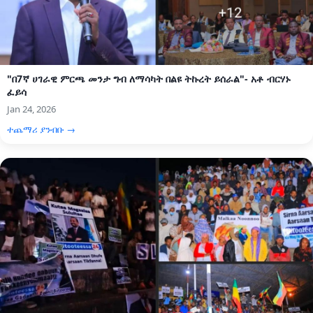
"በ7ኛ ሀገራዊ ምርጫ መንታ ግብ ለማሳካት በልዩ ትኩረት ይሰራል"- አቶ ብርሃኑ
ፈይሳ
Jan 24, 2026
ተጨማሪ ያንብቡ →