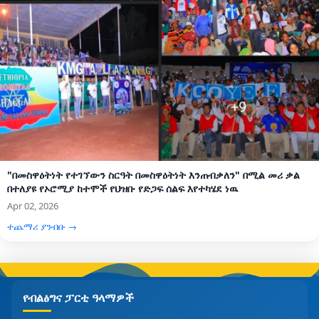
"በመስዋዕትነት የተገኘውን ስርዓት በመስዋዕትነት እንጠብቃለን" በሚል መሪ ቃል
በተለያዩ የኦሮሚያ ከተሞች የህዝቡ የድጋፍ ሰልፍ እየተካሄደ ነዉ
Apr 02, 2026
ተጨማሪ ያንብቡ →
የብልፅግና ፓርቲ ዓላማዎች