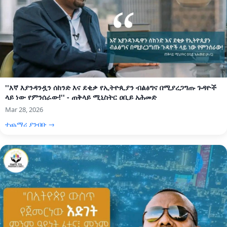
''እኛ እያንዳንዷን ሰከንድ እና ደቂቃ የኢትዮጲያን ብልፅግና በሚያረጋግጡ ጉዳዮች
ላይ ነው የምንሰራው!'' - ጠቅላይ ሚኒስትር ዐቢይ አሕመድ
Mar 28, 2026
ተጨማሪ ያንብቡ →