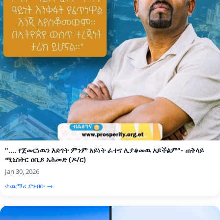
".... የጀመርነዉን እድገት ምንም አይነት ፈተና ሊያቆመዉ አይችልም"- ጠቅላይ
ሚኒስትር ዐቢይ አሕመድ (ዶ/ር)
Jan 30, 2026
ተጨማሪ ያንብቡ →