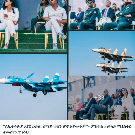
"ለኢትዮጵያ አየር ኃይል: ሰማይ ወሰን ሆኖ አያውቅም"- ምክትል ጠቅላይ ሚኒስትር
ተመስገን ጥሩነህ