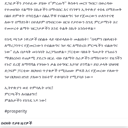
ደጋፊዎችን ያሳተፈው ይሄው የ"ምረጡኝ" ቅስቀሳ መርሃ ግብር፣ በወረዳው
የተመዘገቡ የልማት ስኬቶችን በማብሰር እና የነገዋን ኢትዮጵያ ተስፋ በማድመቅ
በልዩ ድምቀት ተካሂዷል። ሰልፈኞቹ የብልጽግና ጉዞ የጀመረውን ሁለንተናዊ
ለውጥ በማድነቅ፣ በተለይም በግብርናው ዘርፍ የታየውን ስንዴ ምርታማነት እና
የመሠረተ ልማት ዝርጋታዎችን እንደ ትልቅ ስኬት አንስተዋል።
የሰዲ ጫንቃ ነዋሪዎች በሰልፉ ላይ ባስተላለፉት መልዕክት፣ "ሰላምን በዘላቂነት
ለማረጋገጥና የጀመርነውን የብልጽግና ጉዞ ዳር ለማድረስ ምርጫችን ብልጽግና
ነው" ሲሉ በታላቅ መነሳሳት አረጋግጠዋል። ፓርቲው ባለፉት ዓመታት የገጠሩን
ማህበረሰብ ተጠቃሚ ያደረጉ ዘርፈ ብዙ የልማት ስራዎችን በማከናወን፣ የዜጎችን
የኑሮ ደረጃ ለማሻሻል የገባውን ቃል በተግባር እያሳየ ይገኛል። ይህ ታላቅ ህዝባዊ
ድጋፍም ፓርቲው ለህዝብ ጥያቄዎች የሚሰጠው ምላሽ እና የጀመረው የለውጥ
ጉዞ በህዝብ ዘንድ ያለውን ከፍተኛ ተቀባይነት የሚያሳይ ነው።
ኢትዮጵያን ወደ ተምሳሌት ሀገር!
ምርጫችን ለብልፅግና!
ምልክታችን የስንዴ ነዶ ነው!
#prosperity
በብዛት የታዩ ዜናዎች