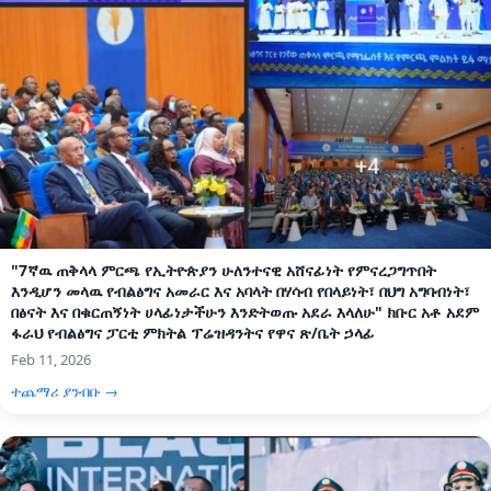
"7ኛዉ ጠቅላላ ምርጫ የኢትዮጵያን ሁለንተናዊ አሸናፊነት የምናረጋግጥበት
እንዲሆን መላዉ የብልፅግና አመራር እና አባላት በሃሳብ የበላይነት፣ በህግ አግባብነት፣
በፅናት እና በቁርጠኝነት ሀላፊነታችሁን እንድትወጡ አደራ እላለሁ" ክቡር አቶ አደም
ፋራህ የብልፅግና ፓርቲ ምክትል ፕሬዝዳንትና የዋና ጽ/ቤት ኃላፊ
Feb 11, 2026
ተጨማሪ ያንብቡ →