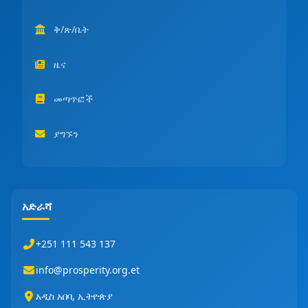
ቅ/ጽ/ቤት
ዜና
መጣጥፎች
ያግኙን
አድራሻ
+251 111 543 137
info@prosperity.org.et
አዲስ አበባ, ኢትዮጵያ