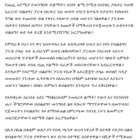
የጨፌ ኦሮሚያ የመንግስት ተቋማትና ሀብት ቋሚ ኮሚቴ ሰብሳቢ ዶክተር ገመቹ
አራርሳ፤ ብልፅግና ፓርቲ በአጭር ጊዜ ውስጥ ሀገርን ከጥፋት የታደገና የህዝብን
ትግል ወደ ተጨባጭ ድል የቀየረ የለውጥ ኃይል መሆኑን ገልጸዋል። ፓርቲው
ብቃትና የህዝብ ዉግንና ያላቸውን እጩዎች በማቅረብ የተጀመረውን ሁለንተናዊ
ብልፅግና ወደ ላቀ ደረጃ እንደሚያሸጋግር አረጋግጠዋል።
የምስራቅ ቦረና ዞን ዋና አስተዳዳሪ አቶ አብዱረዛቅ ሁሴን እና የዞኑ የብልፅግና
ፓርቲ ኃላፊ አቶ ኢብራሂም አብዲ በበኩላቸው፤ ፓርቲው የአርብቶ አደሩን
መሰረታዊ ጥያቄዎች ለመመለስ በቁርጠኝነት እየሰራ መሆኑንና ባለፉት አምስት
ዓመታት በዞኑ ተስፋ ሰጪ የልማት ስራዎች መከናወናቸውን አብራርተዋል።
እንዲሁም የኦሮሚያ ብልፅግና ፓርቲ የሴቶች አደረጃጀት ኃላፊ ወይዘሮ ሳዲያ
መሀመድ፤ ፓርቲው ኢትዮጵያን በአፍሪካና በዓለም አደባባይ አርአያ እያደረገ
መሆኑን ገልጸው፣ ህዝቡ ድምጹን ለብልፅግና እንዲሰጥ ጥሪ አቅርበዋል።
የአካባቢው አርብቶ አደር ማህበረሰብም የመሰረተ ልማት፣ የውሃ እና የእንስሳት
ጤና ችግሮቻቸው በብልፅግና መንግስት ልዩ ትኩረት ማግኘታቸውን በመጥቀስ፤
የጀመሩትን የብልፅግና ጉዞ ለማስቀጠል በምርጫው የስንዴ ነዶን ለመምረጥ
መዘጋጀታቸውን በደማቅ ሰልፍ አረጋግጠዋል።
በሌላ በኩል በቄለም ወለጋ ዞን የሰዲ ጫንቃ ወረዳ ነዋሪዎች በታላቅ የድጋፍ ሰልፍ
ለብልጽግና ፓርቲ ያላቸውን ጽኑ ድጋፍ በተግባር አሳይተዋል። በሺዎች የሚቆጠሩ