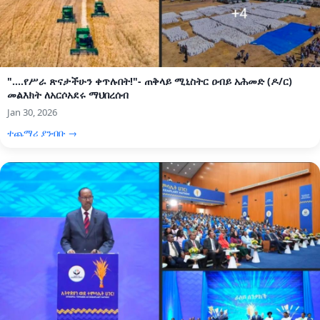
"....የሥራ ጽናታችሁን ቀጥሉበት!"- ጠቅላይ ሚኒስትር ዐብይ አሕመድ (ዶ/ር)
መልእክት ለአርሶአደሩ ማህበረሰብ
Jan 30, 2026
ተጨማሪ ያንብቡ →