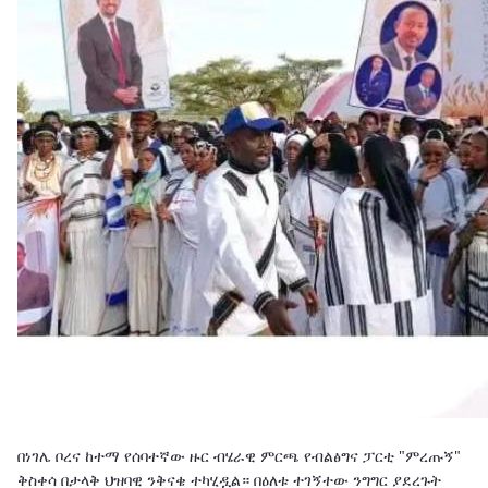
በነገሌ ቦረና ከተማ የሰባተኛው ዙር ብሄራዊ ምርጫ የብልፅግና ፓርቲ "ምረጡኝ"
ቅስቀሳ በታላቅ ህዝባዊ ንቅናቄ ተካሂዷል። በዕለቱ ተገኝተው ንግግር ያደረጉት