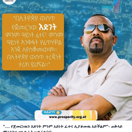
".... የጀመርነዉን እድገት ምንም አይነት ፈተና ሊያቆመዉ አይችልም"- ጠቅላይ
ሚኒስትር ዐቢይ አሕመድ (ዶ/ር)