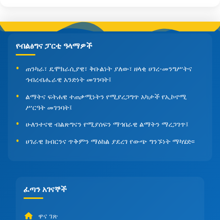
የብልፅግና ፓርቲ ዓላማዎች
ጠንካራ፣ ዴሞክራሲያዊ፣ ቅቡልነት ያለው፣ ዘላቂ ሀገረ-መንግሥትና
ኅብረብሔራዊ አንድነት መገንባት፤
ልማትና ፍትሐዊ ተጠቃሚነትን የሚያረጋግጥ አካታች የኢኮኖሚ
ሥርዓት መገንባት፤
ሁለንተናዊ ብልጽግናን የሚያሰፍን ማኅበራዊ ልማትን ማረጋገጥ፤
ሀገራዊ ክብርንና ጥቅምን ማዕከል ያደረገ የውጭ ግንኙነት ማካሄድ፡፡
ፈጣን አገናኞች
ዋና ገጽ