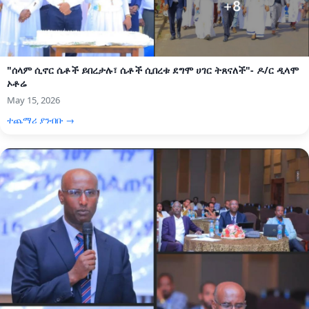
"ሰላም ሲኖር ሴቶች ይበረታሉ፣ ሴቶች ሲበረቱ ደግሞ ሀገር ትጸናለች"- ዶ/ር ዲላሞ
ኦቶሬ
May 15, 2026
ተጨማሪ ያንብቡ →