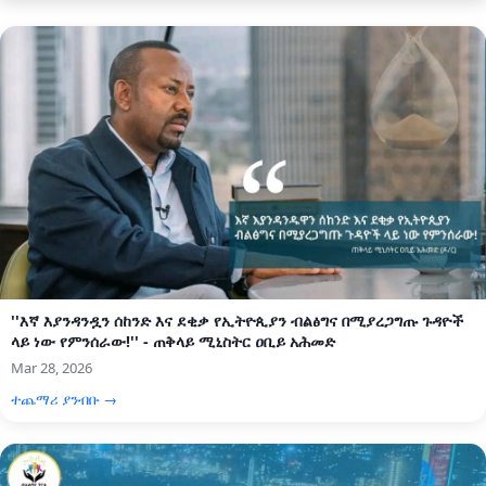
''እኛ እያንዳንዷን ሰከንድ እና ደቂቃ የኢትዮጲያን ብልፅግና በሚያረጋግጡ ጉዳዮች
ላይ ነው የምንሰራው!'' - ጠቅላይ ሚኒስትር ዐቢይ አሕመድ
Mar 28, 2026
ተጨማሪ ያንብቡ →