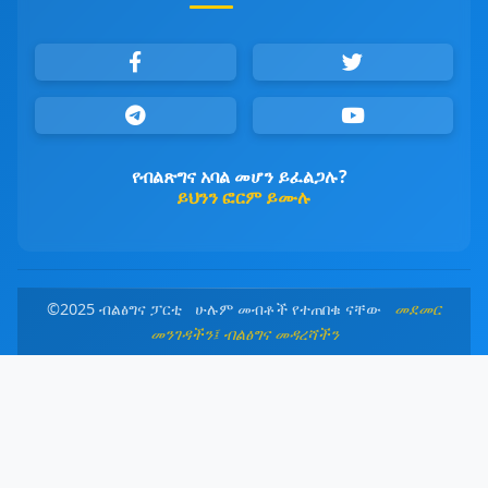
የብልጽግና አባል መሆን ይፈልጋሉ?
ይህንን ፎርም ይሙሉ
©2025 ብልፅግና ፓርቲ ሁሉም መብቶች የተጠበቁ ናቸው
መደመር
መንገዳችን፤ ብልፅግና መዳረሻችን