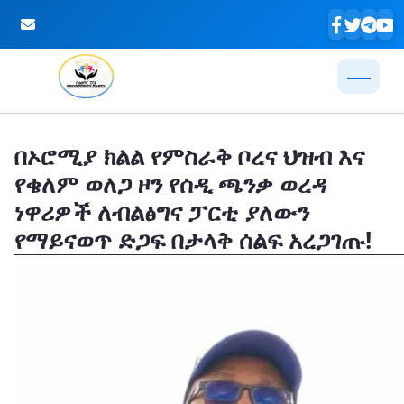
Skip to Main Content
በኦሮሚያ ክልል የምስራቅ ቦረና ህዝብ እና
የቄለም ወለጋ ዞን የሰዲ ጫንቃ ወረዳ
ነዋሪዎች ለብልፅግና ፓርቲ ያለውን
የማይናወጥ ድጋፍ በታላቅ ሰልፍ አረጋገጡ!