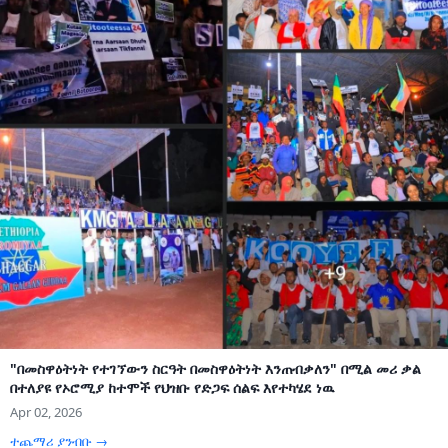
"በመስዋዕትነት የተገኘውን ስርዓት በመስዋዕትነት እንጠብቃለን" በሚል መሪ ቃል
በተለያዩ የኦሮሚያ ከተሞች የህዝቡ የድጋፍ ሰልፍ እየተካሄደ ነዉ
Apr 02, 2026
ተጨማሪ ያንብቡ →