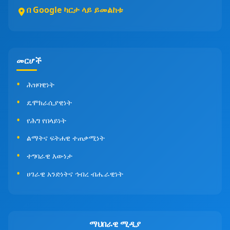
በ Google ካርታ ላይ ይመልከቱ
መርሆች
ሕዝባዊነት
ዴሞክራሲያዊነት
የሕግ የበላይነት
ልማትና ፍትሐዊ ተጠቃሚነት
ተግባራዊ እውነታ
ሀገራዊ አንድነትና ኅብረ ብሔራዊነት
ማህበራዊ ሚዲያ