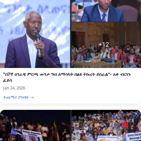
"በ7ኛ ሀገራዊ ምርጫ መንታ ግብ ለማሳካት በልዩ ትኩረት ይሰራል"- አቶ ብርሃኑ
ፈይሳ
Jan 24, 2026
ተጨማሪ ያንብቡ →