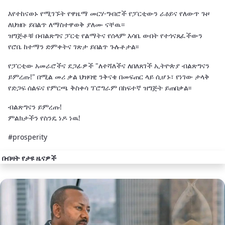
እየተከናወኑ የሚገኙት የዋዜማ መርሃ-ግብሮች የፓርቲውን ራዕይና የለውጥ ጉዞ
ለህዝቡ ይበልጥ ለማስተዋወቅ ያለሙ ናቸዉ።
ዝግጅቶቹ በብልጽግና ፓርቲ የልማትና የሰላም እሳቤ ውበት የተጎናጸፈችውን
የሮቤ ከተማን ድምቀትና ገጽታ ይበልጥ ጉሉቶታል፡፡
የፓርቲው አመራሮችና ደጋፊዎች "ለተሻለችና ለበለጸገች ኢትዮጵያ ብልጽግናን
ይምረጡ!" በሚል መሪ ቃል ህዝባዊ ንቅናቄ በመፍጠር ላይ ሲሆኑ፣ የነገው ታላቅ
የድጋፍ ሰልፍና የምርጫ ቅስቀሳ ፕሮግራም በከፍተኛ ዝግጅት ይጠበቃል፡፡
ብልጽግናን ይምረጡ!
ምልክታችን የስንዴ ነዶ ነዉ!
#prosperity
በብዛት የታዩ ዜናዎች