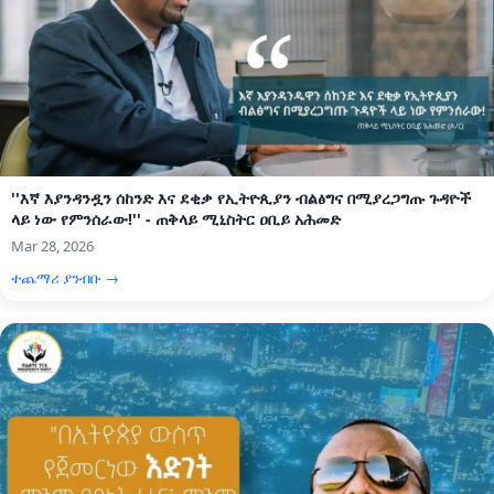
''እኛ እያንዳንዷን ሰከንድ እና ደቂቃ የኢትዮጲያን ብልፅግና በሚያረጋግጡ ጉዳዮች
ላይ ነው የምንሰራው!'' - ጠቅላይ ሚኒስትር ዐቢይ አሕመድ
Mar 28, 2026
ተጨማሪ ያንብቡ →