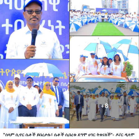
"ሰላም ሲኖር ሴቶች ይበረታሉ፣ ሴቶች ሲበረቱ ደግሞ ሀገር ትጸናለች"- ዶ/ር ዲላሞ