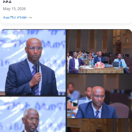
ኦቶሬ
May 15, 2026
ተጨማሪ ያንብቡ →