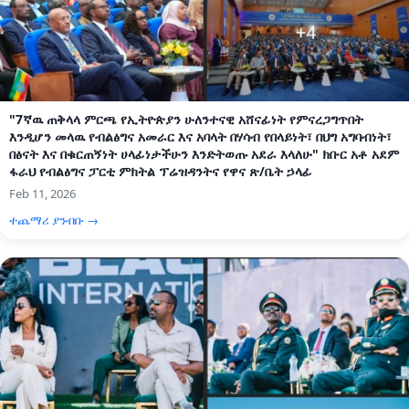
"7ኛዉ ጠቅላላ ምርጫ የኢትዮጵያን ሁለንተናዊ አሸናፊነት የምናረጋግጥበት
እንዲሆን መላዉ የብልፅግና አመራር እና አባላት በሃሳብ የበላይነት፣ በህግ አግባብነት፣
በፅናት እና በቁርጠኝነት ሀላፊነታችሁን እንድትወጡ አደራ እላለሁ" ክቡር አቶ አደም
ፋራህ የብልፅግና ፓርቲ ምክትል ፕሬዝዳንትና የዋና ጽ/ቤት ኃላፊ
Feb 11, 2026
ተጨማሪ ያንብቡ →