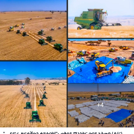
"....የሥራ ጽናታችሁን ቀጥሉበት!"- ጠቅላይ ሚኒስትር ዐብይ አሕመድ (ዶ/ር)