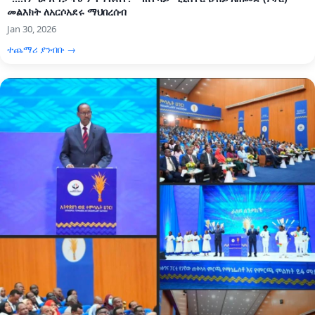
መልእክት ለአርሶአደሩ ማህበረሰብ
Jan 30, 2026
ተጨማሪ ያንብቡ →