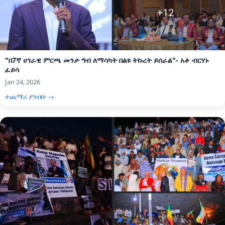
"በ7ኛ ሀገራዊ ምርጫ መንታ ግብ ለማሳካት በልዩ ትኩረት ይሰራል"- አቶ ብርሃኑ
ፈይሳ
Jan 24, 2026
ተጨማሪ ያንብቡ →