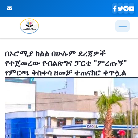
Skip to Main Content
በኦሮሚያ ክልል በሁሉም ደረጃዎች
የተጀመረው የብልጽግና ፓርቲ "ምረጡኝ"
የምርጫ ቅስቀሳ ዘመቻ ተጠናክሮ ቀጥሏል