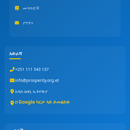
መጣጥፎች
ያግኙን
አድራሻ
+251 111 543 137
info@prosperity.org.et
አዲስ አበባ, ኢትዮጵያ
በ Google ካርታ ላይ ይመልከቱ