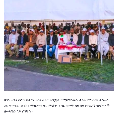
በባሌ ዞንና በሮቤ ከተማ አስተዳደር ቅንጅት የሚካሄደውን ታላቅ የምርጫ ቅስቀሳ
መርሃ-ግብር መነሻ በማድረግ፣ ዛሬ ምሽት በሮቤ ከተማ ልዩ ልዩ የዋዜማ ዝግጅቶች
በመካሄድ ላይ ይገኛሉ።