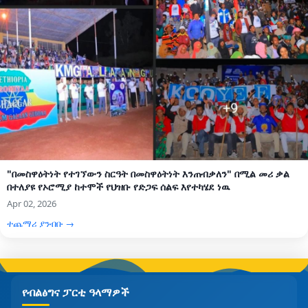
"በመስዋዕትነት የተገኘውን ስርዓት በመስዋዕትነት እንጠብቃለን" በሚል መሪ ቃል
በተለያዩ የኦሮሚያ ከተሞች የህዝቡ የድጋፍ ሰልፍ እየተካሄደ ነዉ
Apr 02, 2026
ተጨማሪ ያንብቡ →
የብልፅግና ፓርቲ ዓላማዎች