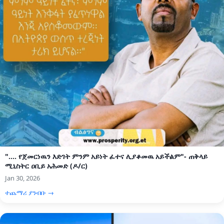
".... የጀመርነዉን እድገት ምንም አይነት ፈተና ሊያቆመዉ አይችልም"- ጠቅላይ
ሚኒስትር ዐቢይ አሕመድ (ዶ/ር)
Jan 30, 2026
ተጨማሪ ያንብቡ →