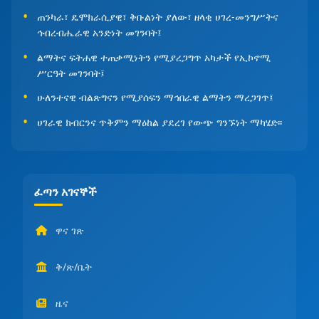
ጠንካራ፣ ዴሞክራሲያዊ፣ ቅቡልነት ያለው፣ ዘላቂ ሀገረ-መንግሥትና
ኅብረብሔራዊ አንድነት መገንባት፤
ልማትና ፍትሐዊ ተጠቃሚነትን የሚያረጋግጥ አካታች የኢኮኖሚ
ሥርዓት መገንባት፤
ሁለንተናዊ ብልጽግናን የሚያሰፍን ማኅበራዊ ልማትን ማረጋገጥ፤
ሀገራዊ ክብርንና ጥቅምን ማዕከል ያደረገ የውጭ ግንኙነት ማካሄድ፡፡
ፈጣን አገናኞች
ዋና ገጽ
ቅ/ጽ/ቤት
ዜና