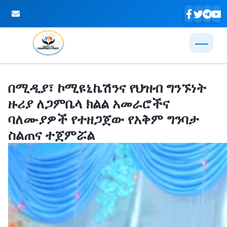
Skip to Main Content
በሚዲያ፣ ኮሚዩኒኬሽንና የህዝብ ግንኙነት
ዙሪያ ለጋምቤላ ክልል አመራሮችና
ባለሙያዎች የተዘጋጀው የአቅም ግንባታ
ስልጠና ተጀምሯል