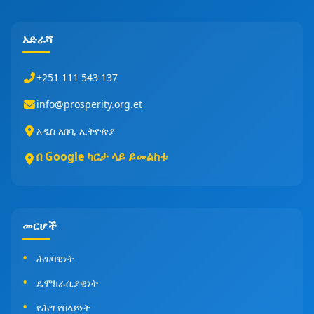
አድራሻ
+251 111 543 137
info@prosperity.org.et
አዲስ አበባ, ኢትዮጵያ
በ Google ካርታ ላይ ይመልከቱ
መርሆች
ሕዝባዊነት
ዴሞክራሲያዊነት
የሕግ የበላይነት