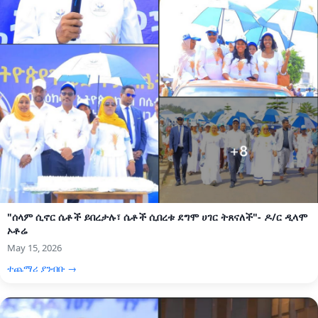
"ሰላም ሲኖር ሴቶች ይበረታሉ፣ ሴቶች ሲበረቱ ደግሞ ሀገር ትጸናለች"- ዶ/ር ዲላሞ
ኦቶሬ
May 15, 2026
ተጨማሪ ያንብቡ →