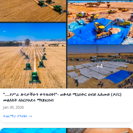
"....የሥራ ጽናታችሁን ቀጥሉበት!"- ጠቅላይ ሚኒስትር ዐብይ አሕመድ (ዶ/ር)
መልእክት ለአርሶአደሩ ማህበረሰብ
Jan 30, 2026
ተጨማሪ ያንብቡ →