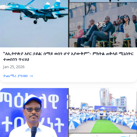
"ለኢትዮጵያ አየር ኃይል: ሰማይ ወሰን ሆኖ አያውቅም"- ምክትል ጠቅላይ ሚኒስትር
ተመስገን ጥሩነህ
Jan 25, 2026
ተጨማሪ ያንብቡ →