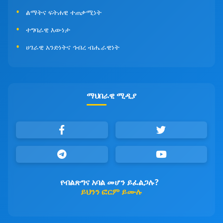
ልማትና ፍትሐዊ ተጠቃሚነት
ተግባራዊ እውነታ
ሀገራዊ አንድነትና ኅብረ ብሔራዊነት
ማህበራዊ ሚዲያ
የብልጽግና አባል መሆን ይፈልጋሉ?
ይህንን ፎርም ይሙሉ