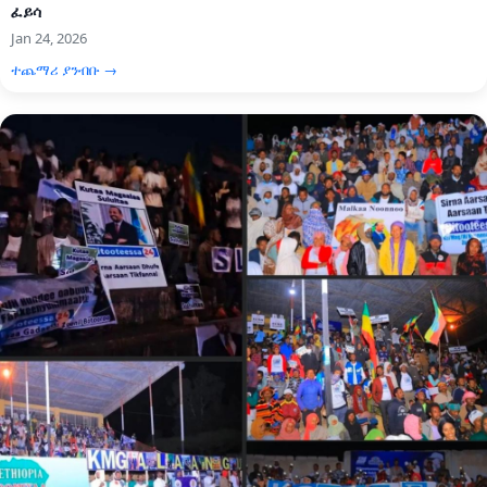
ፈይሳ
Jan 24, 2026
ተጨማሪ ያንብቡ →