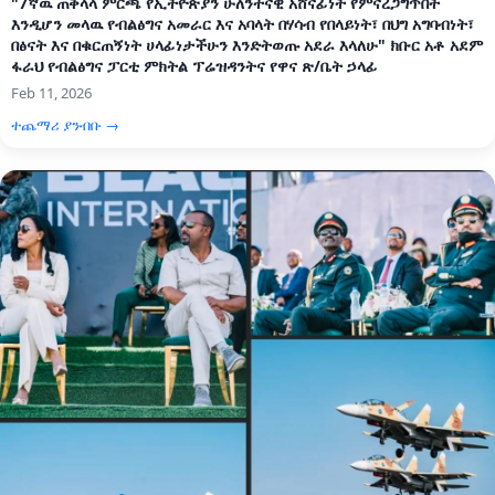
"7ኛዉ ጠቅላላ ምርጫ የኢትዮጵያን ሁለንተናዊ አሸናፊነት የምናረጋግጥበት
እንዲሆን መላዉ የብልፅግና አመራር እና አባላት በሃሳብ የበላይነት፣ በህግ አግባብነት፣
በፅናት እና በቁርጠኝነት ሀላፊነታችሁን እንድትወጡ አደራ እላለሁ" ክቡር አቶ አደም
ፋራህ የብልፅግና ፓርቲ ምክትል ፕሬዝዳንትና የዋና ጽ/ቤት ኃላፊ
Feb 11, 2026
ተጨማሪ ያንብቡ →