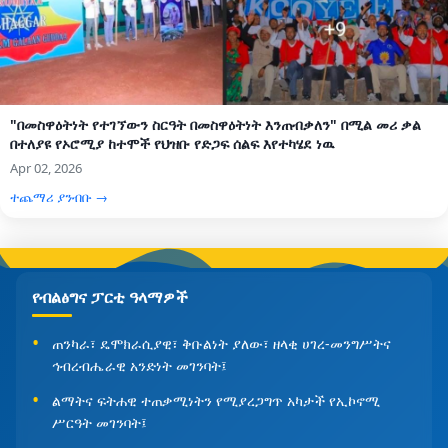
"በመስዋዕትነት የተገኘውን ስርዓት በመስዋዕትነት እንጠብቃለን" በሚል መሪ ቃል
በተለያዩ የኦሮሚያ ከተሞች የህዝቡ የድጋፍ ሰልፍ እየተካሄደ ነዉ
Apr 02, 2026
ተጨማሪ ያንብቡ →
የብልፅግና ፓርቲ ዓላማዎች
ጠንካራ፣ ዴሞክራሲያዊ፣ ቅቡልነት ያለው፣ ዘላቂ ሀገረ-መንግሥትና
ኅብረብሔራዊ አንድነት መገንባት፤
ልማትና ፍትሐዊ ተጠቃሚነትን የሚያረጋግጥ አካታች የኢኮኖሚ
ሥርዓት መገንባት፤