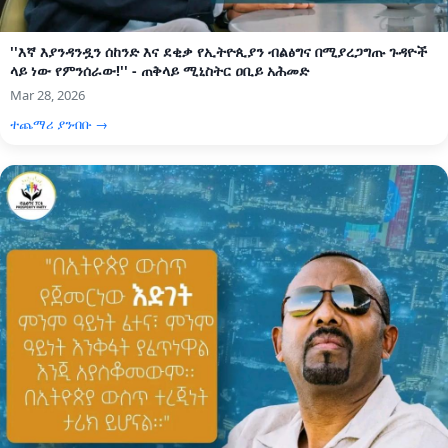
''እኛ እያንዳንዷን ሰከንድ እና ደቂቃ የኢትዮጲያን ብልፅግና በሚያረጋግጡ ጉዳዮች
ላይ ነው የምንሰራው!'' - ጠቅላይ ሚኒስትር ዐቢይ አሕመድ
Mar 28, 2026
ተጨማሪ ያንብቡ →