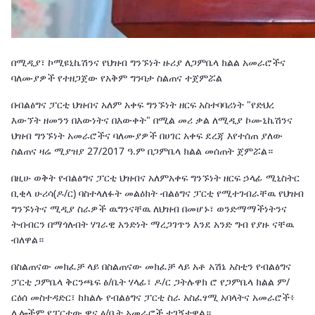
በሚዲያ፣ ኮሚዩኒኬሽንና የህዝብ ግንኙነት ዙሪያ ለጋምቤላ ክልል አመራሮችና
ባለሙያዎች የተዘጋጀው የአቅም ግንባታ ስልጠና ተጀምሯል
በብልፅግና ፓርቲ ህዝብና አለም አቀፍ ግንኙነት ዘርፍ አስተባባሪነት "የድህረ
እውኘት ዘመንን በእውነትና በእውቀት" በሚል መሪ ቃል ለሚዲያ ኮሙኒኬሽንና
ህዝብ ግንኙነት አመራሮችና ባለሙያዎች በሀገር አቀፍ ደረጃ እየተሰጠ ያለው
ስልጠና ዛሬ ሚያዝያ 27/2017 ዓ.ም በጋምቤላ ክልል መሰጠት ጀምሯል።
በዚሁ ወቅት የብልፅግና ፓርቲ ህዝብና አለምአቀፍ ግንኙነት ዘርፍ ኃላፊ ሚኒስትር
ቢቂላ ሁሪሳ(ዶ/ር) ባስተላለፉት መልዕክት ብልፅግና ፓርቲ የሚተገብራቸዉ የህዝብ
ግንኙነትና ሚዲያ ስራዎች ዉግንናቸዉ ለህዝብ በመሆኑ፣ ወንድማማችነትንና
ትብብርን በማጎለብት ሃገራዊ አንድነት ማረጋገጥን እንደ አንድ ግብ የያዙ ናቸዉ
ብለዋል።
በስልጠናው መክፈቻ ላይ በስልጠናው መክፈቻ ላይ አቶ አሽኔ አስቲን የብልፅግና
ፓርቲ ጋምቤላ ቅርንጫፍ ፅ/ቤት ሃላፊ፣ ዶ/ር ጋትሉዋክ ሮ የጋምቤላ ክልል ም/
ርዕሰ መስተዳድር፣ ከክልሉ የብልፅግና ፓርቲ ስራ አስፈፃሚ አባላትና አመራሮች፥
ሌሎችም የፓርቲው ዋና ፅ/ቤት አመራሮች ተገኝተዋል።