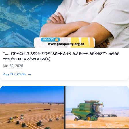
".... የጀመርነዉን እድገት ምንም አይነት ፈተና ሊያቆመዉ አይችልም"- ጠቅላይ
ሚኒስትር ዐቢይ አሕመድ (ዶ/ር)
Jan 30, 2026
ተጨማሪ ያንብቡ →