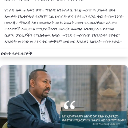
ሃገራዊ ለዉጡ እዉን ሆኖ ተግባራዊ እንቅስቃሴ በተጀመረባቸዉ ያለፉት ሰባት
አመታት የኢትዮጵያ የረዥም ጊዜ ስብራት ሆኖ የቆየዉን የጋራ ትርክት በመገንባት
በመረጃና ማስረጃ ላይ በመመስረት ድህረ እዉነት ዘመን የፈጠራቸዉን አሉታዊ
ተፅዕኖዎች ለመታገል የሚያስችለንን መሰረት ለመጣል እንዳስቻሉን የተገለፀ
ሲሆን፤ ፓርቲያችን የሚከተለዉ አዲሱ መንገድ የመሰባሰብ፣ የአንድነት፣ የፍቅር፣
አንድነት መንገድ መሆኑና ትርክታችንም መደመር እንደሆነ አፅንኦት ተሰጥቶታል።
በብዛት የታዩ ዜናዎች