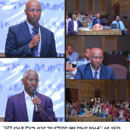
"በ7ኛ ሀገራዊ ምርጫ መንታ ግብ ለማሳካት በልዩ ትኩረት ይሰራል"- አቶ ብርሃኑ