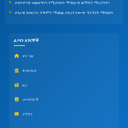
ሁለንተናዊ ብልጽግናን የሚያሰፍን ማኅበራዊ ልማትን ማረጋገጥ፤
ሀገራዊ ክብርንና ጥቅምን ማዕከል ያደረገ የውጭ ግንኙነት ማካሄድ፡፡
ፈጣን አገናኞች
ዋና ገጽ
ቅ/ጽ/ቤት
ዜና
መጣጥፎች
ያግኙን