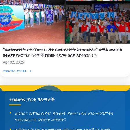
"በመስዋዕትነት የተገኘውን ስርዓት በመስዋዕትነት እንጠብቃለን" በሚል መሪ ቃል
በተለያዩ የኦሮሚያ ከተሞች የህዝቡ የድጋፍ ሰልፍ እየተካሄደ ነዉ
Apr 02, 2026
ተጨማሪ ያንብቡ →
የብልፅግና ፓርቲ ዓላማዎች
ጠንካራ፣ ዴሞክራሲያዊ፣ ቅቡልነት ያለው፣ ዘላቂ ሀገረ-መንግሥትና
ኅብረብሔራዊ አንድነት መገንባት፤
ልማትና ፍትሐዊ ተጠቃሚነትን የሚያረጋግጥ አካታች የኢኮኖሚ