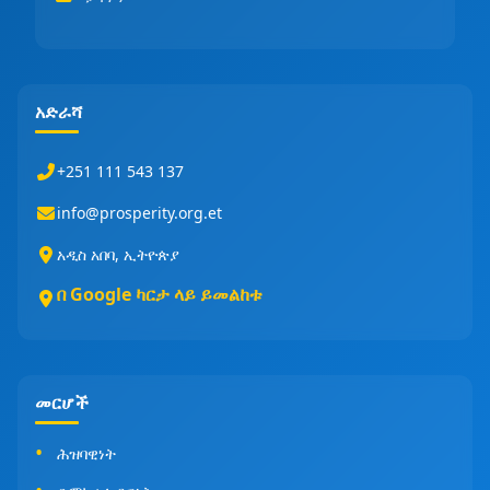
አድራሻ
+251 111 543 137
info@prosperity.org.et
አዲስ አበባ, ኢትዮጵያ
በ Google ካርታ ላይ ይመልከቱ
መርሆች
ሕዝባዊነት