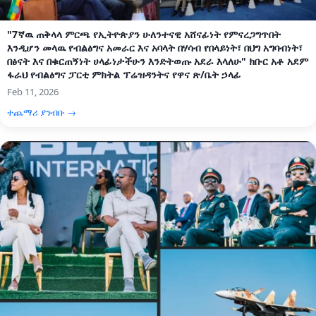
"7ኛዉ ጠቅላላ ምርጫ የኢትዮጵያን ሁለንተናዊ አሸናፊነት የምናረጋግጥበት
እንዲሆን መላዉ የብልፅግና አመራር እና አባላት በሃሳብ የበላይነት፣ በህግ አግባብነት፣
በፅናት እና በቁርጠኝነት ሀላፊነታችሁን እንድትወጡ አደራ እላለሁ" ክቡር አቶ አደም
ፋራህ የብልፅግና ፓርቲ ምክትል ፕሬዝዳንትና የዋና ጽ/ቤት ኃላፊ
Feb 11, 2026
ተጨማሪ ያንብቡ →