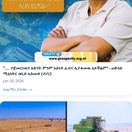
".... የጀመርነዉን እድገት ምንም አይነት ፈተና ሊያቆመዉ አይችልም"- ጠቅላይ
ሚኒስትር ዐቢይ አሕመድ (ዶ/ር)
Jan 30, 2026
ተጨማሪ ያንብቡ →