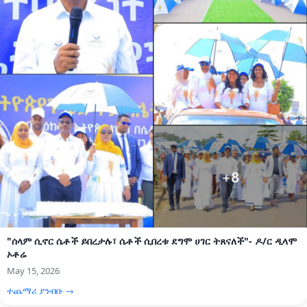
"ሰላም ሲኖር ሴቶች ይበረታሉ፣ ሴቶች ሲበረቱ ደግሞ ሀገር ትጸናለች"- ዶ/ር ዲላሞ
ኦቶሬ
May 15, 2026
ተጨማሪ ያንብቡ →