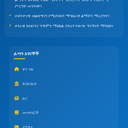
ሥርዓት መገንባት፤
ሁለንተናዊ ብልጽግናን የሚያሰፍን ማኅበራዊ ልማትን ማረጋገጥ፤
ሀገራዊ ክብርንና ጥቅምን ማዕከል ያደረገ የውጭ ግንኙነት ማካሄድ፡፡
ፈጣን አገናኞች
ዋና ገጽ
ቅ/ጽ/ቤት
ዜና
መጣጥፎች
ያግኙን