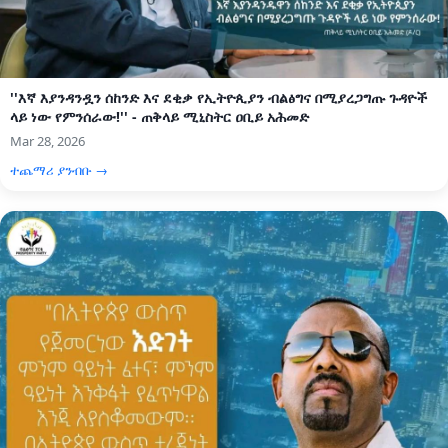
''እኛ እያንዳንዷን ሰከንድ እና ደቂቃ የኢትዮጲያን ብልፅግና በሚያረጋግጡ ጉዳዮች
ላይ ነው የምንሰራው!'' - ጠቅላይ ሚኒስትር ዐቢይ አሕመድ
Mar 28, 2026
ተጨማሪ ያንብቡ →