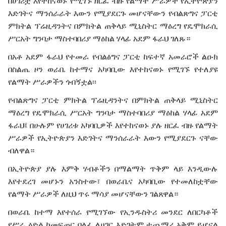
በሀገሪቷ
እየተከናወኑ
የሚገኙ
ዘርፈ
ብዙ
የልማት
ሥራዎች
የኢትዮጵያን
እድገትና
ማንሰራራት
እውን
የሚያደርጉ
መሆናቸውን
የብልጽግና
ፓርቲ
ምክትል
ፕሬዚዳንትና
በምክትል
ጠቅላይ
ሚኒስትር
ማዕረግ
የዴሞክራሲ
ሥርአት
ግንባታ
ማስተባበሪያ
ማዕከል
ሃላፊ
አደም
ፋራህ
ገለጹ።
በአቶ
አደም
ፋራህ
የተመራ
የብልፅግና
ፓርቲ
ከፍተኛ
አመራሮች
ልዑክ
በስልጤ
ዞን
ወራቤ
ከተማና
አካባቢው
እየተከናወኑ
የሚገኙ
የተለያዩ
የልማት
ሥራዎችን
ጎብኝቷል፡፡
የብልጽግና
ፓርቲ
ምክትል
ፕሬዚዳንትና
በምክትል
ጠቅላይ
ሚኒስትር
ማዕረግ
የዴሞክራሲ
ሥርአት
ግንባታ
ማስተባበሪያ
ማዕከል
ሃላፊ
አደም
ፋራህ፤
በሁሉም
የሀገሪቱ
አካባቢዎች
እየተከናወኑ
ያሉ
ዘርፈ
ብዙ
የልማት
ሥራዎች
የኢትዮጵያን
እድገትና
ማንሰራራት
እውን
የሚያደርጉ
ናቸው
ብለዋል።
በኢትዮጵያ
ያሉ
እምቅ
ሃብቶችን
በማልማት
ጥቅም
ላይ
እንዲውሉ
እየተደረገ
መሆኑን
አንስተው፣
በወራቤና
አካባቢው
የተመለከቷቸው
የልማት
ሥራዎች
ለዚህ
ጥሩ
ማሳያ
መሆናቸውን
ገልጸዋል።
በወራቤ
ከተማ
እየተሰራ
የሚገኘው
የኢንዱስትሪ
መንደር
ለበርካቶች
የሥራ
ዕድል
ከመፍጠር
ባለፈ
ለሀገር
እድገትም
ተጨማሪ
አቅም
ይሆናል