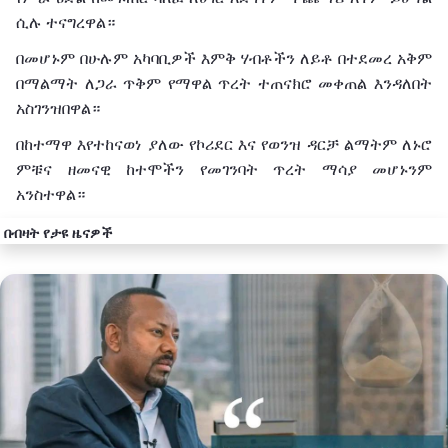
ሲሉ
ተናግረዋል።
በመሆኑም
በሁሉም
አካባቢዎች
እምቅ
ሃብቶችን
ለይቶ
በተደመረ
አቅም
በማልማት
ለጋራ
ጥቅም
የማዋል
ጥረት
ተጠናክሮ
መቀጠል
እንዳለበት
አስገንዝበዋል።
በከተማዋ
እየተከናወነ
ያለው
የኮሪደር
እና
የወንዝ
ዳርቻ
ልማትም
ለኑሮ
ምቹና
ዘመናዊ
ከተሞችን
የመገንባት
ጥረት
ማሳያ
መሆኑንም
አንስተዋል።
በብዛት የታዩ ዜናዎች