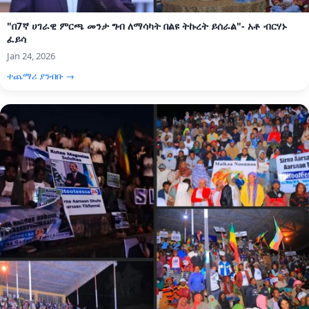
"በ7ኛ ሀገራዊ ምርጫ መንታ ግብ ለማሳካት በልዩ ትኩረት ይሰራል"- አቶ ብርሃኑ
ፈይሳ
Jan 24, 2026
ተጨማሪ ያንብቡ →