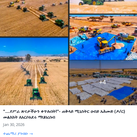
"....የሥራ ጽናታችሁን ቀጥሉበት!"- ጠቅላይ ሚኒስትር ዐብይ አሕመድ (ዶ/ር)
መልእክት ለአርሶአደሩ ማህበረሰብ
Jan 30, 2026
ተጨማሪ ያንብቡ →