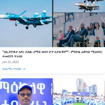
"ለኢትዮጵያ አየር ኃይል: ሰማይ ወሰን ሆኖ አያውቅም"- ምክትል ጠቅላይ ሚኒስትር
ተመስገን ጥሩነህ
Jan 25, 2026
ተጨማሪ ያንብቡ →