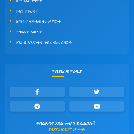
ዴሞክራሲያዊነት
የሕግ የበላይነት
ልማትና ፍትሐዊ ተጠቃሚነት
ተግባራዊ እውነታ
ሀገራዊ አንድነትና ኅብረ ብሔራዊነት
ማህበራዊ ሚዲያ
የብልጽግና አባል መሆን ይፈልጋሉ?
ይህንን ፎርም ይሙሉ