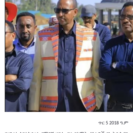
ጥር
ዓ.ም
5 2018