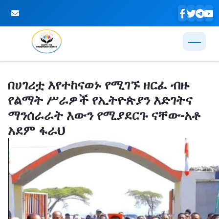
Skip to Main Content
በሀገሪቷ እየተከናወኑ የሚገኙ ዘርፈ ብዙ
የልማት ሥራዎች የኢትዮጵያን እድገትና
ማንሰራራት እውን የሚያደርጉ ናቸው-አቶ
አደም ፋራህ