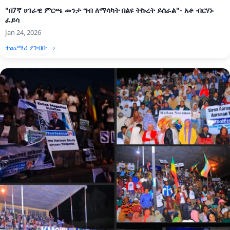
"በ7ኛ ሀገራዊ ምርጫ መንታ ግብ ለማሳካት በልዩ ትኩረት ይሰራል"- አቶ ብርሃኑ
ፈይሳ
Jan 24, 2026
ተጨማሪ ያንብቡ →