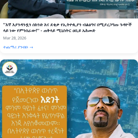
''እኛ እያንዳንዷን ሰከንድ እና ደቂቃ የኢትዮጲያን ብልፅግና በሚያረጋግጡ ጉዳዮች
ላይ ነው የምንሰራው!'' - ጠቅላይ ሚኒስትር ዐቢይ አሕመድ
Mar 28, 2026
ተጨማሪ ያንብቡ →