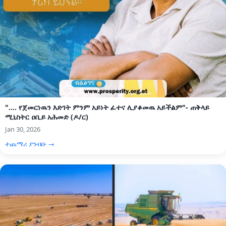
".... የጀመርነዉን እድገት ምንም አይነት ፈተና ሊያቆመዉ አይችልም"- ጠቅላይ
ሚኒስትር ዐቢይ አሕመድ (ዶ/ር)
Jan 30, 2026
ተጨማሪ ያንብቡ →