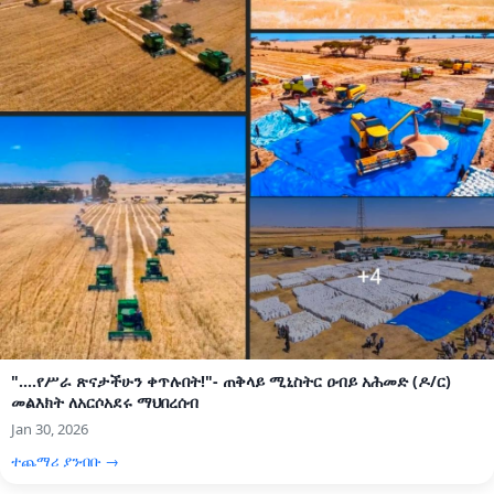
"....የሥራ ጽናታችሁን ቀጥሉበት!"- ጠቅላይ ሚኒስትር ዐብይ አሕመድ (ዶ/ር)
መልእክት ለአርሶአደሩ ማህበረሰብ
Jan 30, 2026
ተጨማሪ ያንብቡ →