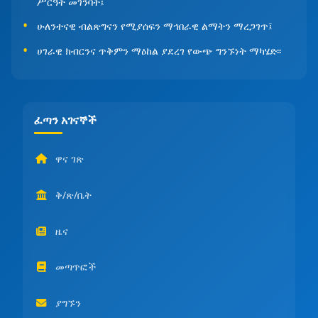
ሥርዓት መገንባት፤
ሁለንተናዊ ብልጽግናን የሚያሰፍን ማኅበራዊ ልማትን ማረጋገጥ፤
ሀገራዊ ክብርንና ጥቅምን ማዕከል ያደረገ የውጭ ግንኙነት ማካሄድ፡፡
ፈጣን አገናኞች
ዋና ገጽ
ቅ/ጽ/ቤት
ዜና
መጣጥፎች
ያግኙን