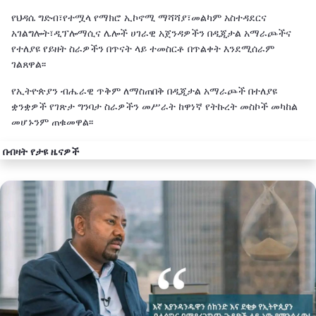
የህዳሴ ግድብ፣የተሟላ የማክሮ ኢኮኖሚ ማሻሻያ፣መልካም አስተዳደርና
አገልግሎት፣ዲፕሎማሲና ሌሎች ሀገራዊ አጀንዳዎችን በዲጂታል አማራጮችና
የተለያዩ የይዘት ስራዎችን በጥናት ላይ ተመስርቶ በጥልቀት እንደሚሰራም
ገልጸዋል፡፡
የኢትዮጵያን ብሔራዊ ጥቅም ለማስጠበቅ በዲጂታል አማራጮች በተለያዩ
ቋንቋዎች የገጽታ ግንባታ ስራዎችን መሥራት ከዋነኛ የትኩረት መስኮች መካከል
መሆኑንም ጠቁመዋል፡፡
በብዛት የታዩ ዜናዎች