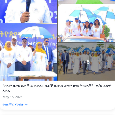
"ሰላም ሲኖር ሴቶች ይበረታሉ፣ ሴቶች ሲበረቱ ደግሞ ሀገር ትጸናለች"- ዶ/ር ዲላሞ
ኦቶሬ
May 15, 2026
ተጨማሪ ያንብቡ →