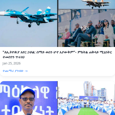
"ለኢትዮጵያ አየር ኃይል: ሰማይ ወሰን ሆኖ አያውቅም"- ምክትል ጠቅላይ ሚኒስትር
ተመስገን ጥሩነህ
Jan 25, 2026
ተጨማሪ ያንብቡ →