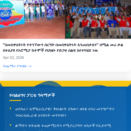
"በመስዋዕትነት የተገኘውን ስርዓት በመስዋዕትነት እንጠብቃለን" በሚል መሪ ቃል
በተለያዩ የኦሮሚያ ከተሞች የህዝቡ የድጋፍ ሰልፍ እየተካሄደ ነዉ
Apr 02, 2026
ተጨማሪ ያንብቡ →
የብልፅግና ፓርቲ ዓላማዎች
ጠንካራ፣ ዴሞክራሲያዊ፣ ቅቡልነት ያለው፣ ዘላቂ ሀገረ-መንግሥትና
ኅብረብሔራዊ አንድነት መገንባት፤
ልማትና ፍትሐዊ ተጠቃሚነትን የሚያረጋግጥ አካታች የኢኮኖሚ