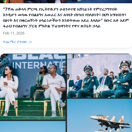
"7ኛዉ ጠቅላላ ምርጫ የኢትዮጵያን ሁለንተናዊ አሸናፊነት የምናረጋግጥበት
እንዲሆን መላዉ የብልፅግና አመራር እና አባላት በሃሳብ የበላይነት፣ በህግ አግባብነት፣
በፅናት እና በቁርጠኝነት ሀላፊነታችሁን እንድትወጡ አደራ እላለሁ" ክቡር አቶ አደም
ፋራህ የብልፅግና ፓርቲ ምክትል ፕሬዝዳንትና የዋና ጽ/ቤት ኃላፊ
Feb 11, 2026
ተጨማሪ ያንብቡ →