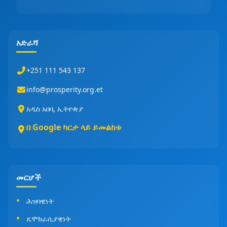
አድራሻ
+251 111 543 137
info@prosperity.org.et
አዲስ አበባ, ኢትዮጵያ
በ Google ካርታ ላይ ይመልከቱ
መርሆች
ሕዝባዊነት
ዴሞክራሲያዊነት