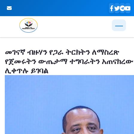
Skip to Main Content
መገናኛ ብዙሃን የጋራ ትርክትን ለማስረጽ
የጀመሩትን ውጤታማ ተግባራትን አጠናክረው
ሊቀጥሉ ይገባል