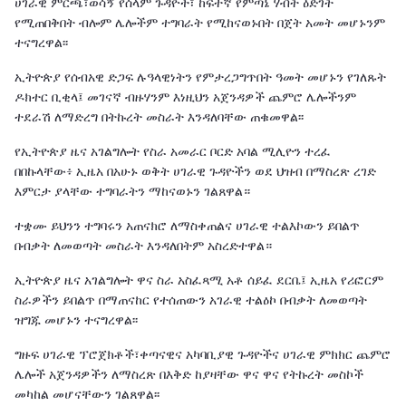
ሀገራዊ ምርጫ፣ወሳኝ የሰላም ጉዳዮች፣ ከፍተኛ የምጣኔ ሃብት ዕድገት
የሚጠበቅበት ብሎም ሌሎችም ተግባራት የሚከናወኑበት በጀት አመት መሆኑንም
ተናግረዋል፡፡
ኢትዮጵያ የሰብአዊ ድጋፍ ሉዓላዊነትን የምታረጋግጥበት ዓመት መሆኑን የገለጹት
ዶክተር ቢቂላ፤ መገናኛ ብዙሃንም እነዚህን አጀንዳዎች ጨምሮ ሌሎችንም
ተደራሽ ለማድረግ በትኩረት መስራት እንዳለባቸው ጠቁመዋል፡፡
የኢትዮጵያ ዜና አገልግሎት የስራ አመራር ቦርድ አባል ሚሊዮን ተረፈ
በበኩላቸው፥ ኢዜአ በአሁኑ ወቅት ሀገራዊ ጉዳዮችን ወደ ህዝብ በማስረጽ ረገድ
እምርታ ያላቸው ተግባራትን ማከናወኑን ገልጸዋል።
ተቋሙ ይህንን ተግባሩን አጠናክሮ ለማስቀጠልና ሀገራዊ ተልእኮውን ይበልጥ
በብቃት ለመወጣት መስራት እንዳለበትም አስረድተዋል።
ኢትዮጵያ ዜና አገልግሎት ዋና ስራ አስፈጻሚ አቶ ሰይፈ ደርቤ፤ ኢዜአ የሪፎርም
ስራዎችን ይበልጥ በማጠናከር የተሰጠውን አገራዊ ተልዕኮ በብቃት ለመወጣት
ዝግጁ መሆኑን ተናግረዋል፡፡
ግዙፍ ሀገራዊ ፕሮጀክቶች፣ቀጣናዊና አካባቢያዊ ጉዳዮችና ሀገራዊ ምክክር ጨምሮ
ሌሎች አጀንዳዎችን ለማስረጽ በእቅድ ከያዛቸው ዋና ዋና የትኩረት መስኮች
መካከል መሆናቸውን ገልጸዋል፡፡