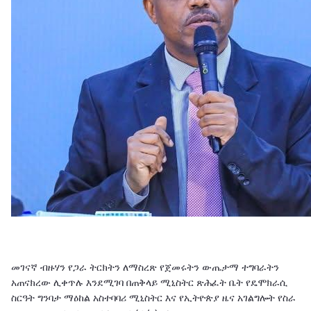
መገናኛ ብዙሃን የጋራ ትርክትን ለማስረጽ የጀመሩትን ውጤታማ ተግባራትን
አጠናክረው ሊቀጥሉ እንደሚገባ በጠቅላይ ሚኒስትር ጽሕፈት ቤት የዴሞክራሲ
ስርዓት ግንባታ ማዕከል አስተባባሪ ሚኒስትር እና የኢትዮጵያ ዜና አገልግሎት የስራ