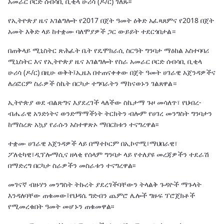
አመራር ቦርድ ሰብሳቢ ቢቂላ ሁሪሳ (ዶ/ር) ገለጹ፡፡
የኢትዮጵያ ዜና አገልግሎት የ2017 በጀት ዓመት ዕቅድ አፈጻጸምና የ2018 በጀት
አመት እቅድ ላይ ከተቋሙ ባለሞያዎች ጋር ውይይት ተደርጎበታል።
በጠቅላይ ሚኒስትር ጽሕፈት ቤት የዴሞክራሲ ስርዓት ግንባታ ማዕከል አስተባባሪ
ሚኒስትር እና የኢትዮጵያ ዜና አገልግሎት የስራ አመራር ቦርድ ሰብሳቢ ቢቂላ
ሁሪሳ (ዶ/ር) በዚሁ ወቅት፤ኢዜአ በተጠናቀቀው በጀት ዓመት ሀገራዊ አጀንዳዎችና
ለሪፎርም ስራዎች ስኬት በርካታ ተግባራትን ማከናወኑን ገልጸዋል።
ኢትዮጵያ ወደ ብልጽግና እያደረገች ላለችው ስኬታማ ጉዞ መሳለጥ፣ የህብረ-
ብሔራዊ አንድነትና ወንድማማችነት ትርክትን ብሎም የሀገረ መንግስት ግንባታን
ከማስረጽ አኳያ የራሱን አስተዋጽኦ ማበርከቱን ተናግረዋል፡፡
ተቋሙ ሀገራዊ አጀንዳዎች ላይ በማተኮርም በኢኮኖሚ፣ማህበራዊ፣
ፖለቲካዊ፣ዲፕሎማሲና ዘላቂ የሰላም ግንባታ ላይ የተለያዩ መረጃዎችን ተደራሽ
በማድረግ በርካታ ስራዎችን መስራቱን ተናግረዋል፡፡
መገናኛ ብዙሃን መንግስት ትኩረት ያደረገችባቸውን ትላልቅ ጉዳዮች ማጉላት
እንዳለባቸው ጠቁመው፤የህዳሴ ግድብን ጨምሮ ሌሎች ግዙፍ ፕሮጀክቶች
የሚመረቁበት ዓመት መሆኑን ጠቁመዋል፡፡