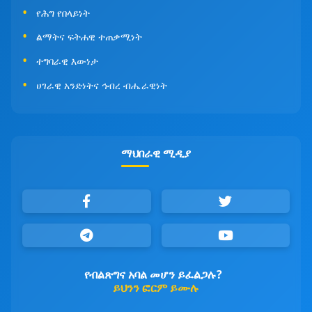
የሕግ የበላይነት
ልማትና ፍትሐዊ ተጠቃሚነት
ተግባራዊ እውነታ
ሀገራዊ አንድነትና ኅብረ ብሔራዊነት
ማህበራዊ ሚዲያ
የብልጽግና አባል መሆን ይፈልጋሉ?
ይህንን ፎርም ይሙሉ