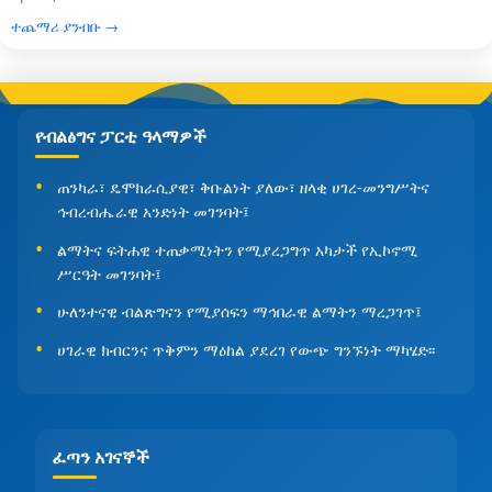
ተጨማሪ ያንብቡ →
የብልፅግና ፓርቲ ዓላማዎች
ጠንካራ፣ ዴሞክራሲያዊ፣ ቅቡልነት ያለው፣ ዘላቂ ሀገረ-መንግሥትና
ኅብረብሔራዊ አንድነት መገንባት፤
ልማትና ፍትሐዊ ተጠቃሚነትን የሚያረጋግጥ አካታች የኢኮኖሚ
ሥርዓት መገንባት፤
ሁለንተናዊ ብልጽግናን የሚያሰፍን ማኅበራዊ ልማትን ማረጋገጥ፤
ሀገራዊ ክብርንና ጥቅምን ማዕከል ያደረገ የውጭ ግንኙነት ማካሄድ፡፡
ፈጣን አገናኞች