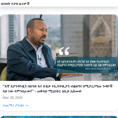
በብዛት የታዩ ዜናዎች
''እኛ እያንዳንዷን ሰከንድ እና ደቂቃ የኢትዮጲያን ብልፅግና በሚያረጋግጡ ጉዳዮች
ላይ ነው የምንሰራው!'' - ጠቅላይ ሚኒስትር ዐቢይ አሕመድ
Mar 28, 2026
ተጨማሪ ያንብቡ →