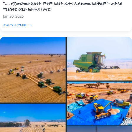
".... የጀመርነዉን እድገት ምንም አይነት ፈተና ሊያቆመዉ አይችልም"- ጠቅላይ
ሚኒስትር ዐቢይ አሕመድ (ዶ/ር)
Jan 30, 2026
ተጨማሪ ያንብቡ →