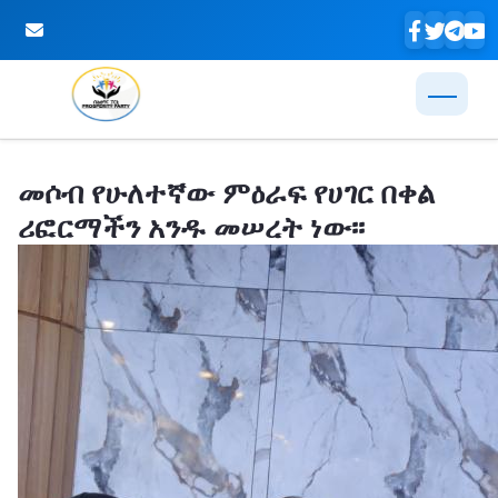
Skip to Main Content
መሶብ የሁለተኛው ምዕራፍ የሀገር በቀል
ሪፎርማችን አንዱ መሠረት ነው፡፡