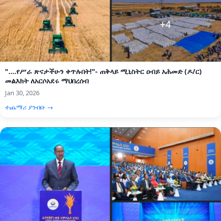
"....የሥራ ጽናታችሁን ቀጥሉበት!"- ጠቅላይ ሚኒስትር ዐብይ አሕመድ (ዶ/ር)
መልእክት ለአርሶአደሩ ማህበረሰብ
Jan 30, 2026
ተጨማሪ ያንብቡ →