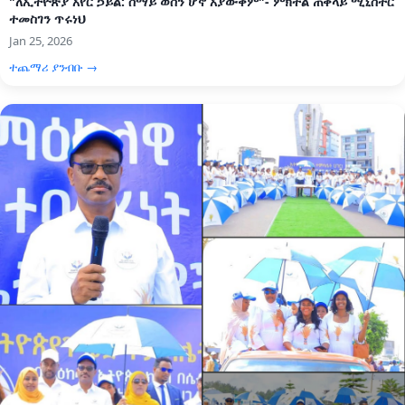
"ለኢትዮጵያ አየር ኃይል: ሰማይ ወሰን ሆኖ አያውቅም"- ምክትል ጠቅላይ ሚኒስትር
ተመስገን ጥሩነህ
Jan 25, 2026
ተጨማሪ ያንብቡ →