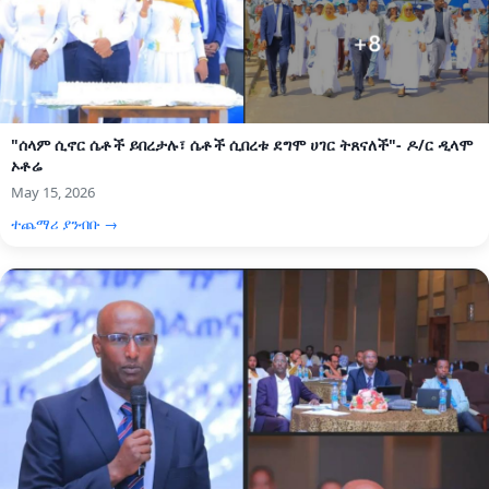
"ሰላም ሲኖር ሴቶች ይበረታሉ፣ ሴቶች ሲበረቱ ደግሞ ሀገር ትጸናለች"- ዶ/ር ዲላሞ
ኦቶሬ
May 15, 2026
ተጨማሪ ያንብቡ →