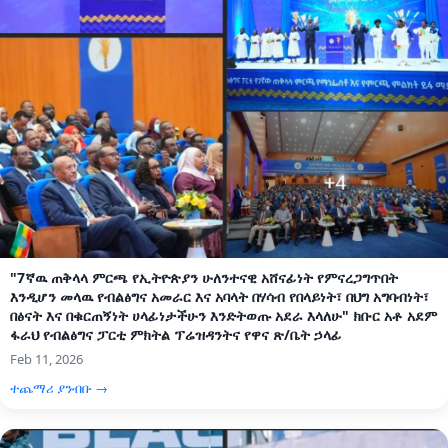
"7ኛዉ ጠቅላላ ምርጫ የኢትዮጵያን ሁለንተናዊ አሸናፊነት የምናረጋግጥበት
እንዲሆን መላዉ የብልፅግና አመራር እና አባላት በሃሳብ የበላይነት፣ በህግ አግባብነት፣
በፅናት እና በቁርጠኝነት ሀላፊነታችሁን እንድትወጡ አደራ እላለሁ" ክቡር አቶ አደም
ፋራህ የብልፅግና ፓርቲ ምክትል ፕሬዝዳንትና የዋና ጽ/ቤት ኃላፊ
Feb 11, 2026
ተጨማሪ ያንብቡ →