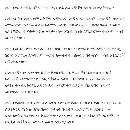
መሶብ የሁለተኛው ምዕራፍ የሀገር በቀል ሪፎርማችን አንዱ መሠረት ነው፡፡
የመንግስትን የመፈጸም አቅምን ለማሳደግ፣ ለማፋጠን ብሎም የተቋማት ግንባታን
ለማጠናከር ማዕከሉ ትልቅ አቅምን ይፈጥራል፡፡ ለዓመታት በአገልግሎት አሰጣጥ
ላይ የሚነሱ ጥያቄዎችን ለመፍታት በመንግስት በኩል ለሚደረገው ጥረትም ወሳኝ
እርምጃ ነው።
መሶብ ውብና ምቹ የሥራ ከባቢ፣ ሀገር በቀል የአገልግሎት ማሳለጫ የቴክኖሎጂ
ስርዓትን ያሟላ እንዲሁም ሙያዊ እውቀትና ክህሎትን በተላበሱ ወጣት አገልጋዮች
የሚመራ ነው።
የአንድ ማዕከል አገልግሎቱ ጎታች የቢሮክራሲ ሂደቶችን በመቀነስ፣ ብልሹ
አሰራሮችን በማስወገድ፣ ለኢንቨስትመንትና ንግድ ምቹ ሁኔታ በመፍጠር
ለሀገራችን የኢኮኖሚ እድገት እና መዳረሻችን ለሆነው ብልጽግና ከፍተኛ
አስተዋፅዖ ያበረክታል።
መሶብ የመሰባሰብ፣ የመካፈል እንዲሁም የመደመር በረከት ህያው አብነት ነው።
ይህ የአንድ ማዕከል አገልግሎት የታላቁ ጉዟችን አንድ ደማቅ ዘርፍ ነው።
አገልግሎትን እያዘመንን ቅሬታዎችን እየፈታን ከሀገር የተሻገረ ምሳሌ የሚሆን
የሲቪል ሰርቪስ አገልግሎት ዕውን እናደርጋለን።