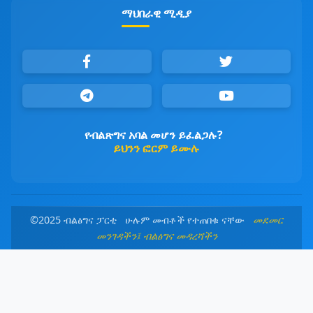
ማህበራዊ ሚዲያ
የብልጽግና አባል መሆን ይፈልጋሉ?
ይህንን ፎርም ይሙሉ
©2025 ብልፅግና ፓርቲ ሁሉም መብቶች የተጠበቁ ናቸው
መደመር
መንገዳችን፤ ብልፅግና መዳረሻችን