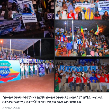
"በመስዋዕትነት የተገኘውን ስርዓት በመስዋዕትነት እንጠብቃለን" በሚል መሪ ቃል
በተለያዩ የኦሮሚያ ከተሞች የህዝቡ የድጋፍ ሰልፍ እየተካሄደ ነዉ
Apr 02, 2026