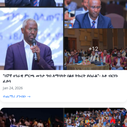
"በ7ኛ ሀገራዊ ምርጫ መንታ ግብ ለማሳካት በልዩ ትኩረት ይሰራል"- አቶ ብርሃኑ
ፈይሳ
Jan 24, 2026
ተጨማሪ ያንብቡ →