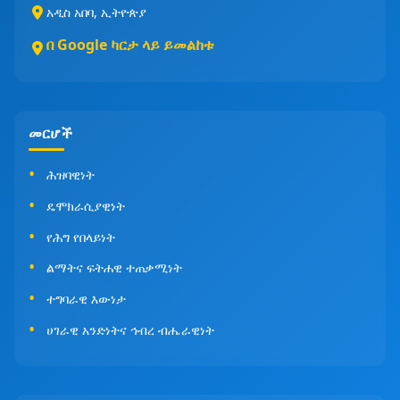
አዲስ አበባ, ኢትዮጵያ
በ Google ካርታ ላይ ይመልከቱ
መርሆች
ሕዝባዊነት
ዴሞክራሲያዊነት
የሕግ የበላይነት
ልማትና ፍትሐዊ ተጠቃሚነት
ተግባራዊ እውነታ
ሀገራዊ አንድነትና ኅብረ ብሔራዊነት