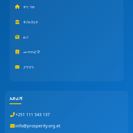
ዋና ገጽ
ቅ/ጽ/ቤት
ዜና
መጣጥፎች
ያግኙን
አድራሻ
+251 111 543 137
info@prosperity.org.et