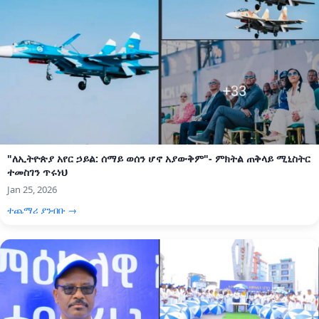
"ለኢትዮጵያ አየር ኃይል: ሰማይ ወሰን ሆኖ አያውቅም"- ምክትል ጠቅላይ ሚኒስትር
ተመስገን ጥሩነህ
Jan 25, 2026
ተጨማሪ ያንብቡ →