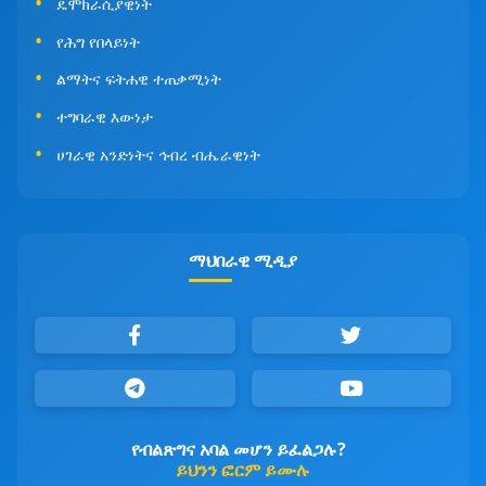
ዴሞክራሲያዊነት
የሕግ የበላይነት
ልማትና ፍትሐዊ ተጠቃሚነት
ተግባራዊ እውነታ
ሀገራዊ አንድነትና ኅብረ ብሔራዊነት
ማህበራዊ ሚዲያ
የብልጽግና አባል መሆን ይፈልጋሉ?
ይህንን ፎርም ይሙሉ