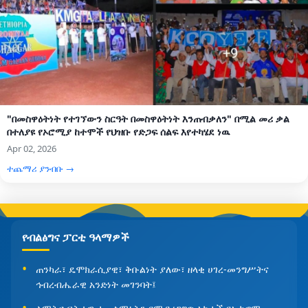
"በመስዋዕትነት የተገኘውን ስርዓት በመስዋዕትነት እንጠብቃለን" በሚል መሪ ቃል
በተለያዩ የኦሮሚያ ከተሞች የህዝቡ የድጋፍ ሰልፍ እየተካሄደ ነዉ
Apr 02, 2026
ተጨማሪ ያንብቡ →
የብልፅግና ፓርቲ ዓላማዎች
ጠንካራ፣ ዴሞክራሲያዊ፣ ቅቡልነት ያለው፣ ዘላቂ ሀገረ-መንግሥትና
ኅብረብሔራዊ አንድነት መገንባት፤