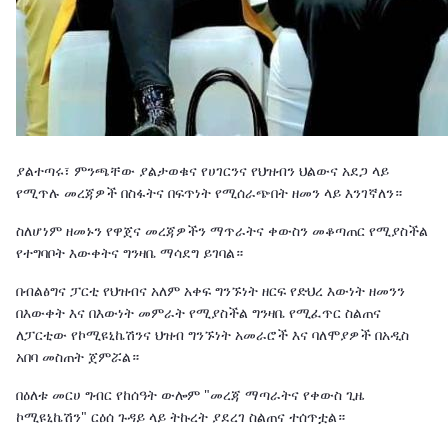
ያልተጣሩ፣ ምንጫቸው ያልታወቁና የሀገርንና የህዝብን ህልውና አደጋ ላይ
የሚጥሉ መረጃዎች በስፋትና በፍጥነት የሚሰራጭበት ዘመን ላይ እንገኛለን።
ስለሆነም ዘመኑን የዋጀና መረጃዎችን ማጥራትና ቀውስን መቆጣጠር የሚያስችል
የተግባቦት እውቀትና ግንዛቤ ማሳደግ ይገባል።
በብልፅግና ፓርቲ የህዝብና አለም አቀፍ ግንኙነት ዘርፍ የድህረ እውነት ዘመንን
በእውቀት እና በእውነት መምራት የሚያስችል ግንዛቤ የሚፈጥር ስልጠና
ለፓርቲው የኮሚዩኒኬሽንና ህዝብ ግንኙነት አመራሮች እና ባለሞያዎች በአዲስ
አበባ መስጠት ጀምሯል።
በዕለቱ መርሀ ግብር የከሰዓት ውሎም "መረጃ ማጣራትና የቀውስ ጊዜ
ኮሚዩኒኬሽን" ርዕሰ ጉዳይ ላይ ትኩረት ያደረገ ስልጠና ተሰጥቷል።