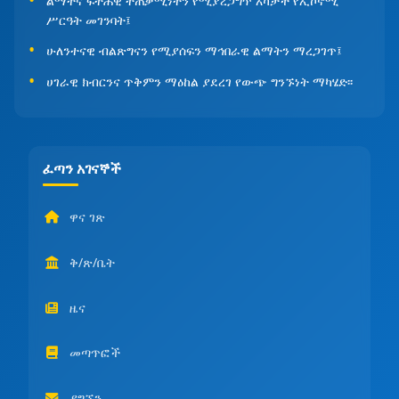
ልማትና ፍትሐዊ ተጠቃሚነትን የሚያረጋግጥ አካታች የኢኮኖሚ
ሥርዓት መገንባት፤
ሁለንተናዊ ብልጽግናን የሚያሰፍን ማኅበራዊ ልማትን ማረጋገጥ፤
ሀገራዊ ክብርንና ጥቅምን ማዕከል ያደረገ የውጭ ግንኙነት ማካሄድ፡፡
ፈጣን አገናኞች
ዋና ገጽ
ቅ/ጽ/ቤት
ዜና
መጣጥፎች
ያግኙን