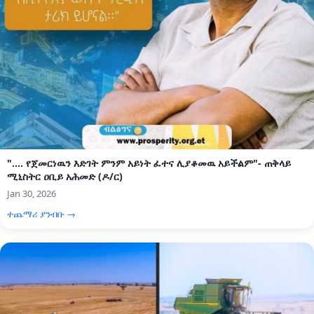
".... የጀመርነዉን እድገት ምንም አይነት ፈተና ሊያቆመዉ አይችልም"- ጠቅላይ
ሚኒስትር ዐቢይ አሕመድ (ዶ/ር)
Jan 30, 2026
ተጨማሪ ያንብቡ →