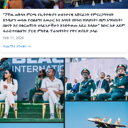
"7ኛዉ ጠቅላላ ምርጫ የኢትዮጵያን ሁለንተናዊ አሸናፊነት የምናረጋግጥበት
እንዲሆን መላዉ የብልፅግና አመራር እና አባላት በሃሳብ የበላይነት፣ በህግ አግባብነት፣
በፅናት እና በቁርጠኝነት ሀላፊነታችሁን እንድትወጡ አደራ እላለሁ" ክቡር አቶ አደም
ፋራህ የብልፅግና ፓርቲ ምክትል ፕሬዝዳንትና የዋና ጽ/ቤት ኃላፊ
Feb 11, 2026
ተጨማሪ ያንብቡ →