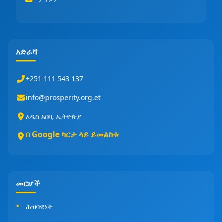
አድራሻ
+251 111 543 137
info@prosperity.org.et
አዲስ አበባ, ኢትዮጵያ
በ Google ካርታ ላይ ይመልከቱ
መርሆች
ሕዝባዊነት