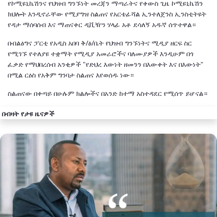
የኮሚዩኒኬሽንና የህዝብ ግንኙነት መረጃን ማጣራትና የቀውስ ጊዜ ኮሚዩኒኬሽን
ክህሎት እንዲኖራቸው የሚያግዝ ስልጠና የአርቴፊሻል ኢንተለጀንስ ኢንስቲትዩት
የዳታ ማሰባሰብ እና ማጠናቀር ዲቪዥን ሃላፊ አቶ ደሳለኝ አዱኛ ሰጥተዋል።
በብልፅግና ፓርቲ የአዲስ አበባ ቅ/ፅ/ቤት የህዝብ ግንኙነትና ሚዲያ ዘርፍ ስር
የሚገኙ የተለያዩ ተቋማት የሚዲያ አመራሮችና ባለሙያዎች እንዲሁም በጎ
ፈቃድ የማህበረሰብ አንቂዎች "የድህረ እውነት ዘመንን በእውቀት እና በእውነት"
በሚል ርዕስ የአቅም ግንባታ ስልጠና እየወሰዱ ነው።
ስልጠናው በቀጣይ በሁሉም ክልሎችና በአንድ ከተማ አስተዳደር የሚሰጥ ይሆናል።
በብዛት የታዩ ዜናዎች