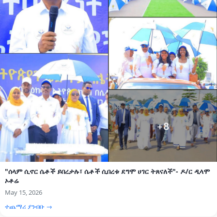
"ሰላም ሲኖር ሴቶች ይበረታሉ፣ ሴቶች ሲበረቱ ደግሞ ሀገር ትጸናለች"- ዶ/ር ዲላሞ
ኦቶሬ
May 15, 2026
ተጨማሪ ያንብቡ →