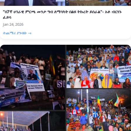
"በ7ኛ ሀገራዊ ምርጫ መንታ ግብ ለማሳካት በልዩ ትኩረት ይሰራል"- አቶ ብርሃኑ
ፈይሳ
Jan 24, 2026
ተጨማሪ ያንብቡ →