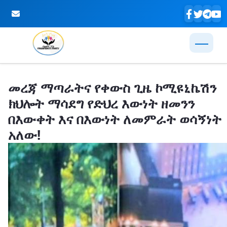
Skip to Main Content
መረጃ ማጣራትና የቀውስ ጊዜ ኮሚዩኒኬሽን
ክህሎት ማሳደግ የድህረ እውነት ዘመንን
በእውቀት እና በእውነት ለመምራት ወሳኝነት
አለው!