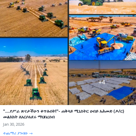
"....የሥራ ጽናታችሁን ቀጥሉበት!"- ጠቅላይ ሚኒስትር ዐብይ አሕመድ (ዶ/ር)
መልእክት ለአርሶአደሩ ማህበረሰብ
Jan 30, 2026
ተጨማሪ ያንብቡ →