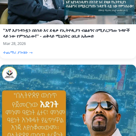
''እኛ እያንዳንዷን ሰከንድ እና ደቂቃ የኢትዮጲያን ብልፅግና በሚያረጋግጡ ጉዳዮች
ላይ ነው የምንሰራው!'' - ጠቅላይ ሚኒስትር ዐቢይ አሕመድ
Mar 28, 2026
ተጨማሪ ያንብቡ →