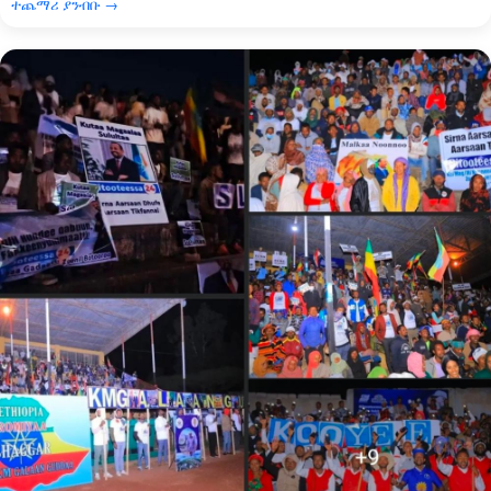
ተጨማሪ ያንብቡ →