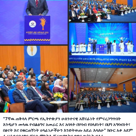
"7ኛዉ ጠቅላላ ምርጫ የኢትዮጵያን ሁለንተናዊ አሸናፊነት የምናረጋግጥበት
እንዲሆን መላዉ የብልፅግና አመራር እና አባላት በሃሳብ የበላይነት፣ በህግ አግባብነት፣
በፅናት እና በቁርጠኝነት ሀላፊነታችሁን እንድትወጡ አደራ እላለሁ" ክቡር አቶ አደም
ፋራህ የብልፅግና ፓርቲ ምክትል ፕሬዝዳንትና የዋና ጽ/ቤት ኃላፊ