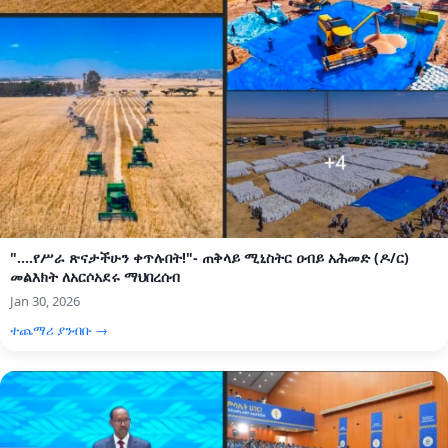
"....የሥራ ጽናታችሁን ቀጥሉበት!"- ጠቅላይ ሚኒስትር ዐብይ አሕመድ (ዶ/ር)
መልእክት ለአርሶአደሩ ማህበረሰብ
Jan 30, 2026
ተጨማሪ ያንብቡ →