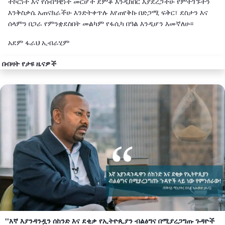
ተኮርነት እና የሰብዓዊነት መርሆች ደምቆ እንዲከበር እያደረጋችሁ የምትገኙትን
እንቅስቃሴ አጠናክራችሁ እንድትቀጥሉ እየጠየቅኩ በድጋሚ ፍቅር፣ ደስታን እና
ሰላምን በጋራ የምንቋደስበት መልካም የፋሲካ በዓል እንዲሆን እመኛለሁ፡፡
አደም ፋራህ ኢብራሂም
በብዛት የታዩ ዜናዎች
''እኛ እያንዳንዷን ሰከንድ እና ደቂቃ የኢትዮጲያን ብልፅግና በሚያረጋግጡ ጉዳዮች