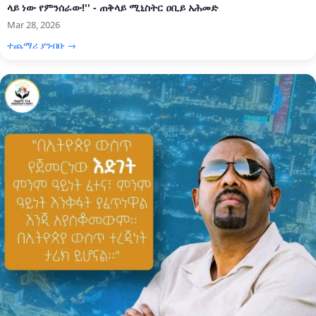
ላይ ነው የምንሰራው!'' - ጠቅላይ ሚኒስትር ዐቢይ አሕመድ
Mar 28, 2026
ተጨማሪ ያንብቡ →