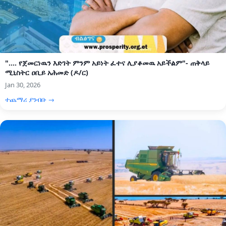
".... የጀመርነዉን እድገት ምንም አይነት ፈተና ሊያቆመዉ አይችልም"- ጠቅላይ
ሚኒስትር ዐቢይ አሕመድ (ዶ/ር)
Jan 30, 2026
ተጨማሪ ያንብቡ →