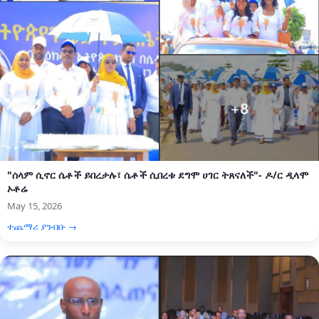
"ሰላም ሲኖር ሴቶች ይበረታሉ፣ ሴቶች ሲበረቱ ደግሞ ሀገር ትጸናለች"- ዶ/ር ዲላሞ
ኦቶሬ
May 15, 2026
ተጨማሪ ያንብቡ →