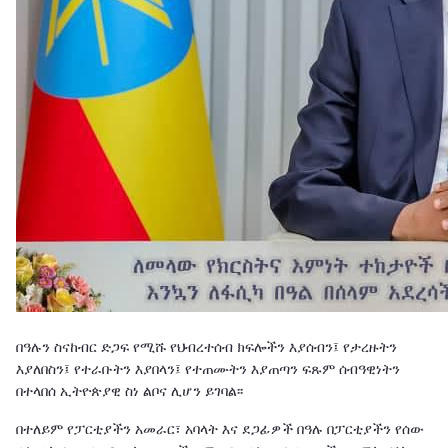
በዓሉን ስናከብር ድጋፍ የሚሹ የህብረተሰብ ክፍሎችን እያሰብን፤ የታረዙትን
እያለበስን፤ የተራቡትን እያበላን፤ የተጠሙትን እያጠጣን ፍጹም ሰብዓዊነትን
በተላበሰ ኢትዮጵያዊ ስነ ልቦና ሊሆን ይገባል፡፡
በተለይም የፓርቲያችን አመራር፣ አባላት እና ደጋፊዎች በዓሉ በፓርቲያችን የሰው