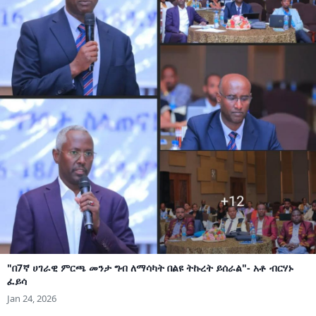
"በ7ኛ ሀገራዊ ምርጫ መንታ ግብ ለማሳካት በልዩ ትኩረት ይሰራል"- አቶ ብርሃኑ
ፈይሳ
Jan 24, 2026