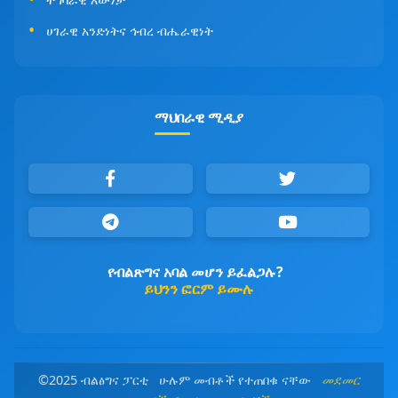
ሀገራዊ አንድነትና ኅብረ ብሔራዊነት
ማህበራዊ ሚዲያ
የብልጽግና አባል መሆን ይፈልጋሉ?
ይህንን ፎርም ይሙሉ
©2025 ብልፅግና ፓርቲ ሁሉም መብቶች የተጠበቁ ናቸው
መደመር