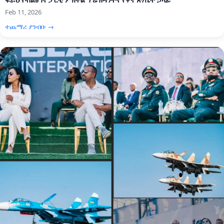
Feb 11, 2026
ተጨማሪ ያንብቡ →