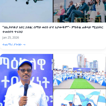
"ለኢትዮጵያ አየር ኃይል: ሰማይ ወሰን ሆኖ አያውቅም"- ምክትል ጠቅላይ ሚኒስትር
ተመስገን ጥሩነህ
Jan 25, 2026
ተጨማሪ ያንብቡ →