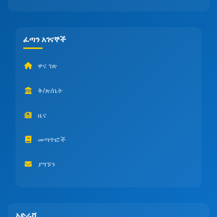
ፈጣን አገናኞች
ዋና ገጽ
ቅ/ጽ/ቤት
ዜና
መጣጥፎች
ያግኙን
አድራሻ