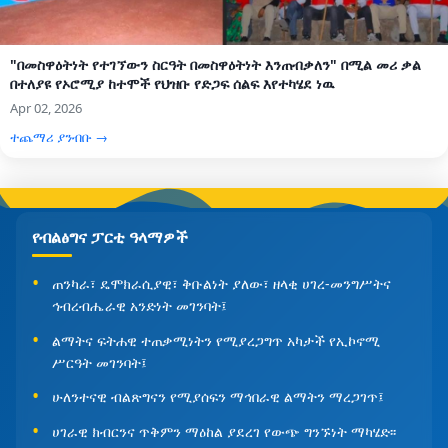
"በመስዋዕትነት የተገኘውን ስርዓት በመስዋዕትነት እንጠብቃለን" በሚል መሪ ቃል
በተለያዩ የኦሮሚያ ከተሞች የህዝቡ የድጋፍ ሰልፍ እየተካሄደ ነዉ
Apr 02, 2026
ተጨማሪ ያንብቡ →
የብልፅግና ፓርቲ ዓላማዎች
ጠንካራ፣ ዴሞክራሲያዊ፣ ቅቡልነት ያለው፣ ዘላቂ ሀገረ-መንግሥትና
ኅብረብሔራዊ አንድነት መገንባት፤
ልማትና ፍትሐዊ ተጠቃሚነትን የሚያረጋግጥ አካታች የኢኮኖሚ
ሥርዓት መገንባት፤
ሁለንተናዊ ብልጽግናን የሚያሰፍን ማኅበራዊ ልማትን ማረጋገጥ፤
ሀገራዊ ክብርንና ጥቅምን ማዕከል ያደረገ የውጭ ግንኙነት ማካሄድ፡፡