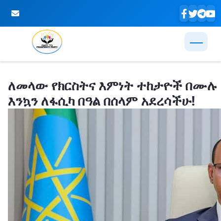
Skip to Main Content
ለመላው የክርስትና እምነት ተከታዮች በሙሉ
እንኳን ለፋሲካ በዓል በሰላም አደረሳችሁ!