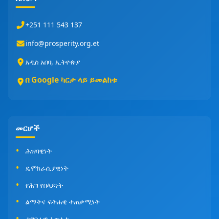
+251 111 543 137
info@prosperity.org.et
አዲስ አበባ, ኢትዮጵያ
በ Google ካርታ ላይ ይመልከቱ
መርሆች
ሕዝባዊነት
ዴሞክራሲያዊነት
የሕግ የበላይነት
ልማትና ፍትሐዊ ተጠቃሚነት
ተግባራዊ እውነታ