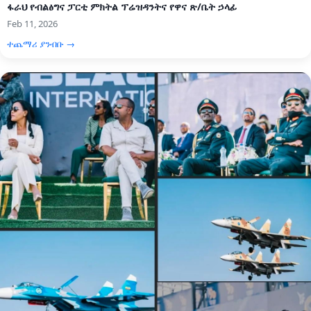
ፋራህ የብልፅግና ፓርቲ ምክትል ፕሬዝዳንትና የዋና ጽ/ቤት ኃላፊ
Feb 11, 2026
ተጨማሪ ያንብቡ →