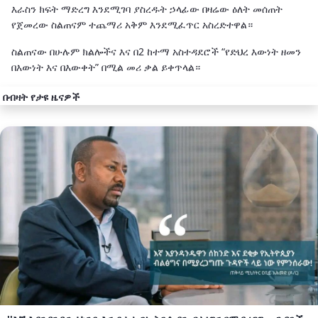
እራስን ክፍት ማድረግ እንደሚገባ ያስረዱት ኃላፊው በዛሬው ዕለት መሰጠት
የጀመረው ስልጠናም ተጨማሪ አቅም እንደሚፈጥር አስረድተዋል።
ስልጠናው በሁሉም ክልሎችና እና በ2 ከተማ አስተዳደሮች “የድህረ እውነት ዘመን
በእውነት እና በእውቀት” በሚል መሪ ቃል ይቀጥላል።
በብዛት የታዩ ዜናዎች