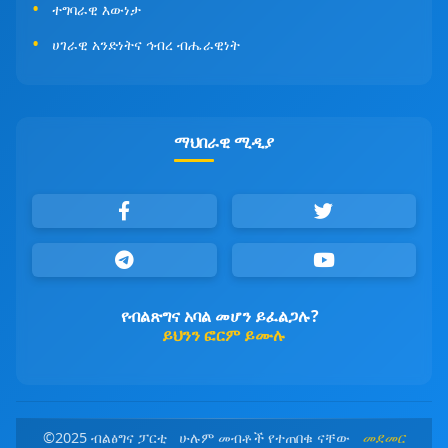
ተግባራዊ እውነታ
ሀገራዊ አንድነትና ኅብረ ብሔራዊነት
ማህበራዊ ሚዲያ
የብልጽግና አባል መሆን ይፈልጋሉ?
ይህንን ፎርም ይሙሉ
©2025 ብልፅግና ፓርቲ ሁሉም መብቶች የተጠበቁ ናቸው
መደመር