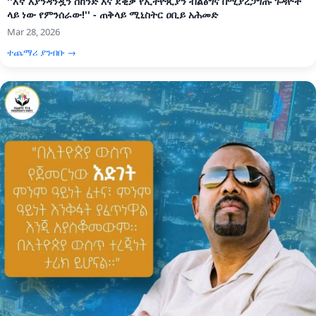
''እኛ እያንዳንዷን ሰከንድ እና ደቂቃ የኢትዮጲያን ብልፅግና በሚያረጋግጡ ጉዳዮች
ላይ ነው የምንሰራው!'' - ጠቅላይ ሚኒስትር ዐቢይ አሕመድ
Mar 28, 2026
ተጨማሪ ያንብቡ →