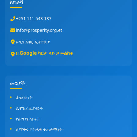
አድራሻ
+251 111 543 137
info@prosperity.org.et
አዲስ አበባ, ኢትዮጵያ
በ Google ካርታ ላይ ይመልከቱ
መርሆች
ሕዝባዊነት
ዴሞክራሲያዊነት
የሕግ የበላይነት
ልማትና ፍትሐዊ ተጠቃሚነት