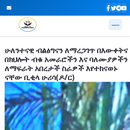
Skip to Main Content
ሁለንተናዊ ብልፅግናን ለማረጋገጥ በእውቀትና
በክህሎት ብቁ አመራሮችን እና ባለሙያዎችን
ለማፍራት አበረታች ስራዎች እየተከናወኑ
ናቸው ቢቂላ ሁሪሳ(ዶ/ር)