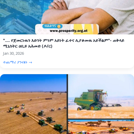
".... የጀመርነዉን እድገት ምንም አይነት ፈተና ሊያቆመዉ አይችልም"- ጠቅላይ
ሚኒስትር ዐቢይ አሕመድ (ዶ/ር)
Jan 30, 2026
ተጨማሪ ያንብቡ →