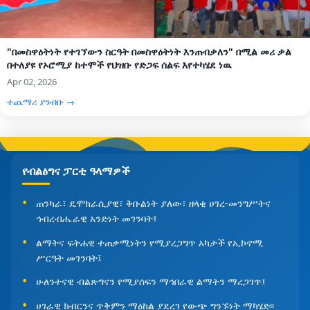
"በመስዋዕትነት የተገኘውን ስርዓት በመስዋዕትነት እንጠብቃለን" በሚል መሪ ቃል
በተለያዩ የኦሮሚያ ከተሞች የህዝቡ የድጋፍ ሰልፍ እየተካሄደ ነዉ
Apr 02, 2026
ተጨማሪ ያንብቡ →
የብልፅግና ፓርቲ ዓላማዎች
ጠንካራ፣ ዴሞክራሲያዊ፣ ቅቡልነት ያለው፣ ዘላቂ ሀገረ-መንግሥትና
ኅብረብሔራዊ አንድነት መገንባት፤
ልማትና ፍትሐዊ ተጠቃሚነትን የሚያረጋግጥ አካታች የኢኮኖሚ
ሥርዓት መገንባት፤
ሁለንተናዊ ብልጽግናን የሚያሰፍን ማኅበራዊ ልማትን ማረጋገጥ፤
ሀገራዊ ክብርንና ጥቅምን ማዕከል ያደረገ የውጭ ግንኙነት ማካሄድ፡፡