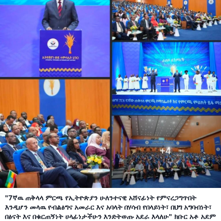
"7ኛዉ ጠቅላላ ምርጫ የኢትዮጵያን ሁለንተናዊ አሸናፊነት የምናረጋግጥበት
እንዲሆን መላዉ የብልፅግና አመራር እና አባላት በሃሳብ የበላይነት፣ በህግ አግባብነት፣
በፅናት እና በቁርጠኝነት ሀላፊነታችሁን እንድትወጡ አደራ እላለሁ" ክቡር አቶ አደም