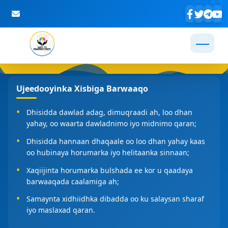
Skip to Main Content
Ujeedooyinka Xisbiga Barwaaqo
Dhisidda dawlad adag, dimuqraadi ah, loo dhan
yahay, oo waarta dawladnimo iyo midnimo qaran;
Dhisidda hannaan dhaqaale oo loo dhan yahay kaas
oo hubinaya horumarka iyo helitaanka sinnaan;
Xaqiijinta horumarka bulshada ee kor u qaadaya
barwaaqada caalamiga ah;
Samaynta xidhiidhka dibadda oo ku salaysan sharaf
iyo maslaxad qaran.