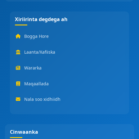
Xiriirinta degdega ah
Bogga Hore
Laanta/Xafiiska
Wararka
Maqaallada
Nala soo xidhiidh
Cinwaanka