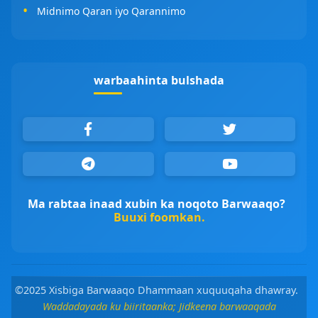
Midnimo Qaran iyo Qarannimo
warbaahinta bulshada
Ma rabtaa inaad xubin ka noqoto Barwaaqo?
Buuxi foomkan.
©2025 Xisbiga Barwaaqo Dhammaan xuquuqaha dhawray.
Waddadayada ku biiritaanka; Jidkeena barwaaqada