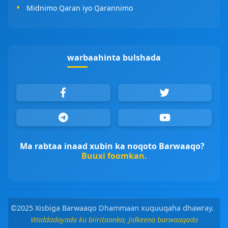
Midnimo Qaran iyo Qarannimo
warbaahinta bulshada
Ma rabtaa inaad xubin ka noqoto Barwaaqo?
Buuxi foomkan.
©2025 Xisbiga Barwaaqo Dhammaan xuquuqaha dhawray.
Waddadayada ku biiritaanka; Jidkeena barwaaqada