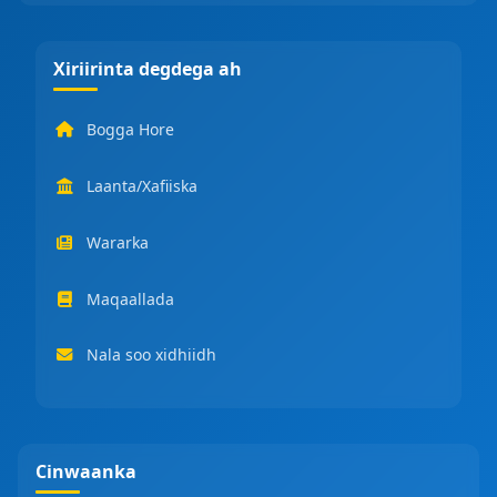
Xiriirinta degdega ah
Bogga Hore
Laanta/Xafiiska
Wararka
Maqaallada
Nala soo xidhiidh
Cinwaanka