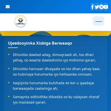
Skip to Main Content
Ujeedooyinka Xisbiga Barwaaqo
Dhisidda dawlad adag, dimuqraadi ah, loo dhan
yahay, oo waarta dawladnimo iyo midnimo qaran;
Dhisidda hannaan dhaqaale oo loo dhan yahay kaas
oo hubinaya horumarka iyo helitaanka sinnaan;
Xaqiijinta horumarka bulshada ee kor u qaadaya
barwaaqada caalamiga ah;
Samaynta xidhiidhka dibadda oo ku salaysan sharaf
iyo maslaxad qaran.