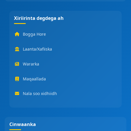
Xiriirinta degdega ah
Bogga Hore
Laanta/Xafiiska
Wararka
Maqaallada
Nala soo xidhiidh
Cinwaanka