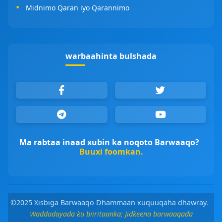
Midnimo Qaran iyo Qarannimo
warbaahinta bulshada
Ma rabtaa inaad xubin ka noqoto Barwaaqo?
Buuxi foomkan.
©2025 Xisbiga Barwaaqo Dhammaan xuquuqaha dhawray.
Waddadayada ku biiritaanka; Jidkeena barwaaqada