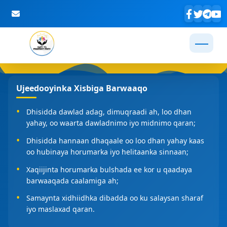
Skip to Main Content
Ujeedooyinka Xisbiga Barwaaqo
Dhisidda dawlad adag, dimuqraadi ah, loo dhan
yahay, oo waarta dawladnimo iyo midnimo qaran;
Dhisidda hannaan dhaqaale oo loo dhan yahay kaas
oo hubinaya horumarka iyo helitaanka sinnaan;
Xaqiijinta horumarka bulshada ee kor u qaadaya
barwaaqada caalamiga ah;
Samaynta xidhiidhka dibadda oo ku salaysan sharaf
iyo maslaxad qaran.