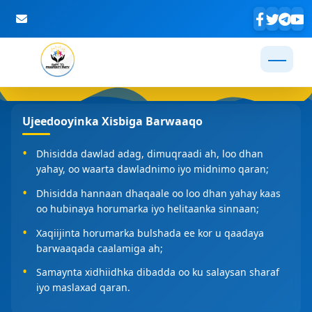
Skip to Main Content
Ujeedooyinka Xisbiga Barwaaqo
Dhisidda dawlad adag, dimuqraadi ah, loo dhan
yahay, oo waarta dawladnimo iyo midnimo qaran;
Dhisidda hannaan dhaqaale oo loo dhan yahay kaas
oo hubinaya horumarka iyo helitaanka sinnaan;
Xaqiijinta horumarka bulshada ee kor u qaadaya
barwaaqada caalamiga ah;
Samaynta xidhiidhka dibadda oo ku salaysan sharaf
iyo maslaxad qaran.