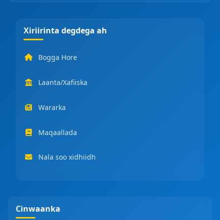
Xiriirinta degdega ah
Bogga Hore
Laanta/Xafiiska
Wararka
Maqaallada
Nala soo xidhiidh
Cinwaanka