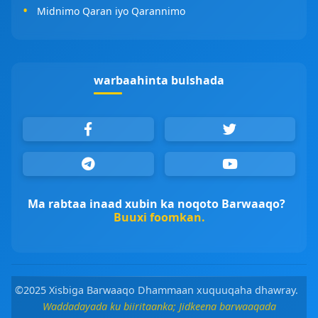
Midnimo Qaran iyo Qarannimo
warbaahinta bulshada
Ma rabtaa inaad xubin ka noqoto Barwaaqo?
Buuxi foomkan.
©2025 Xisbiga Barwaaqo Dhammaan xuquuqaha dhawray.
Waddadayada ku biiritaanka; Jidkeena barwaaqada