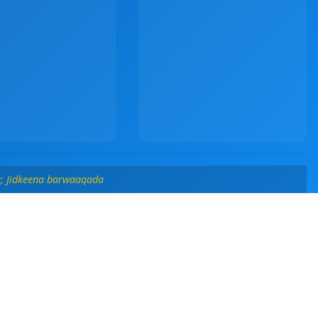
; Jidkeena barwaaqada