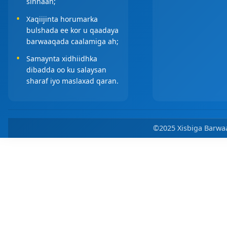
sinnaan;
Xaqiijinta horumarka
bulshada ee kor u qaadaya
barwaaqada caalamiga ah;
Samaynta xidhiidhka
dibadda oo ku salaysan
sharaf iyo maslaxad qaran.
©2025 Xisbiga Bar