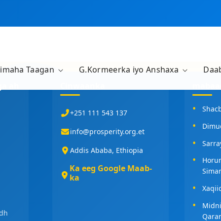
rimaha Taagan
G.Kormeerka iyo Anshaxa
Daa
ga ah
Cinwaanka
mabaad
Shac
+251 111 543 137
Dimu
info@prosperity.org.et
Sarra
Addis Ababa, Ethiopia
Horum
Ka eeg Google Maab-
Sima
ka
Xaqii
Midn
idh
Qara