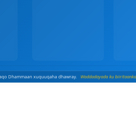
waaqo Dhammaan xuquuqaha dhawray.
Waddadayada ku biiritaanka