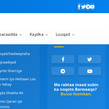
bacaadda
Kaydka
Luuqad
i'da
warbaahinta bulshada
biyad/Dadweynaha
qraadiyad
ynta Sharciga
arin Iyo Helitaan Loo
Ma rabtaa inaad xubin
n Yahay
ka noqoto Barwaaqo?
qda Dhabta Ah
Buuxi foomkan.
imo Qaran iyo
nnimo