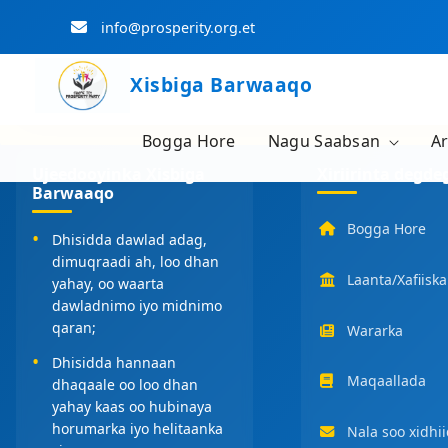
info@prosperity.org.et
Xisbiga Barwaaqo
Bogga Hore
Nagu Saabsan
A
Skip to Main Content
Ujeedooyinka Xisbiga
Xiriirinta degde
Barwaaqo
Bogga Hore
Dhisidda dawlad adag,
dimuqraadi ah, loo dhan
Laanta/Xafiiska
yahay, oo waarta
dawladnimo iyo midnimo
qaran;
Wararka
Dhisidda hannaan
Maqaallada
dhaqaale oo loo dhan
yahay kaas oo hubinaya
horumarka iyo helitaanka
Nala soo xidhi