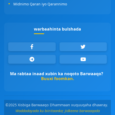
Midnimo Qaran iyo Qarannimo
warbaahinta bulshada
Ma rabtaa inaad xubin ka noqoto Barwaaqo?
Buuxi foomkan.
©2025 Xisbiga Barwaaqo Dhammaan xuquuqaha dhawray.
Waddadayada ku biiritaanka; Jidkeena barwaaqada