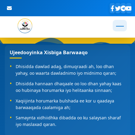
Skip to Main Content
Ujeedooyinka Xisbiga Barwaaqo
Dhisidda dawlad adag, dimuqraadi ah, loo dhan
yahay, oo waarta dawladnimo iyo midnimo qaran;
Dhisidda hannaan dhaqaale oo loo dhan yahay kaas
oo hubinaya horumarka iyo helitaanka sinnaan;
Xaqiijinta horumarka bulshada ee kor u qaadaya
barwaaqada caalamiga ah;
Samaynta xidhiidhka dibadda oo ku salaysan sharaf
iyo maslaxad qaran.