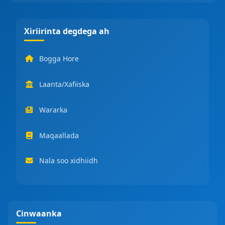
Xiriirinta degdega ah
Bogga Hore
Laanta/Xafiiska
Wararka
Maqaallada
Nala soo xidhiidh
Cinwaanka