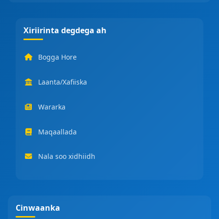
Xiriirinta degdega ah
Bogga Hore
Laanta/Xafiiska
Wararka
Maqaallada
Nala soo xidhiidh
Cinwaanka