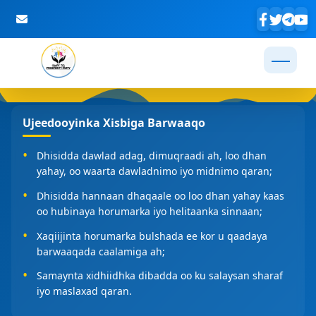
Skip to Main Content
Ujeedooyinka Xisbiga Barwaaqo
Dhisidda dawlad adag, dimuqraadi ah, loo dhan
yahay, oo waarta dawladnimo iyo midnimo qaran;
Dhisidda hannaan dhaqaale oo loo dhan yahay kaas
oo hubinaya horumarka iyo helitaanka sinnaan;
Xaqiijinta horumarka bulshada ee kor u qaadaya
barwaaqada caalamiga ah;
Samaynta xidhiidhka dibadda oo ku salaysan sharaf
iyo maslaxad qaran.