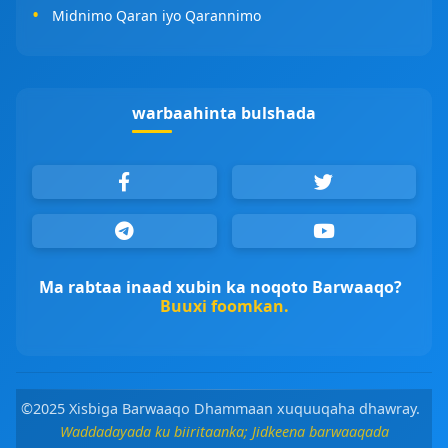
Midnimo Qaran iyo Qarannimo
warbaahinta bulshada
Ma rabtaa inaad xubin ka noqoto Barwaaqo?
Buuxi foomkan.
©2025 Xisbiga Barwaaqo Dhammaan xuquuqaha dhawray.
Waddadayada ku biiritaanka; Jidkeena barwaaqada