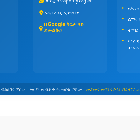
info@prosperity.org.et
የሕግ 
አዲስ አበባ, ኢትዮጵያ
ልማት
በ Google ካርታ ላይ
ይመልከቱ
ተግባራ
ሀገራዊ
ብሔራ
5 ብልፅግና ፓርቲ ሁሉም መብቶች የተጠበቁ ናቸው
መደመር መንገዳችን፤ ብልፅግና 