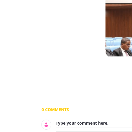
Documents and Media
0 COMMENTS
Type your comment here.