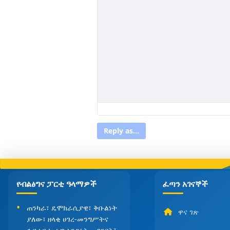
Reply as...
የብልፅግና ፓርቲ ዓላማዎች
ፈጣን አገናኞች
ጠንካራ፣ ዴሞክራሲያዊ፣ ቅቡልነት
ዋና ገጽ
ያለው፣ ዘላቂ ሀገረ-መንግሥትና