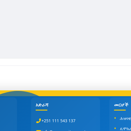
አድራሻ
መርሆች
ሕዝባዊ
+251 111 543 137
ዴሞክ