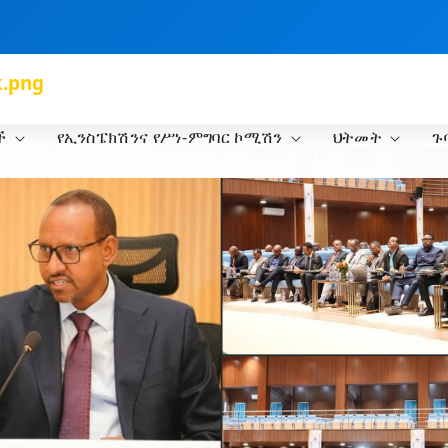
k.png
ች
የኢንስፔክሽንና የሥነ-ምግባር ኮሚሽን
ህትመት
ጉ