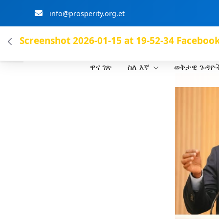
info@prosperity.org.et
ብልፅግና ፓርቲ
Screenshot 2026-01-15 at 19-52-34 Faceboo
ዋና ገጽ
ስለ እኛ
ወቅታዊ ጉዳዮ
Skip to Main Content