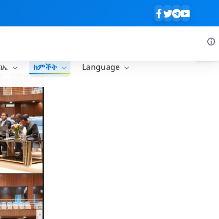
ባኤ
ክምችት
Language