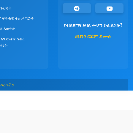
የበላይነት
ና ፍትሐዊ ተጠቃሚነት
የብልጽግና አባል መሆን ይፈልጋሉ?
ዊ እውነታ
ይህንን ፎርም ይሙሉ
 አንድነትና ኅብረ
ዊነት
መዳረሻችን