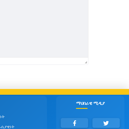
ማህበራዊ ሚዲያ
ነት
ራሲያዊነት