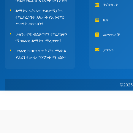
ኅብረብሔራዊ አንድነት መገንባት፤
ቅ/ጽ/ቤት
ልማትና ፍትሐዊ ተጠቃሚነትን
የሚያረጋግጥ አካታች የኢኮኖሚ
ዜና
ሥርዓት መገንባት፤
ሁለንተናዊ ብልጽግናን የሚያሰፍን
መጣጥፎች
ማኅበራዊ ልማትን ማረጋገጥ፤
ያግኙን
ሀገራዊ ክብርንና ጥቅምን ማዕከል
ያደረገ የውጭ ግንኙነት ማካሄድ፡፡
©202