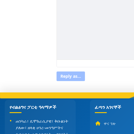
Reply as...
የብልፅግና ፓርቲ ዓላማዎች
ፈጣን አገናኞች
ጠንካራ፣ ዴሞክራሲያዊ፣ ቅቡልነት
ዋና ገጽ
ያለው፣ ዘላቂ ሀገረ-መንግሥትና