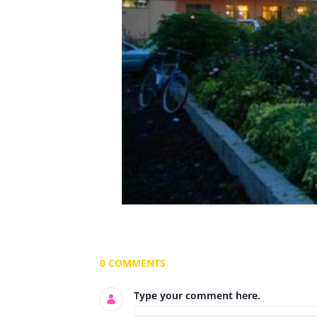
Documents and Media
0 COMMENTS
Type your comment here.