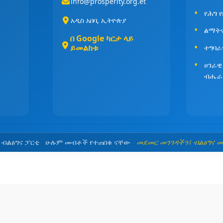
info@prosperity.org.et
የሕግ 
አዲስ አበባ, ኢትዮጵያ
ልማት
በ Google ካርታ ላይ
ይመልከቱ
ተግባራ
ሀገራዊ
ብሔራ
5 ብልፅግና ፓርቲ ሁሉም መብቶች የተጠበቁ ናቸው
መደመር መንገዳችን፤ ብልፅግና 