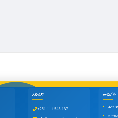
አድራሻ
መርሆች
ሕዝባዊ
+251 111 543 137
ዴሞክ