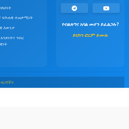
የበላይነት
ና ፍትሐዊ ተጠቃሚነት
የብልጽግና አባል መሆን ይፈልጋሉ?
ዊ እውነታ
ይህንን ፎርም ይሙሉ
 አንድነትና ኅብረ
ዊነት
መዳረሻችን