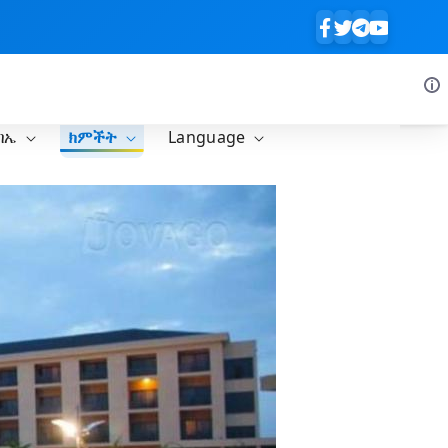
ባኤ
ክምችት
Language