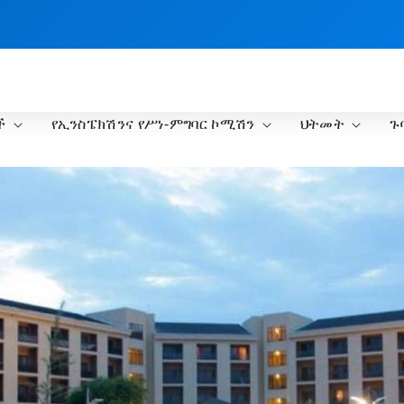
ች
የኢንስፔክሽንና የሥነ-ምግባር ኮሚሽን
ህትመት
ጉ