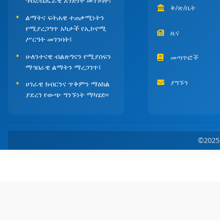
ኅብረብሔራዊ አንድነት መገንባት፤
ቅ/ጽ/ቤት
ልማትና ፍትሐዊ ተጠቃሚነትን
የሚያረጋግጥ አካታች የኢኮኖሚ
ዜና
ሥርዓት መገንባት፤
ሁለንተናዊ ብልጽግናን የሚያሰፍን
መጣጥፎች
ማኅበራዊ ልማትን ማረጋገጥ፤
ያግኙን
ሀገራዊ ክብርንና ጥቅምን ማዕከል
ያደረገ የውጭ ግንኙነት ማካሄድ፡፡
©202