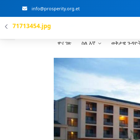
info@prosperity.org.et
ብልፅግና ፓርቲ
71713454.jpg
ዋና ገጽ
ስለ እኛ
ወቅታዊ ጉዳዮ
Skip to Main Content