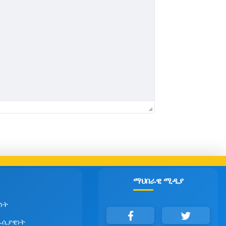
ማህበራዊ ሚዲያ
ነት
ራሲያዊነት