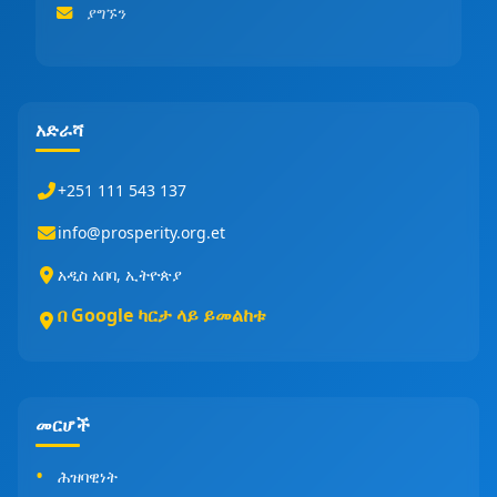
ያግኙን
አድራሻ
+251 111 543 137
info@prosperity.org.et
አዲስ አበባ, ኢትዮጵያ
በ Google ካርታ ላይ ይመልከቱ
መርሆች
ሕዝባዊነት