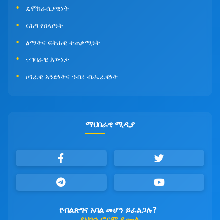
ዴሞክራሲያዊነት
የሕግ የበላይነት
ልማትና ፍትሐዊ ተጠቃሚነት
ተግባራዊ እውነታ
ሀገራዊ አንድነትና ኅብረ ብሔራዊነት
ማህበራዊ ሚዲያ
የብልጽግና አባል መሆን ይፈልጋሉ?
ይህንን ፎርም ይሙሉ