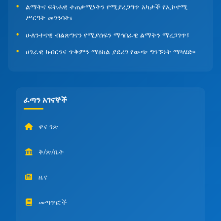
ልማትና ፍትሐዊ ተጠቃሚነትን የሚያረጋግጥ አካታች የኢኮኖሚ
ሥርዓት መገንባት፤
ሁለንተናዊ ብልጽግናን የሚያሰፍን ማኅበራዊ ልማትን ማረጋገጥ፤
ሀገራዊ ክብርንና ጥቅምን ማዕከል ያደረገ የውጭ ግንኙነት ማካሄድ፡፡
ፈጣን አገናኞች
ዋና ገጽ
ቅ/ጽ/ቤት
ዜና
መጣጥፎች