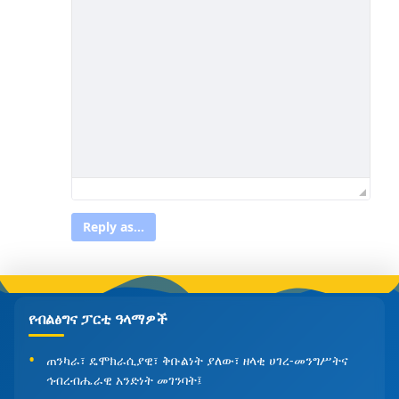
Reply as...
የብልፅግና ፓርቲ ዓላማዎች
ጠንካራ፣ ዴሞክራሲያዊ፣ ቅቡልነት ያለው፣ ዘላቂ ሀገረ-መንግሥትና
ኅብረብሔራዊ አንድነት መገንባት፤