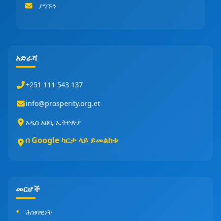
ያግኙን
አድራሻ
+251 111 543 137
info@prosperity.org.et
አዲስ አበባ, ኢትዮጵያ
በ Google ካርታ ላይ ይመልከቱ
መርሆች
ሕዝባዊነት