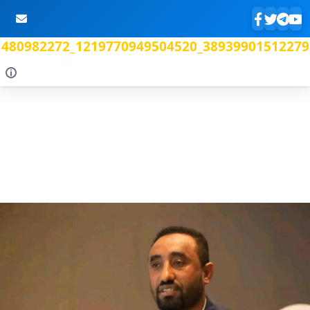
480982272_1219770949504520_38939901512279
Skip to Main Content