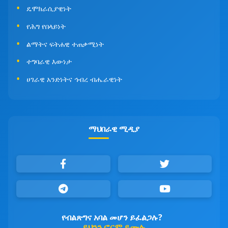
ዴሞክራሲያዊነት
የሕግ የበላይነት
ልማትና ፍትሐዊ ተጠቃሚነት
ተግባራዊ እውነታ
ሀገራዊ አንድነትና ኅብረ ብሔራዊነት
ማህበራዊ ሚዲያ
የብልጽግና አባል መሆን ይፈልጋሉ?
ይህንን ፎርም ይሙሉ