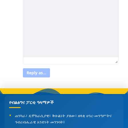
Reply as...
የብልፅግና ፓርቲ ዓላማዎች
ጠንካራ፣ ዴሞክራሲያዊ፣ ቅቡልነት ያለው፣ ዘላቂ ሀገረ-መንግሥትና
ኅብረብሔራዊ አንድነት መገንባት፤