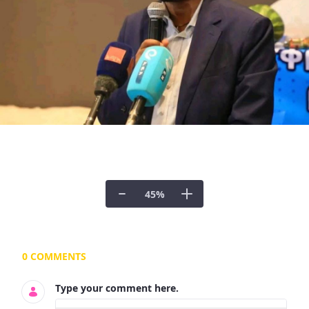
45
%
Documents and Media
0 COMMENTS
Type your comment here.