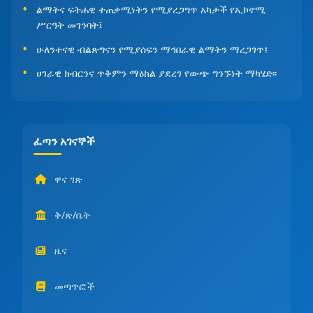
ልማትና ፍትሐዊ ተጠቃሚነትን የሚያረጋግጥ አካታች የኢኮኖሚ
ሥርዓት መገንባት፤
ሁለንተናዊ ብልጽግናን የሚያሰፍን ማኅበራዊ ልማትን ማረጋገጥ፤
ሀገራዊ ክብርንና ጥቅምን ማዕከል ያደረገ የውጭ ግንኙነት ማካሄድ፡፡
ፈጣን አገናኞች
ዋና ገጽ
ቅ/ጽ/ቤት
ዜና
መጣጥፎች