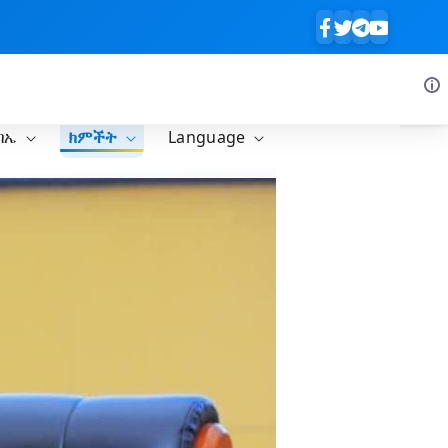
ባኤ
ክምችት
Language