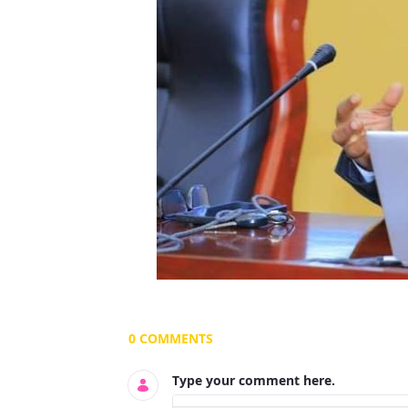
Documents and Media
0 COMMENTS
Type your comment here.