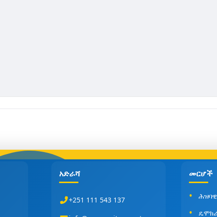
አድራሻ
መርሆች
ሕዝባዊ
+251 111 543 137
ዴሞክ