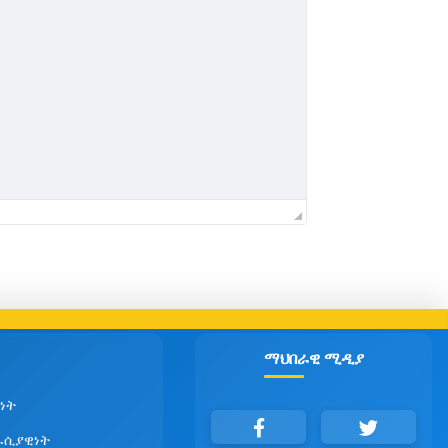
ማህበራዊ ሚዲያ
ነት
ራሲያዊነት