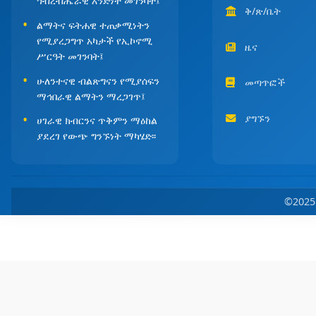
ኅብረብሔራዊ አንድነት መገንባት፤
ቅ/ጽ/ቤት
ልማትና ፍትሐዊ ተጠቃሚነትን
የሚያረጋግጥ አካታች የኢኮኖሚ
ዜና
ሥርዓት መገንባት፤
ሁለንተናዊ ብልጽግናን የሚያሰፍን
መጣጥፎች
ማኅበራዊ ልማትን ማረጋገጥ፤
ያግኙን
ሀገራዊ ክብርንና ጥቅምን ማዕከል
ያደረገ የውጭ ግንኙነት ማካሄድ፡፡
©202