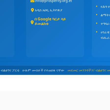
info@prosperity.org.et
የሕግ 
አዲስ አበባ, ኢትዮጵያ
ልማት
በ Google ካርታ ላይ
ይመልከቱ
ተግባራ
ሀገራዊ
ብሔራ
5 ብልፅግና ፓርቲ ሁሉም መብቶች የተጠበቁ ናቸው
መደመር መንገዳችን፤ ብልፅግና 