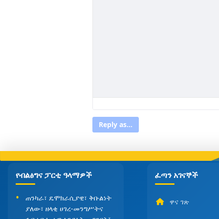
Reply as...
የብልፅግና ፓርቲ ዓላማዎች
ፈጣን አገናኞች
ጠንካራ፣ ዴሞክራሲያዊ፣ ቅቡልነት
ዋና ገጽ
ያለው፣ ዘላቂ ሀገረ-መንግሥትና