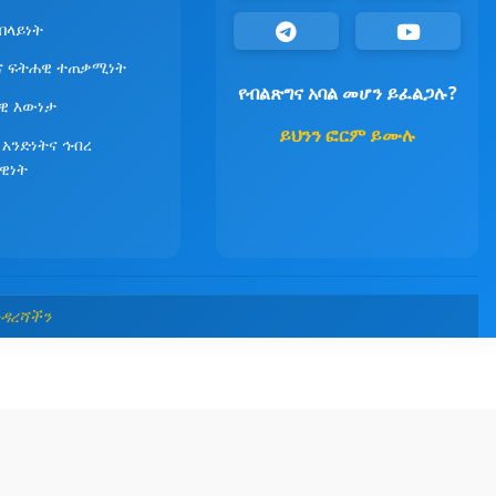
የበላይነት
ና ፍትሐዊ ተጠቃሚነት
የብልጽግና አባል መሆን ይፈልጋሉ?
ዊ እውነታ
ይህንን ፎርም ይሙሉ
 አንድነትና ኅብረ
ዊነት
መዳረሻችን