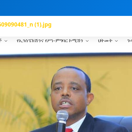
9090481_n (1).jpg
ች
የኢንስፔክሽንና የሥነ-ምግባር ኮሚሽን
ህትመት
ጉ