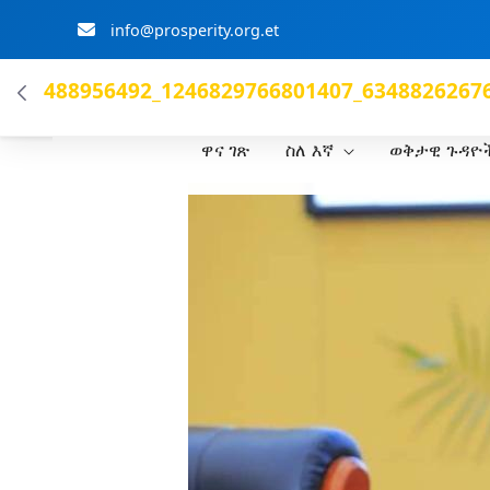
info@prosperity.org.et
ብልፅግና ፓርቲ
488956492_1246829766801407_634882626760
ዋና ገጽ
ስለ እኛ
ወቅታዊ ጉዳዮ
Skip to Main Content