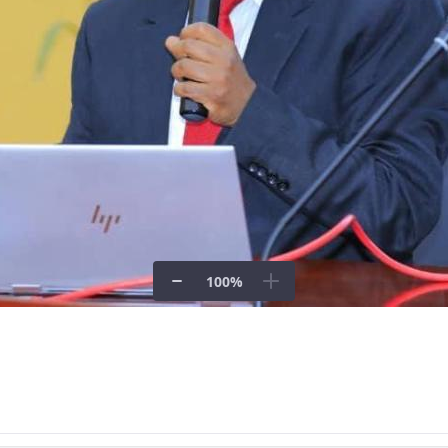
100
%