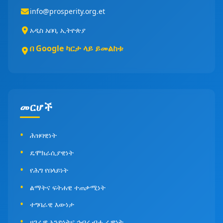
info@prosperity.org.et
አዲስ አበባ, ኢትዮጵያ
በ Google ካርታ ላይ ይመልከቱ
መርሆች
ሕዝባዊነት
ዴሞክራሲያዊነት
የሕግ የበላይነት
ልማትና ፍትሐዊ ተጠቃሚነት
ተግባራዊ እውነታ
ሀገራዊ አንድነትና ኅብረ ብሔራዊነት