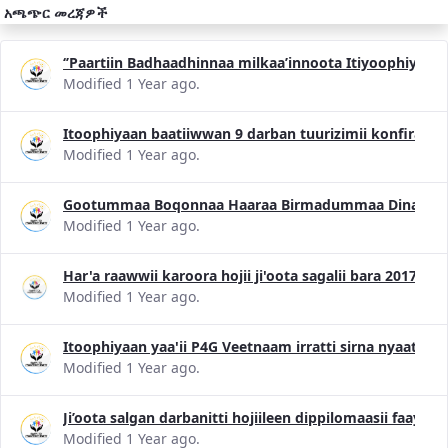
አጫጭር መረጃዎች
‘’Paartiin Badhaadhinnaa milkaa’innoota Itiyoophiyaa
Modified 1 Year ago.
Itoophiyaan baatiiwwan 9 darban tuurizimii konfiransii
Modified 1 Year ago.
Gootummaa Boqonnaa Haaraa Birmadummaa Dinagdee 
Modified 1 Year ago.
Har'a raawwii karoora hojii ji'oota sagalii bara 2017 
Modified 1 Year ago.
Itoophiyaan yaa'ii P4G Veetnaam irratti sirna nyaataa 
Modified 1 Year ago.
Ji’oota salgan darbanitti hojiileen dippilomaasii faayi
Modified 1 Year ago.