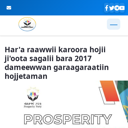
Skip to Main Content
Har'a raawwii karoora hojii
ji'oota sagalii bara 2017
dameewwan garaagaraatiin
hojjetaman