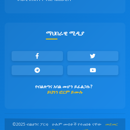
ማህበራዊ ሚዲያ
የብልጽግና አባል መሆን ይፈልጋሉ?
ይህንን ፎርም ይሙሉ
©2025 ብልፅግና ፓርቲ ሁሉም መብቶች የተጠበቁ ናቸው
መደመር