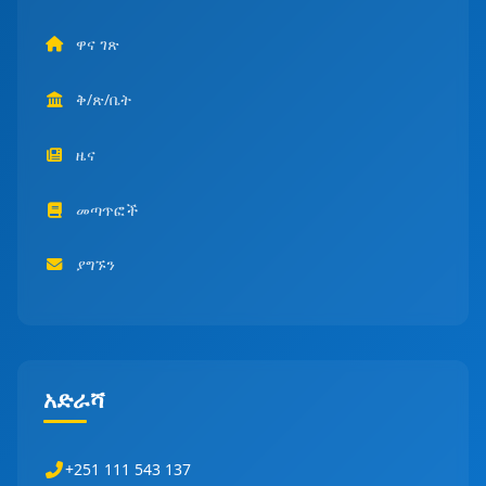
ዋና ገጽ
ቅ/ጽ/ቤት
ዜና
መጣጥፎች
ያግኙን
አድራሻ
+251 111 543 137