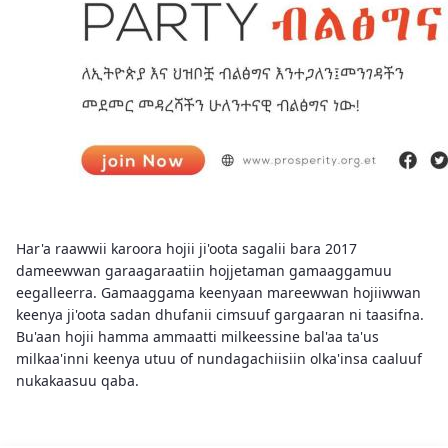
Har'a raawwii karoora hojii ji'oota sagalii bara 2017
dameewwan garaagaraatiin hojjetaman gamaaggamuu
eegalleerra. Gamaaggama keenyaan mareewwan hojiiwwan
keenya ji'oota sadan dhufanii cimsuuf gargaaran ni taasifna.
Bu'aan hojii hamma ammaatti milkeessine bal'aa ta'us
milkaa'inni keenya utuu of nundagachiisiin olka'insa caaluuf
nukakaasuu qaba.