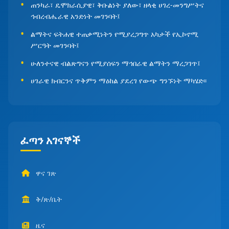
ጠንካራ፣ ዴሞክራሲያዊ፣ ቅቡልነት ያለው፣ ዘላቂ ሀገረ-መንግሥትና
ኅብረብሔራዊ አንድነት መገንባት፤
ልማትና ፍትሐዊ ተጠቃሚነትን የሚያረጋግጥ አካታች የኢኮኖሚ
ሥርዓት መገንባት፤
ሁለንተናዊ ብልጽግናን የሚያሰፍን ማኅበራዊ ልማትን ማረጋገጥ፤
ሀገራዊ ክብርንና ጥቅምን ማዕከል ያደረገ የውጭ ግንኙነት ማካሄድ፡፡
ፈጣን አገናኞች
ዋና ገጽ
ቅ/ጽ/ቤት
ዜና