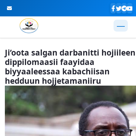
Skip to Main Content
Ji’oota salgan darbanitti hojiileen
dippilomaasii faayidaa
biyyaaleessaa kabachiisan
hedduun hojjetamaniiru