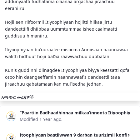
addunyaatti fudhatama olaanaa argachaa jiraachuu
eeraniiru.
Hojiileen riifoormii Itiyoophiyaan hojiitti hiikaa jirtu
dandeettiifi dhiibbaa uummtummaa ishee caalmaatti
guddisuu himaniiru.
Itiyoophiyaan bu’uuraalee misooma Anniisaan naannawaa
walitti hidhuuf hojii bal’aa raawwachuu dubbatan.
Kunis guddinni diinagdee Itiyoophiyaa biyya keessatti qofa
osoo hin daangeeffamin naannawaafis dandeettii ta’aa
jiraachuu qabatamaan kan mul’isedha jedhan.
አጫጭር መረጃዎች
‘’Paartiin Badhaadhinnaa milkaa’innoota Itiyoophiyaa
Modified 1 Year ago.
Itoophiyaan baatiiwwan 9 darban tuurizimii konfiransii