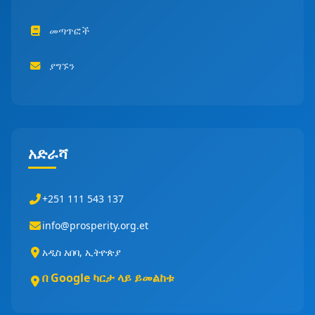
መጣጥፎች
ያግኙን
አድራሻ
+251 111 543 137
info@prosperity.org.et
አዲስ አበባ, ኢትዮጵያ
በ Google ካርታ ላይ ይመልከቱ