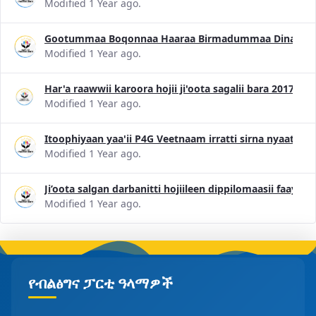
Modified 1 Year ago.
Gootummaa Boqonnaa Haaraa Birmadummaa Dinagdee 
Modified 1 Year ago.
Har'a raawwii karoora hojii ji'oota sagalii bara 2017 
Modified 1 Year ago.
Itoophiyaan yaa'ii P4G Veetnaam irratti sirna nyaataa 
Modified 1 Year ago.
Ji’oota salgan darbanitti hojiileen dippilomaasii faayi
Modified 1 Year ago.
የብልፅግና ፓርቲ ዓላማዎች