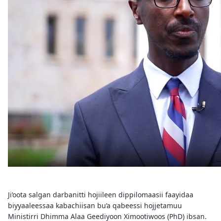
Ji’oota salgan darbanitti hojiileen dippilomaasii faayidaa
biyyaaleessaa kabachiisan bu’a qabeessi hojjetamuu
Ministirri Dhimma Alaa Geediyoon Ximootiwoos (PhD) ibsan.