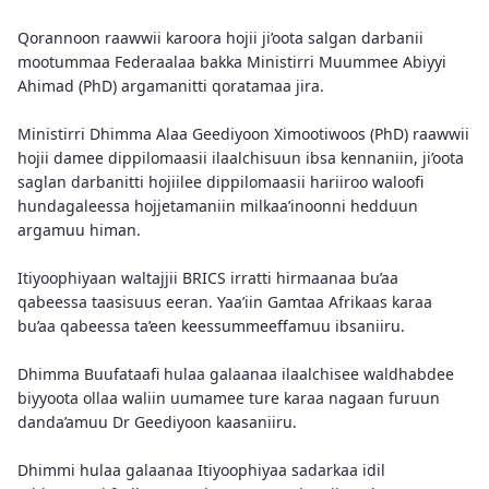
Qorannoon raawwii karoora hojii ji’oota salgan darbanii
mootummaa Federaalaa bakka Ministirri Muummee Abiyyi
Ahimad (PhD) argamanitti qoratamaa jira.
Ministirri Dhimma Alaa Geediyoon Ximootiwoos (PhD) raawwii
hojii damee dippilomaasii ilaalchisuun ibsa kennaniin, ji’oota
saglan darbanitti hojiilee dippilomaasii hariiroo waloofi
hundagaleessa hojjetamaniin milkaa’inoonni hedduun
argamuu himan.
Itiyoophiyaan waltajjii BRICS irratti hirmaanaa bu’aa
qabeessa taasisuus eeran. Yaa’iin Gamtaa Afrikaas karaa
bu’aa qabeessa ta’een keessummeeffamuu ibsaniiru.
Dhimma Buufataafi hulaa galaanaa ilaalchisee waldhabdee
biyyoota ollaa waliin uumamee ture karaa nagaan furuun
danda’amuu Dr Geediyoon kaasaniiru.
Dhimmi hulaa galaanaa Itiyoophiyaa sadarkaa idil