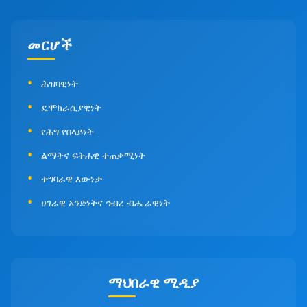
መርሆች
ሕዝባዊነት
ዴሞክራሲያዊነት
የሕግ የበላይነት
ልማትና ፍትሐዊ ተጠቃሚነት
ተግባራዊ እውነታ
ሀገራዊ አንድነትና ኅብረ ብሔራዊነት
ማህበራዊ ሚዲያ