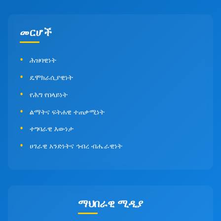
መርሆች
ሕዝባዊነት
ዴሞክራሲያዊነት
የሕግ የበላይነት
ልማትና ፍትሐዊ ተጠቃሚነት
ተግባራዊ እውነታ
ሀገራዊ አንድነትና ኅብረ ብሔራዊነት
ማህበራዊ ሚዲያ