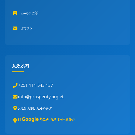
መጣጥፎች
ያግኙን
አድራሻ
+251 111 543 137
info@prosperity.org.et
አዲስ አበባ, ኢትዮጵያ
በ Google ካርታ ላይ ይመልከቱ