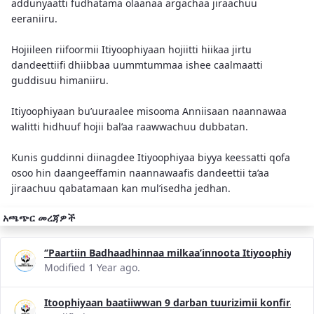
addunyaatti fudhatama olaanaa argachaa jiraachuu
eeraniiru.
Hojiileen riifoormii Itiyoophiyaan hojiitti hiikaa jirtu
dandeettiifi dhiibbaa uummtummaa ishee caalmaatti
guddisuu himaniiru.
Itiyoophiyaan bu’uuraalee misooma Anniisaan naannawaa
walitti hidhuuf hojii bal’aa raawwachuu dubbatan.
Kunis guddinni diinagdee Itiyoophiyaa biyya keessatti qofa
osoo hin daangeeffamin naannawaafis dandeettii ta’aa
jiraachuu qabatamaan kan mul’isedha jedhan.
አጫጭር መረጃዎች
‘’Paartiin Badhaadhinnaa milkaa’innoota Itiyoophiyaa
Modified 1 Year ago.
Itoophiyaan baatiiwwan 9 darban tuurizimii konfiransii