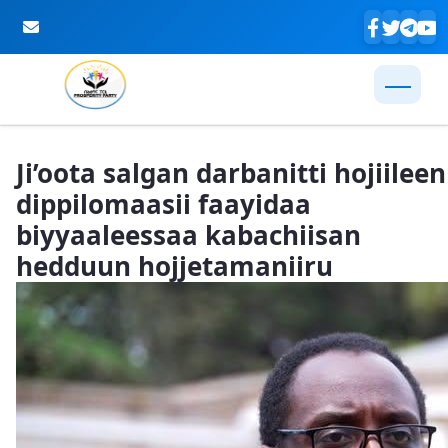
Skip to Main Content
Ji’oota salgan darbanitti hojiileen
dippilomaasii faayidaa
biyyaaleessaa kabachiisan
hedduun hojjetamaniiru