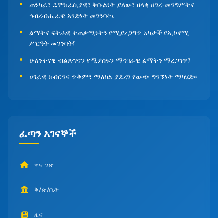
ጠንካራ፣ ዴሞክራሲያዊ፣ ቅቡልነት ያለው፣ ዘላቂ ሀገረ-መንግሥትና
ኅብረብሔራዊ አንድነት መገንባት፤
ልማትና ፍትሐዊ ተጠቃሚነትን የሚያረጋግጥ አካታች የኢኮኖሚ
ሥርዓት መገንባት፤
ሁለንተናዊ ብልጽግናን የሚያሰፍን ማኅበራዊ ልማትን ማረጋገጥ፤
ሀገራዊ ክብርንና ጥቅምን ማዕከል ያደረገ የውጭ ግንኙነት ማካሄድ፡፡
ፈጣን አገናኞች
ዋና ገጽ
ቅ/ጽ/ቤት
ዜና