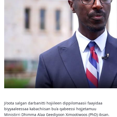
Ji’oota salgan darbanitti hojiileen dippilomaasii faayidaa
biyyaaleessaa kabachiisan bu’a qabeessi hojjetamuu
Ministirri Dhimma Alaa Geediyoon Ximootiwoos (PhD) ibsan.