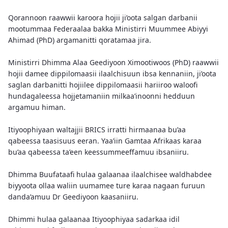
Qorannoon raawwii karoora hojii ji’oota salgan darbanii
mootummaa Federaalaa bakka Ministirri Muummee Abiyyi
Ahimad (PhD) argamanitti qoratamaa jira.
Ministirri Dhimma Alaa Geediyoon Ximootiwoos (PhD) raawwii
hojii damee dippilomaasii ilaalchisuun ibsa kennaniin, ji’oota
saglan darbanitti hojiilee dippilomaasii hariiroo waloofi
hundagaleessa hojjetamaniin milkaa’inoonni hedduun
argamuu himan.
Itiyoophiyaan waltajjii BRICS irratti hirmaanaa bu’aa
qabeessa taasisuus eeran. Yaa’iin Gamtaa Afrikaas karaa
bu’aa qabeessa ta’een keessummeeffamuu ibsaniiru.
Dhimma Buufataafi hulaa galaanaa ilaalchisee waldhabdee
biyyoota ollaa waliin uumamee ture karaa nagaan furuun
danda’amuu Dr Geediyoon kaasaniiru.
Dhimmi hulaa galaanaa Itiyoophiyaa sadarkaa idil