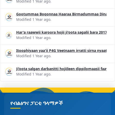
Modified 1 Year ago.
Gootummaa Boqonnaa Haaraa Birmadummaa Dinagdee 
Modified 1 Year ago.
Har'a raawwii karoora hojii ji'oota sagalii bara 2017 
Modified 1 Year ago.
Itoophiyaan yaa'ii P4G Veetnaam irratti sirna nyaataa 
Modified 1 Year ago.
Ji’oota salgan darbanitti hojiileen dippilomaasii faayi
Modified 1 Year ago.
የብልፅግና ፓርቲ ዓላማዎች