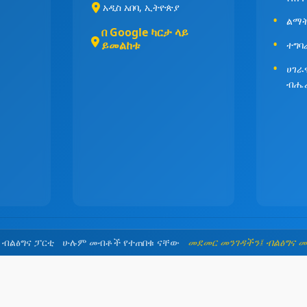
አዲስ አበባ, ኢትዮጵያ
ልማት
በ Google ካርታ ላይ
ይመልከቱ
ተግባ
ሀገራ
ብሔ
5 ብልፅግና ፓርቲ ሁሉም መብቶች የተጠበቁ ናቸው
መደመር መንገዳችን፤ ብልፅግና 