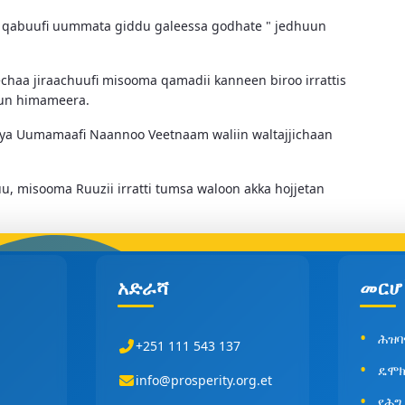
saa qabuufi uummata giddu galeessa godhate " jedhuun
echaa jiraachuufi misooma qamadii kanneen biroo irrattis
'uun himameera.
nya Uumamaafi Naannoo Veetnaam waliin waltajjichaan
 misooma Ruuzii irratti tumsa waloon akka hojjetan
አድራሻ
መርሆ
ሕዝባ
+251 111 543 137
ዴሞክ
info@prosperity.org.et
የሕግ