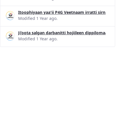
Itoophiyaan yaa'ii P4G Veetnaam irratti sirna nyaataa 
Modified 1 Year ago.
Ji’oota salgan darbanitti hojiileen dippilomaasii faayi
Modified 1 Year ago.