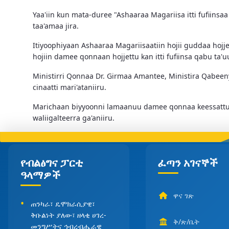
Yaa'iin kun mata-duree "Ashaaraa Magariisa itti fufiin
taa'amaa jira.
Itiyoophiyaan Ashaaraa Magariisaatiin hojii guddaa hojj
hojiin damee qonnaan hojjettu kan itti fufiinsa qabu ta
Ministirri Qonnaa Dr. Girmaa Amantee, Ministira Qabee
cinaatti mari'ataniiru.
Marichaan biyyoonni lamaanuu damee qonnaa keessattuu,
waliigalteerra ga'aniiru.
የብልፅግና ፓርቲ
ፈጣን አገናኞች
ዓላማዎች
ዋና ገጽ
ጠንካራ፣ ዴሞክራሲያዊ፣
ቅቡልነት ያለው፣ ዘላቂ ሀገረ-
ቅ/ጽ/ቤት
መንግሥትና ኅብረብሔራዊ