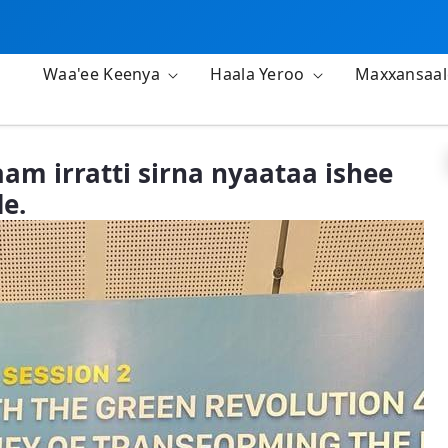
Waa'ee Keenya
Haala Yeroo
Maxxansaa
am irratti sirna nyaataa ishee
e.