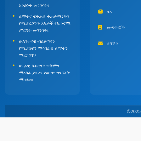
አንድነት መገንባት፤
ዜና
ልማትና ፍትሐዊ ተጠቃሚነትን
የሚያረጋግጥ አካታች የኢኮኖሚ
መጣጥፎች
ሥርዓት መገንባት፤
ሁለንተናዊ ብልጽግናን
ያግኙን
የሚያሰፍን ማኅበራዊ ልማትን
ማረጋገጥ፤
ሀገራዊ ክብርንና ጥቅምን
ማዕከል ያደረገ የውጭ ግንኙነት
ማካሄድ፡፡
©202