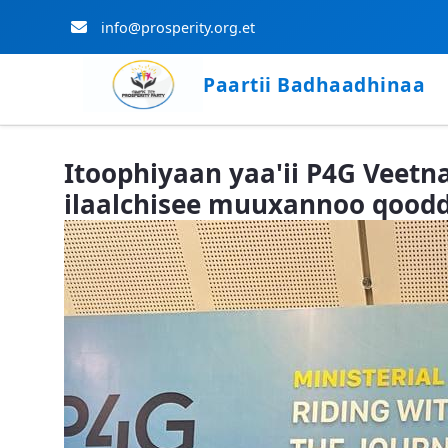
info@prosperity.org.et
Paartii Badhaadhinaa
Skip to Main Content
Itoophiyaan yaa'ii P4G Veetna
ilaalchisee muuxannoo qoodd