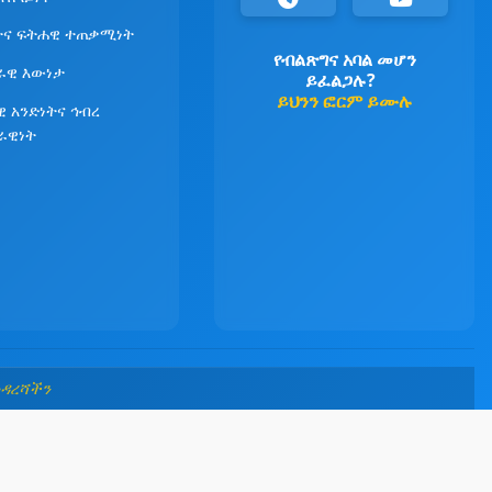
ና ፍትሐዊ ተጠቃሚነት
የብልጽግና አባል መሆን
ራዊ እውነታ
ይፈልጋሉ?
ይህንን ፎርም ይሙሉ
ዊ አንድነትና ኅብረ
ራዊነት
መዳረሻችን