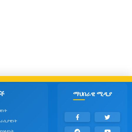
ች
ማህበራዊ ሚዲያ
ዊነት
ራሲያዊነት
 የበላይነት