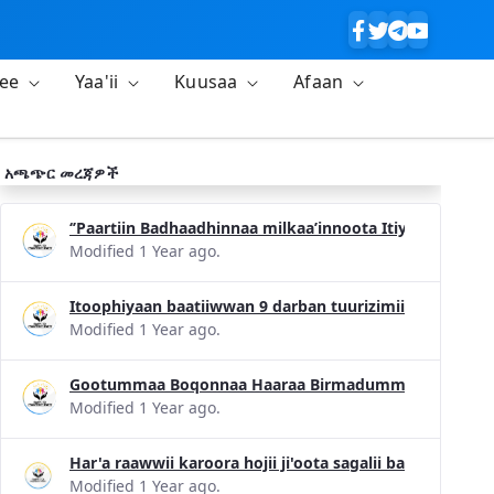
lee
Yaa'ii
Kuusaa
Afaan
አጫጭር መረጃዎች
‘’Paartiin Badhaadhinnaa milkaa’innoota Itiyoophiyaa
Modified 1 Year ago.
Itoophiyaan baatiiwwan 9 darban tuurizimii konfiransii
Modified 1 Year ago.
Gootummaa Boqonnaa Haaraa Birmadummaa Dinagdee 
Modified 1 Year ago.
Har'a raawwii karoora hojii ji'oota sagalii bara 2017 
Modified 1 Year ago.